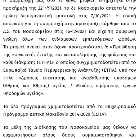
Η συμμετοχή μας στο εν λόγω
project
, στηρίχτηκε στην
ης
προκήρυξη της 22
/9/2021, το δε Νοσοκομείο απέστειλε την
πρώτη διευκρινιστική επιστολή στις 7/10/2021. Η τελική
απόφαση για τη συμμετοχή στην προκήρυξη πάρθηκε από το
Δ.Σ. του Νοσοκομείου στις 16-12-2021 και είχε τη σύμφωνη
γνώμη όλων των ενδιάμεσων εμπλεκόμενων φορέων.
Το
project
ανήκει στον άξονα προτεραιότητας 9: «Προώθηση
της κοινωνικής ένταξης και καταπολέμησης της φτώχειας και
κάθε διάκρισης (ΕΤΠΑ)», ο οποίος συγχρηματοδοτείται από το
Ευρωπαϊκό Ταμείο Περιφερειακής Ανάπτυξης (ΕΤΠΑ), υπό τον
τίτλο «Δράσεις επέκτασης και αναβάθμισης υποδομών
(Α΄θμιας και Β΄θμιας) υγείας / Μελέτες ωρίμανσης έργων
υποδομών υγείας».
Το όλο πρόγραμμα χρηματοδοτείται από το Επιχειρησιακό
Πρόγραμμα Δυτική Μακεδονία 2014-2020 (ΕΣΠΑ).
Τα μέλη της Διοίκησης του Νοσοκομείου μας θέλουν να
ευχαριστήσουν όλους όσους συμπαραστάθηκαν και