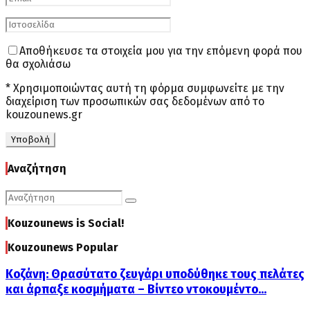
Αποθήκευσε τα στοιχεία μου για την επόμενη φορά που
θα σχολιάσω
* Χρησιμοποιώντας αυτή τη φόρμα συμφωνείτε με την
διαχείριση των προσωπικών σας δεδομένων από το
kouzounews.gr
Αναζήτηση
Search
Search
for:
Kouzounews is Social!
Kouzounews Popular
Κοζάνη: Θρασύτατο ζευγάρι υποδύθηκε τους πελάτες
και άρπαξε κοσμήματα – Βίντεο ντοκουμέντο...