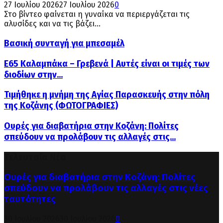
27 Ιουλίου 2026
27 Ιουλίου 2026
0
Στο βίντεο φαίνεται η γυναίκα να περιεργάζεται τις
αλυσίδες και να τις βάζει...
Βασική συνταγή για μπεσαμέλ
Ε65 Καλαμπάκα – Γρεβενά | Αυτές είναι οι τιμές των
διοδίων στην...
Τιμήθηκε η μνήμη της Αγίας Παρασκευής στην πόλη
της Κοζάνης (ΦΩΤΟΓΡΑΦΙΕΣ)
Ουρές για διαβατήρια στην Κοζάνη: Πολίτες
σπεύδουν να προλάβουν τις αλλαγές στις...
Τελευταία Νέα
Ουρές για διαβατήρια στην Κοζάνη: Πολίτες
σπεύδουν να προλάβουν τις αλλαγές στις νέες
ταυτότητες
30 Ιουλίου 2026
30 Ιουλίου 2026
0