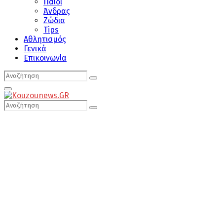
Παιδί
Άνδρας
Ζώδια
Tips
Αθλητισμός
Γενικά
Επικοινωνία
Search
Search
for:
Primary
Menu
Search
Search
for: