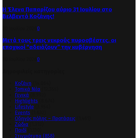
Η Έλενα Παπαρίζου αύριο 31 Ιουλίου στο
Βελβεντό Κοζάνης!
30 Ιουλίου 2026
0
Μετά τους τρεις νεκρούς πυροσβέστες, οι
εποχικοί “αδειάζουν” την κυβέρνηση
30 Ιουλίου 2026
0
Δημοφιλείς κατηγορίες
Κοζάνη
(14.064)
Τοπικά Νέα
(12.355)
Γενικά
(8.992)
Highlights
(8.674)
Lifestyle
(3.954)
Events
(1.632)
Οδηγός πόλης – Προτάσεις
(1.461)
Ζώδια
(1.312)
Παιδί
(1.130)
Στιγμιότυπα
(858)