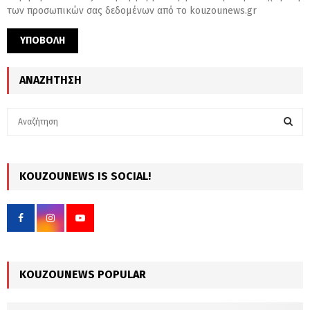
των προσωπικών σας δεδομένων από το kouzounews.gr
ΑΝΑΖΉΤΗΣΗ
S
e
a
S
r
c
KOUZOUNEWS IS SOCIAL!
E
h
f
A
o
r
R
:
C
KOUZOUNEWS POPULAR
H