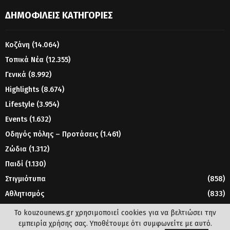
ΔΗΜΟΦΙΛΕΊΣ ΚΑΤΗΓΟΡΊΕΣ
Κοζάνη
(14.064)
Τοπικά Νέα
(12.355)
Γενικά
(8.992)
Highlights
(8.674)
Lifestyle
(3.954)
Events
(1.632)
Οδηγός πόλης – Προτάσεις
(1.461)
Ζώδια
(1.312)
Παιδί
(1.130)
Στιγμιότυπα
(858)
Αθλητισμός
(833)
Γυναίκα
(804)
Το kouzounews.gr χρησιμοποιεί cookies για να βελτιώσει την
εμπειρία χρήσης σας. Υποθέτουμε ότι συμφωνείτε με αυτό.