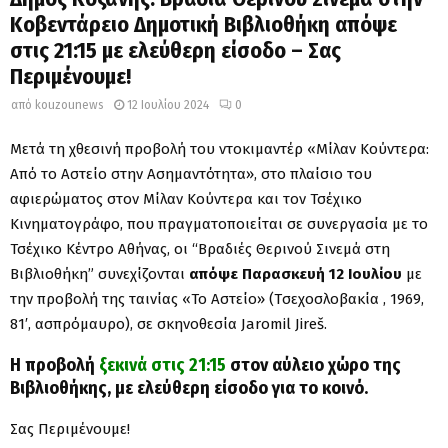
Κοβεντάρειο Δημοτική Βιβλιοθήκη απόψε
στις 21:15 με ελεύθερη είσοδο – Σας
Περιμένουμε!
από
kouzounews
12 Ιουλίου 2024
0
Μετά τη χθεσινή προβολή του ντοκιμαντέρ «Mίλαν Κούντερα:
Από το Αστείο στην Ασημαντότητα», στο πλαίσιο του
αφιερώματος στον Μίλαν Κούντερα και τον Τσέχικο
Κινηματογράφο, που πραγματοποιείται σε συνεργασία με το
Τσέχικο Κέντρο Αθήνας, οι “Βραδιές Θερινού Σινεμά στη
Βιβλιοθήκη” συνεχίζονται
απόψε Παρασκευή 12 Ιουλίου
με
την προβολή της ταινίας «Το Αστείο» (Tσεχοσλοβακία , 1969,
81′, ασπρόμαυρο), σε σκηνοθεσία Jaromil Jireš.
Η προβολή
ξεκινά στις 21:15
στον αύλειο χώρο της
Βιβλιοθήκης, με ελεύθερη είσοδο για το κοινό.
Σας Περιμένουμε!