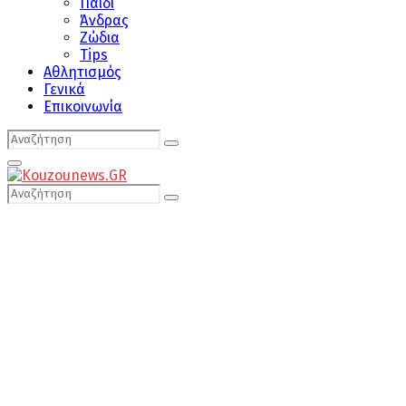
Παιδί
Άνδρας
Ζώδια
Tips
Αθλητισμός
Γενικά
Επικοινωνία
Search
Search
for:
Primary
Menu
Search
Search
for: