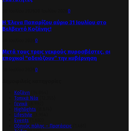
30 Ιουλίου 2026
30 Ιουλίου 2026
0
Η Έλενα Παπαρίζου αύριο 31 Ιουλίου στο
Βελβεντό Κοζάνης!
30 Ιουλίου 2026
0
Μετά τους τρεις νεκρούς πυροσβέστες, οι
εποχικοί “αδειάζουν” την κυβέρνηση
30 Ιουλίου 2026
0
Δημοφιλείς κατηγορίες
Κοζάνη
(14.064)
Τοπικά Νέα
(12.355)
Γενικά
(8.992)
Highlights
(8.674)
Lifestyle
(3.954)
Events
(1.632)
Οδηγός πόλης – Προτάσεις
(1.461)