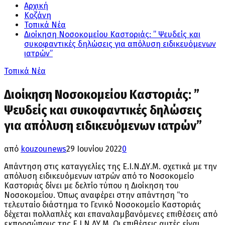
Αρχική
Κοζάνη
Τοπικά Νέα
Διοίκηση Νοσοκομείου Καστοριάς: ” Ψευδείς και
συκοφαντικές δηλώσεις για απόλυση ειδικευόμενων
ιατρών”
Τοπικά Νέα
Διοίκηση Νοσοκομείου Καστοριάς: ”
Ψευδείς και συκοφαντικές δηλώσεις
για απόλυση ειδικευόμενων ιατρών”
από
kouzounews
29 Ιουνίου 2022
0
Απάντηση στις καταγγελίες της Ε.Ι.Ν.ΔΥ.Μ. σχετικά με την
απόλυση ειδικευόμενων ιατρών από το Νοσοκομείο
Καστοριάς δίνει με δελτίο τύπου η Διοίκηση του
Νοσοκομείου.
Όπως αναφέρει στην απάντηση “το
τελευταίο διάστημα το Γενικό Νοσοκομείο Καστοριάς
δέχεται πολλαπλές και επαναλαμβανόμενες επιθέσεις από
εκπροσώπους της Ε.Ι.Ν.ΔΥ.Μ. Οι επιθέσεις αυτές είναι