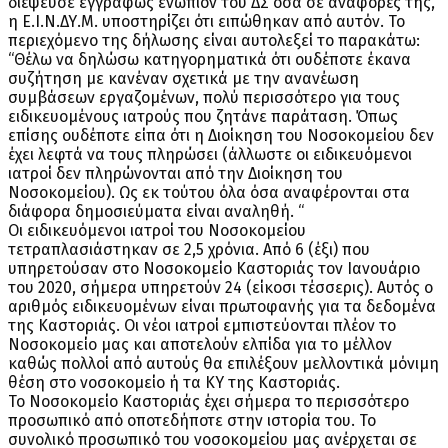
διέψευσε εγγράφως ενώπιον του ΔΣ όσα σε αναφορές της,
η Ε.Ι.Ν.ΔΥ.Μ. υποστηρίζει ότι ειπώθηκαν από αυτόν. Το
περιεχόμενο της δήλωσης είναι αυτολεξεί το παρακάτω:
“Θέλω να δηλώσω κατηγορηματικά ότι ουδέποτε έκανα
συζήτηση με κανέναν σχετικά με την ανανέωση
συμβάσεων εργαζομένων, πολύ περισσότερο για τους
ειδικευομένους ιατρούς που ζητάνε παράταση. Όπως
επίσης ουδέποτε είπα ότι η Διοίκηση του Νοσοκομείου δεν
έχει λεφτά να τους πληρώσει (άλλωστε οι ειδικευόμενοι
ιατροί δεν πληρώνονται από την Διοίκηση του
Νοσοκομείου). Ως εκ τούτου όλα όσα αναφέρονται στα
διάφορα δημοσιεύματα είναι αναληθή. “
Οι ειδικευόμενοι ιατροί του Νοσοκομείου
τετραπλασιάστηκαν σε 2,5 χρόνια. Από 6 (έξι) που
υπηρετούσαν στο Νοσοκομείο Καστοριάς τον Ιανουάριο
του 2020, σήμερα υπηρετούν 24 (είκοσι τέσσερις). Αυτός ο
αριθμός ειδικευομένων είναι πρωτοφανής για τα δεδομένα
της Καστοριάς. Οι νέοι ιατροί εμπιστεύονται πλέον το
Νοσοκομείο μας και αποτελούν ελπίδα για το μέλλον
καθώς πολλοί από αυτούς θα επιλέξουν μελλοντικά μόνιμη
θέση στο νοσοκομείο ή τα ΚΥ της Καστοριάς.
Το Νοσοκομείο Καστοριάς έχει σήμερα το περισσότερο
προσωπικό από οποτεδήποτε στην ιστορία του. Το
συνολικό προσωπικό του νοσοκομείου μας ανέρχεται σε