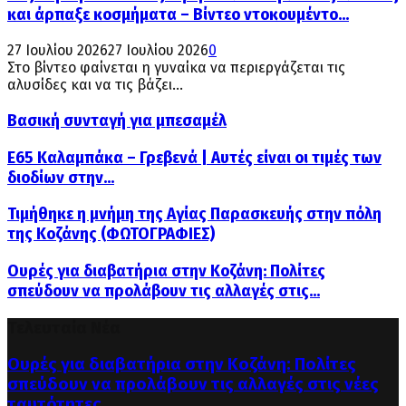
και άρπαξε κοσμήματα – Βίντεο ντοκουμέντο...
27 Ιουλίου 2026
27 Ιουλίου 2026
0
Στο βίντεο φαίνεται η γυναίκα να περιεργάζεται τις
αλυσίδες και να τις βάζει...
Βασική συνταγή για μπεσαμέλ
Ε65 Καλαμπάκα – Γρεβενά | Αυτές είναι οι τιμές των
διοδίων στην...
Τιμήθηκε η μνήμη της Αγίας Παρασκευής στην πόλη
της Κοζάνης (ΦΩΤΟΓΡΑΦΙΕΣ)
Ουρές για διαβατήρια στην Κοζάνη: Πολίτες
σπεύδουν να προλάβουν τις αλλαγές στις...
Τελευταία Νέα
Ουρές για διαβατήρια στην Κοζάνη: Πολίτες
σπεύδουν να προλάβουν τις αλλαγές στις νέες
ταυτότητες