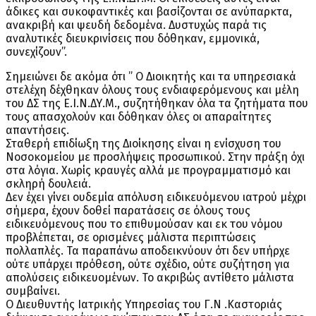
άδικες και συκοφαντικές και βασίζονται σε ανύπαρκτα,
ανακριβή και ψευδή δεδομένα. Δυστυχώς παρά τις
αναλυτικές διευκρινίσεις που δόθηκαν, εμμονικά,
συνεχίζουν”.
Σημειώνει δε ακόμα ότι ” Ο Διοικητής και τα υπηρεσιακά
στελέχη δέχθηκαν όλους τους ενδιαφερόμενους και μέλη
του ΔΣ της Ε.Ι.Ν.ΔΥ.Μ., συζητήθηκαν όλα τα ζητήματα που
τους απασχολούν και δόθηκαν όλες οι απαραίτητες
απαντήσεις.
Σταθερή επιδίωξη της Διοίκησης είναι η ενίσχυση του
Νοσοκομείου με προσλήψεις προσωπικού. Στην πράξη όχι
στα λόγια. Χωρίς κραυγές αλλά με προγραμματισμό και
σκληρή δουλειά.
Δεν έχει γίνει ουδεμία απόλυση ειδικευόμενου ιατρού μέχρι
σήμερα, έχουν δοθεί παρατάσεις σε όλους τους
ειδικευόμενους που το επιθυμούσαν και εκ του νόμου
προβλέπεται, σε ορισμένες μάλιστα περιπτώσεις
πολλαπλές. Τα παραπάνω αποδεικνύουν ότι δεν υπήρχε
ούτε υπάρχει πρόθεση, ούτε σχέδιο, ούτε συζήτηση για
απολύσεις ειδικευομένων. Το ακριβώς αντίθετο μάλιστα
συμβαίνει.
Ο Διευθυντής Ιατρικής Υπηρεσίας του Γ.Ν .Καστοριάς