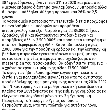
387 εργαζόμενους, έναντι των 311 το 2020 και μέσα στο
αμέσως επόμενο διάστημα αναλαμβάνουν υπηρεσία άλλοι
6 μόνιμοι υπάλληλοι. Αύξηση προσωπικού 26% σε 2,5
χρόνια!
Το νοσοκομείο Καστοριάς την τελευταία διετία προχώρησε
σε αναβαθμίσεις υποδομών και προμήθεια
ιατροτεχνολογικού εξοπλισμού αξίας 2.285.000€, έχουν
δρομολογηθεί και υλοποιούνται σταδιακά έργα και
προμήθειες άλλων 3.500.000€ και πρόσφατα υπογράφηκε
από τον Περιφερειάρχη ΔΜ κ. Κασαπίδη μελέτη αξίας
2.000.000€ για την προσθήκη ορόφου και την λειτουργική
βελτίωση κτιριακών εγκαταστάσεων που μαζί με την
κατασκευή της νέας πτέρυγας που σχεδιάζουμε στο
master plan του Νοσοκομείου, θα οδηγήσει τα επόμενα 1-
4 χρόνια σε έργα εκτιμώμενης αξίας 13.500.000€.
Το ύψος των ήδη υλοποιημένων έργων την τελευταία
διετία είναι πολλαπλάσια μεγαλύτερο από το αντίστοιχο
ποσό ολόκληρης της προηγούμενης πενταετίας 2014-2019.
Το ΓΝ Καστοριάς κινείται με θρησκευτική ευλάβεια στα
πλαίσια του Συντάγματος και της κείμενης νομοθεσίας και
ελέγχεται και λογοδοτεί μόνο στην 3η Υγειονομική
Περιφέρεια, το Υπουργείο Υγείας και όποια
θεσμοθετημένα, από την πολιτεία για αυτό τον λόγο,
όργανα.