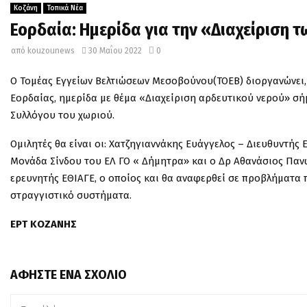
Κοζάνη
Τοπικά Νέα
Εορδαία: Ημερίδα για την «Διαχείριση 
από
kouzounews
30 Μαΐου 2022
0
Ο Τομέας Εγγείων Βελτιώσεων Μεσοβούνου(ΤΟΕΒ) διοργανώνει,
Εορδαίας, ημερίδα με θέμα «Διαχείριση αρδευτικού νερού» σήμ
Συλλόγου του χωριού.
Ομιλητές θα είναι οι: Χατζηγιαννάκης Ευάγγελος – Διευθυντή
Μονάδα Σίνδου του ΕΛ ΓΟ « Δήμητρα» και ο Δρ Αθανάσιος Πα
ερευνητής ΕΘΙΑΓΕ, ο οποίος και θα αναφερθεί σε προβλήματα 
στραγγιστικό συστήματα.
ΕΡΤ ΚΟΖΑΝΗΣ
ΑΦΉΣΤΕ ΈΝΑ ΣΧΌΛΙΟ