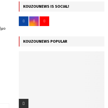
c
KOUZOUNEWS IS SOCIAL!
E
h
f
A
o
r
R
Δήμο
:
C
KOUZOUNEWS POPULAR
H
-