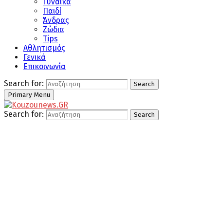
Γυναίκα
Παιδί
Άνδρας
Ζώδια
Tips
Αθλητισμός
Γενικά
Επικοινωνία
Search for:
Search
Primary Menu
Search for:
Search