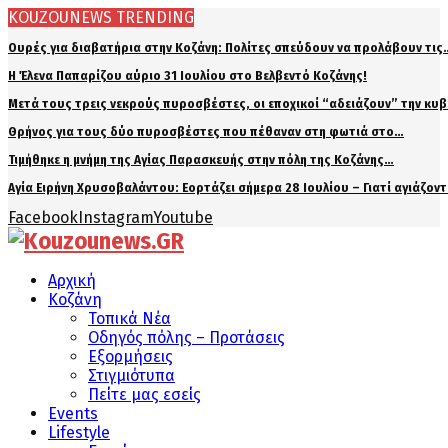
KOUZOUNEWS TRENDING
Ουρές για διαβατήρια στην Κοζάνη: Πολίτες σπεύδουν να προλάβουν τις
Η Έλενα Παπαρίζου αύριο 31 Ιουλίου στο Βελβεντό Κοζάνης!
Μετά τους τρεις νεκρούς πυροσβέστες, οι εποχικοί “αδειάζουν” την κυ
Θρήνος για τους δύο πυροσβέστες που πέθαναν στη φωτιά στο…
Τιμήθηκε η μνήμη της Αγίας Παρασκευής στην πόλη της Κοζάνης…
Αγία Ειρήνη Χρυσοβαλάντου: Εορτάζει σήμερα 28 Ιουλίου – Γιατί αγιάζον
Facebook
Instagram
Youtube
Αρχική
Κοζάνη
Τοπικά Νέα
Οδηγός πόλης – Προτάσεις
Εξορμήσεις
Στιγμιότυπα
Πείτε μας εσείς
Events
Lifestyle