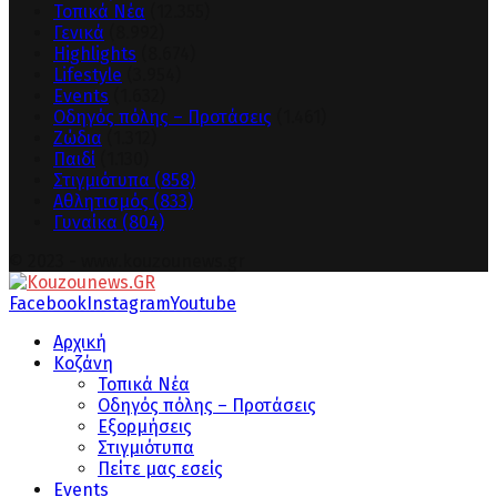
Τοπικά Νέα
(12.355)
Γενικά
(8.992)
Highlights
(8.674)
Lifestyle
(3.954)
Events
(1.632)
Οδηγός πόλης – Προτάσεις
(1.461)
Ζώδια
(1.312)
Παιδί
(1.130)
Στιγμιότυπα
(858)
Αθλητισμός
(833)
Γυναίκα
(804)
© 2023 - www.kouzounews.gr
Facebook
Instagram
Youtube
Αρχική
Κοζάνη
Τοπικά Νέα
Οδηγός πόλης – Προτάσεις
Εξορμήσεις
Στιγμιότυπα
Πείτε μας εσείς
Events