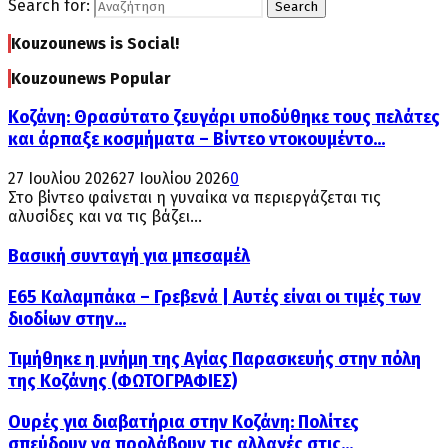
Search for:
Search
Kouzounews is Social!
Kouzounews Popular
Κοζάνη: Θρασύτατο ζευγάρι υποδύθηκε τους πελάτες
και άρπαξε κοσμήματα – Βίντεο ντοκουμέντο...
27 Ιουλίου 2026
27 Ιουλίου 2026
0
Στο βίντεο φαίνεται η γυναίκα να περιεργάζεται τις
αλυσίδες και να τις βάζει...
Βασική συνταγή για μπεσαμέλ
Ε65 Καλαμπάκα – Γρεβενά | Αυτές είναι οι τιμές των
διοδίων στην...
Τιμήθηκε η μνήμη της Αγίας Παρασκευής στην πόλη
της Κοζάνης (ΦΩΤΟΓΡΑΦΙΕΣ)
Ουρές για διαβατήρια στην Κοζάνη: Πολίτες
σπεύδουν να προλάβουν τις αλλαγές στις...