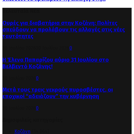
Τελευταία Νέα
Ουρές για διαβατήρια στην Κοζάνη: Πολίτες
σπεύδουν να προλάβουν τις αλλαγές στις νέες
ταυτότητες
30 Ιουλίου 2026
30 Ιουλίου 2026
0
Η Έλενα Παπαρίζου αύριο 31 Ιουλίου στο
Βελβεντό Κοζάνης!
30 Ιουλίου 2026
0
Μετά τους τρεις νεκρούς πυροσβέστες, οι
εποχικοί “αδειάζουν” την κυβέρνηση
30 Ιουλίου 2026
0
Δημοφιλείς κατηγορίες
Κοζάνη
(14.064)