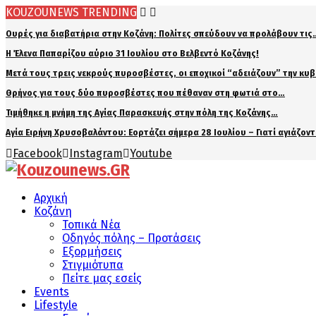
KOUZOUNEWS TRENDING
Ουρές για διαβατήρια στην Κοζάνη: Πολίτες σπεύδουν να προλάβουν τις
Η Έλενα Παπαρίζου αύριο 31 Ιουλίου στο Βελβεντό Κοζάνης!
Μετά τους τρεις νεκρούς πυροσβέστες, οι εποχικοί “αδειάζουν” την κυ
Θρήνος για τους δύο πυροσβέστες που πέθαναν στη φωτιά στο…
Τιμήθηκε η μνήμη της Αγίας Παρασκευής στην πόλη της Κοζάνης…
Αγία Ειρήνη Χρυσοβαλάντου: Εορτάζει σήμερα 28 Ιουλίου – Γιατί αγιάζον
Facebook
Instagram
Youtube
Αρχική
Κοζάνη
Τοπικά Νέα
Οδηγός πόλης – Προτάσεις
Εξορμήσεις
Στιγμιότυπα
Πείτε μας εσείς
Events
Lifestyle