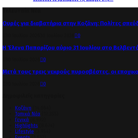
Τελευταία Νέα
Ουρές για διαβατήρια στην Κοζάνη: Πολίτες σπεύ
30 Ιουλίου 2026
30 Ιουλίου 2026
0
Η Έλενα Παπαρίζου αύριο 31 Ιουλίου στο Βελβεντ
30 Ιουλίου 2026
0
Μετά τους τρεις νεκρούς πυροσβέστες, οι εποχικ
30 Ιουλίου 2026
0
Δημοφιλείς κατηγορίες
Κοζάνη
(14.064)
Τοπικά Νέα
(12.355)
Γενικά
(8.992)
Highlights
(8.674)
Lifestyle
(3.954)
Events
(1.632)