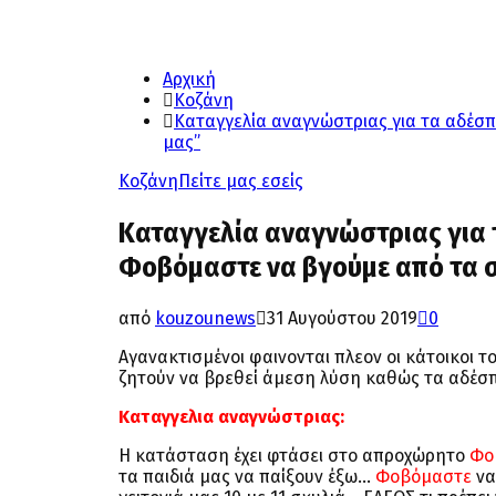
Αρχική
Κοζάνη
Καταγγελία αναγνώστριας για τα αδέσπ
μας”
Κοζάνη
Πείτε μας εσείς
Καταγγελία αναγνώστριας για 
Φοβόμαστε να βγούμε από τα σ
από
kouzounews
31 Αυγούστου 2019
0
Αγανακτισμένοι φαινονται πλεον οι κάτοικοι 
ζητούν να βρεθεί άμεση λύση καθώς τα αδέσπο
Καταγγελια αναγνώστριας:
Η κατάσταση έχει φτάσει στο απροχώρητο
Φο
τα παιδιά μας να παίξουν έξω…
Φοβόμαστε
να