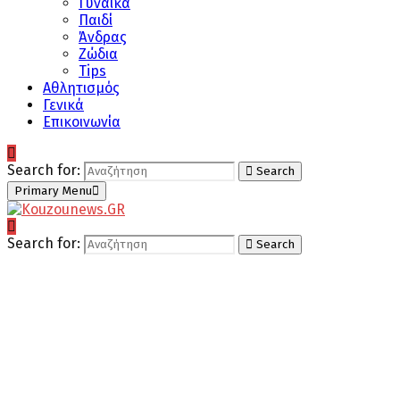
Γυναίκα
Παιδί
Άνδρας
Ζώδια
Tips
Αθλητισμός
Γενικά
Επικοινωνία
Search for:
Search
Primary Menu
Search for:
Search