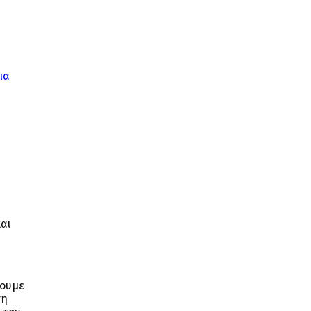
ια
αι
ουμε
τη