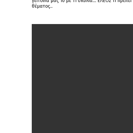
γειτονιά μας 10 με 11 σκυλιά… ΕΛΕΟΣ τι πρέπ
θέματος..