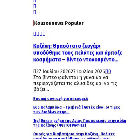
Kouzounews Popular
Κοζάνη: Θρασύτατο ζευγάρι
υποδύθηκε τους πελάτες και άρπαξε
κοσμήματα – Βίντεο ντοκουμέντο...
27 Ιουλίου 2026
27 Ιουλίου 2026
0
Στο βίντεο φαίνεται η γυναίκα να
περιεργάζεται τις αλυσίδες και να τις
βάζει...
Βασική συνταγή για μπεσαμέλ
Ε65 Καλαμπάκα – Γρεβενά | Αυτές είναι οι τιμές
των διοδίων στην...
Τιμήθηκε η μνήμη της Αγίας Παρασκευής στην πόλη
της Κοζάνης (ΦΩΤΟΓΡΑΦΙΕΣ)
Ουρές για διαβατήρια στην Κοζάνη: Πολίτες
σπεύδουν να προλάβουν τις αλλαγές στις...