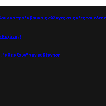
δουν να προλάβουν τις αλλαγές στις νέες ταυτότη
ό Κοζάνης!
οί “αδειάζουν” την κυβέρνηση