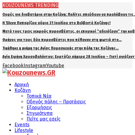
KOUZOUNEWS TRENDING
Ουρές για διαβατήρια στην Κοζάνη: Πολίτες σπεύδουν να προλάβουν τις
Η Έλενα Παπαρίζου αύριο 31 Ιουλίου στο Βελβεντό Κοζάνης!
Μετά τους τρεις νεκρούς πυροσβέστες, οι εποχικοί “αδειάζουν” την κυ
Θρήνος για τους δύο πυροσβέστες που πέθαναν στη φωτιά στο…
Τιμήθηκε η μνήμη της Αγίας Παρασκευής στην πόλη της Κοζάνης…
Αγία Ειρήνη Χρυσοβαλάντου: Εορτάζει σήμερα 28 Ιουλίου – Γιατί αγιάζον
Facebook
Instagram
Youtube
Αρχική
Κοζάνη
Τοπικά Νέα
Οδηγός πόλης – Προτάσεις
Εξορμήσεις
Στιγμιότυπα
Πείτε μας εσείς
Events
Lifestyle