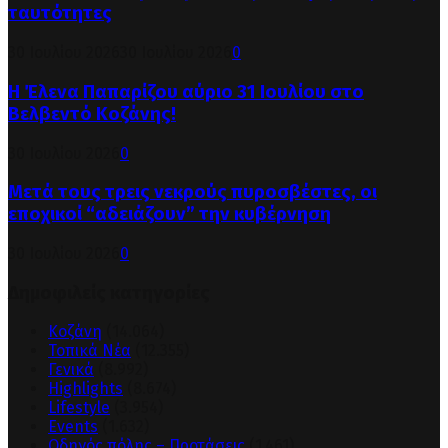
ταυτότητες
30 Ιουλίου 2026
30 Ιουλίου 2026
0
Η Έλενα Παπαρίζου αύριο 31 Ιουλίου στο
Βελβεντό Κοζάνης!
30 Ιουλίου 2026
0
Μετά τους τρεις νεκρούς πυροσβέστες, οι
εποχικοί “αδειάζουν” την κυβέρνηση
30 Ιουλίου 2026
0
Δημοφιλείς κατηγορίες
Κοζάνη
(14.064)
Τοπικά Νέα
(12.355)
Γενικά
(8.992)
Highlights
(8.674)
Lifestyle
(3.954)
Events
(1.632)
Οδηγός πόλης – Προτάσεις
(1.461)