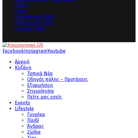
Ζώδια
(1.312)
Παιδί
(1.130)
Στιγμιότυπα
(858)
Αθλητισμός
(833)
Γυναίκα
(804)
© 2023 - www.kouzounews.gr
Facebook
Instagram
Youtube
Αρχική
Κοζάνη
Τοπικά Νέα
Οδηγός πόλης – Προτάσεις
Εξορμήσεις
Στιγμιότυπα
Πείτε μας εσείς
Events
Lifestyle
Γυναίκα
Παιδί
Άνδρας
Ζώδια
Tips