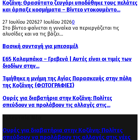
Κοζάνη: Θρασύτατο ζευγάρι υποδύθηκε τους πελάτες
και άρπαξε κοσμήματα – Βίντεο ντοκουμέντο...
27 Ιουλίου 2026
27 Ιουλίου 2026
0
Στο βίντεο φαίνεται η γυναίκα να περιεργάζεται τις
αλυσίδες και να τις βάζει...
Βασική συνταγή για μπεσαμέλ
Ε65 Καλαμπάκα – Γρεβενά | Αυτές είναι οι τιμές των
διοδίων στην...
Τιμήθηκε η μνήμη της Αγίας Παρασκευής στην πόλη
της Κοζάνης (ΦΩΤΟΓΡΑΦΙΕΣ)
Ουρές για διαβατήρια στην Κοζάνη: Πολίτες
σπεύδουν να προλάβουν τις αλλαγές στις...
Τελευταία Νέα
Ουρές για διαβατήρια στην Κοζάνη: Πολίτες
σπεύδουν να προλάβουν τις αλλαγές στις νέες