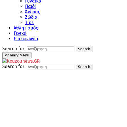
Γυναίκα
Παιδί
Άνδρας
Ζώδια
Tips
Αθλητισμός
Γενικά
Επικοινωνία
Search for:
Search
Primary Menu
Search for:
Search