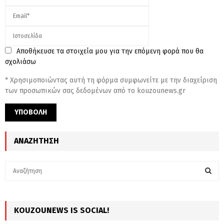
Αποθήκευσε τα στοιχεία μου για την επόμενη φορά που θα
σχολιάσω
* Χρησιμοποιώντας αυτή τη φόρμα συμφωνείτε με την διαχείριση
των προσωπικών σας δεδομένων από το kouzounews.gr
ΑΝΑΖΉΤΗΣΗ
S
e
a
S
r
c
KOUZOUNEWS IS SOCIAL!
E
h