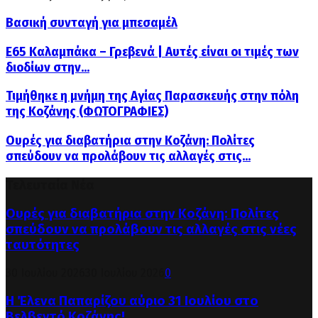
Βασική συνταγή για μπεσαμέλ
Ε65 Καλαμπάκα – Γρεβενά | Αυτές είναι οι τιμές των
διοδίων στην...
Τιμήθηκε η μνήμη της Αγίας Παρασκευής στην πόλη
της Κοζάνης (ΦΩΤΟΓΡΑΦΙΕΣ)
Ουρές για διαβατήρια στην Κοζάνη: Πολίτες
σπεύδουν να προλάβουν τις αλλαγές στις...
Τελευταία Νέα
Ουρές για διαβατήρια στην Κοζάνη: Πολίτες
σπεύδουν να προλάβουν τις αλλαγές στις νέες
ταυτότητες
30 Ιουλίου 2026
30 Ιουλίου 2026
0
Η Έλενα Παπαρίζου αύριο 31 Ιουλίου στο
Βελβεντό Κοζάνης!