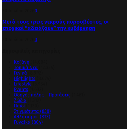
30 Ιουλίου 2026
0
Μετά τους τρεις νεκρούς πυροσβέστες, οι
εποχικοί “αδειάζουν” την κυβέρνηση
30 Ιουλίου 2026
0
Δημοφιλείς κατηγορίες
Κοζάνη
(14.064)
Τοπικά Νέα
(12.355)
Γενικά
(8.992)
Highlights
(8.674)
Lifestyle
(3.954)
Events
(1.632)
Οδηγός πόλης – Προτάσεις
(1.461)
Ζώδια
(1.312)
Παιδί
(1.130)
Στιγμιότυπα
(858)
Αθλητισμός
(833)
Γυναίκα
(804)