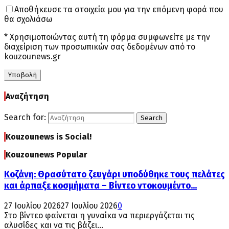
Αποθήκευσε τα στοιχεία μου για την επόμενη φορά που
θα σχολιάσω
* Χρησιμοποιώντας αυτή τη φόρμα συμφωνείτε με την
διαχείριση των προσωπικών σας δεδομένων από το
kouzounews.gr
Αναζήτηση
Search for:
Search
Kouzounews is Social!
Kouzounews Popular
Κοζάνη: Θρασύτατο ζευγάρι υποδύθηκε τους πελάτες
και άρπαξε κοσμήματα – Βίντεο ντοκουμέντο...
27 Ιουλίου 2026
27 Ιουλίου 2026
0
Στο βίντεο φαίνεται η γυναίκα να περιεργάζεται τις
αλυσίδες και να τις βάζει...