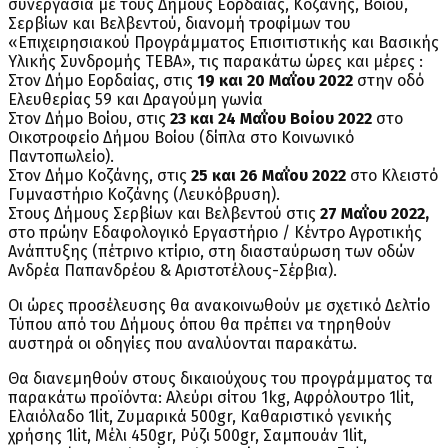
συνεργασία με τους Δήμους Εορδαίας, Κοζάνης, Βοίου,
Σερβίων και Βελβεντού, διανομή τροφίμων του
«Επιχειρησιακού Προγράμματος Επισιτιστικής και Βασικής
Υλικής Συνδρομής ΤΕΒΑ», τις παρακάτω ώρες και μέρες :
Στον Δήμο Εορδαίας, στις
19 και 20 Μαΐου 2022
στην οδό
Ελευθερίας 59 και Δραγούμη γωνία
Στον Δήμο Βοίου, στις
23 και 24 Μαΐου Βοίου 2022
στο
Οικοτροφείο Δήμου Βοίου (δίπλα στο Κοινωνικό
Παντοπωλείο).
Στον Δήμο Κοζάνης, στις
25 και 26 Μαΐου 2022
στο Κλειστό
Γυμναστήριο Κοζάνης (Λευκόβρυση).
Στους Δήμους Σερβίων και Βελβεντού στις
27 Μαΐου 2022,
στο πρώην Εδαφολογικό Εργαστήριο / Κέντρο Αγροτικής
Ανάπτυξης (πέτρινο κτίριο, στη διασταύρωση των οδών
Ανδρέα Παπανδρέου & Αριστοτέλους-Σέρβια).
Οι ώρες προσέλευσης θα ανακοινωθούν με σχετικό Δελτίο
Τύπου από του Δήμους όπου θα πρέπει να τηρηθούν
αυστηρά οι οδηγίες που αναλύονται παρακάτω.
Θα διανεμηθούν στους δικαιούχους του προγράμματος τα
παρακάτω προϊόντα: Αλεύρι σίτου 1kg, Αφρόλουτρο 1lit,
Ελαιόλαδο 1lit, Ζυμαρικά 500gr, Καθαριστικό γενικής
χρήσης 1lit, Μέλι 450gr, Ρύζι 500gr, Σαμπουάν 1lit,