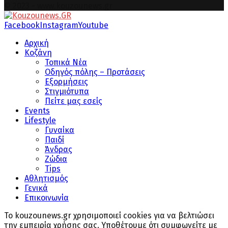
© 2023 - www.kouzounews.gr
Facebook
Instagram
Youtube
Αρχική
Κοζάνη
Τοπικά Νέα
Οδηγός πόλης – Προτάσεις
Εξορμήσεις
Στιγμιότυπα
Πείτε μας εσείς
Events
Lifestyle
Γυναίκα
Παιδί
Άνδρας
Ζώδια
Tips
Αθλητισμός
Γενικά
Επικοινωνία
Το kouzounews.gr χρησιμοποιεί cookies για να βελτιώσει
την εμπειρία χρήσης σας. Υποθέτουμε ότι συμφωνείτε με