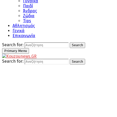
Γυναίκα
Παιδί
Άνδρας
Ζώδια
Tips
Αθλητισμός
Γενικά
Επικοινωνία
Search for:
Search
Primary Menu
Search for:
Search