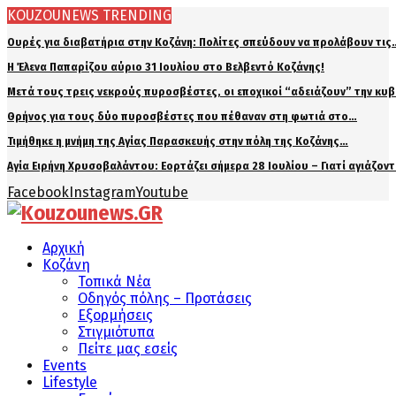
KOUZOUNEWS TRENDING
Ουρές για διαβατήρια στην Κοζάνη: Πολίτες σπεύδουν να προλάβουν τις
Η Έλενα Παπαρίζου αύριο 31 Ιουλίου στο Βελβεντό Κοζάνης!
Μετά τους τρεις νεκρούς πυροσβέστες, οι εποχικοί “αδειάζουν” την κυ
Θρήνος για τους δύο πυροσβέστες που πέθαναν στη φωτιά στο…
Τιμήθηκε η μνήμη της Αγίας Παρασκευής στην πόλη της Κοζάνης…
Αγία Ειρήνη Χρυσοβαλάντου: Εορτάζει σήμερα 28 Ιουλίου – Γιατί αγιάζον
Facebook
Instagram
Youtube
Αρχική
Κοζάνη
Τοπικά Νέα
Οδηγός πόλης – Προτάσεις
Εξορμήσεις
Στιγμιότυπα
Πείτε μας εσείς
Events
Lifestyle