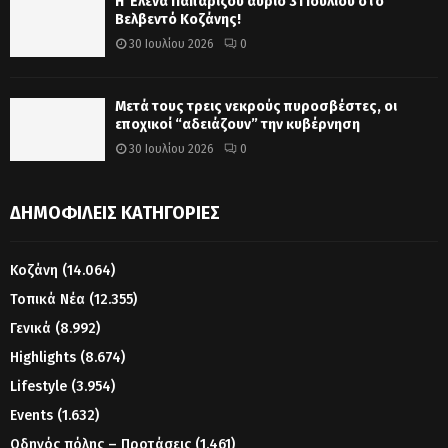
Η Έλενα Παπαρίζου αύριο 31 Ιουλίου στο
Βελβεντό Κοζάνης!
30 Ιουλίου 2026
0
Μετά τους τρεις νεκρούς πυροσβέστες, οι
εποχικοί “αδειάζουν” την κυβέρνηση
30 Ιουλίου 2026
0
ΔΗΜΟΦΙΛΕΊΣ ΚΑΤΗΓΟΡΊΕΣ
Κοζάνη
(14.064)
Τοπικά Νέα
(12.355)
Γενικά
(8.992)
Highlights
(8.674)
Lifestyle
(3.954)
Events
(1.632)
Οδηγός πόλης – Προτάσεις
(1.461)