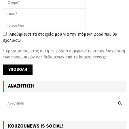
Αποθήκευσε τα στοιχεία μου για την επόμενη φορά που θα
σχολιάσω
* Χρησιμοποιώντας αυτή τη φόρμα συμφωνείτε με την διαχείριση
των προσωπικών σας δεδομένων από το kouzounews.gr
ΑΝΑΖΉΤΗΣΗ
S
e
a
S
r
c
KOUZOUNEWS IS SOCIAL!
E