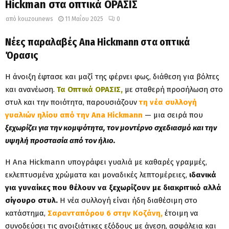
Hickman στα οπτικά ΟΡΑΣΙΣ
από
kouzounews
11 Μαΐου 2025
0
Νέες παραλαβές Ana Hickmann στα οπτικά
Όρασις
Η άνοιξη έφτασε και μαζί της φέρνει φως, διάθεση για βόλτες
και ανανέωση.
Τα Οπτικά
ΟΡΑΣΙΣ,
με σταθερή προσήλωση στο
στυλ και την ποιότητα, παρουσιάζουν
τη νέα συλλογή
γυαλιών ηλίου από την Ana Hickmann
— μια σειρά που
ξεχωρίζει για την κομψότητα, τον μοντέρνο σχεδιασμό και την
υψηλή προστασία από τον ήλιο.
Η Ana Hickmann υπογράφει γυαλιά με καθαρές γραμμές,
εκλεπτυσμένα χρώματα και μοναδικές λεπτομέρειες,
ιδανικά
για γυναίκες που θέλουν να ξεχωρίζουν με διακριτικό αλλά
σίγουρο στυλ.
Η νέα συλλογή είναι ήδη διαθέσιμη στο
κατάστημα,
Σαρανταπόρου 6 στην Κοζάνη,
έτοιμη να
συνοδεύσει τις ανοιξιάτικες εξόδους με άνεση, ασφάλεια και