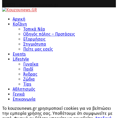
© 2023 - www.kouzounews.gr
Facebook
Instagram
Youtube
Αρχική
Κοζάνη
Τοπικά Νέα
Οδηγός πόλης – Προτάσεις
Εξορμήσεις
Στιγμιότυπα
Πείτε μας εσείς
Events
Lifestyle
Γυναίκα
Παιδί
Άνδρας
Ζώδια
Tips
Αθλητισμός
Γενικά
Επικοινωνία
Το kouzounews.gr χρησιμοποιεί cookies για να βελτιώσει
την εμπειρία χρήσης σας. Υποθέτουμε ότι συμφωνείτε με