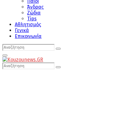
Παιδί
Άνδρας
Ζώδια
Tips
Αθλητισμός
Γενικά
Επικοινωνία
Search
Search
for:
Primary
Menu
Search
Search
for: