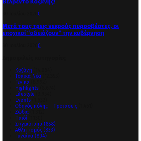
Βελβεντό Κοζάνης!
30 Ιουλίου 2026
0
Μετά τους τρεις νεκρούς πυροσβέστες, οι
εποχικοί “αδειάζουν” την κυβέρνηση
30 Ιουλίου 2026
0
Δημοφιλείς κατηγορίες
Κοζάνη
(14.064)
Τοπικά Νέα
(12.355)
Γενικά
(8.992)
Highlights
(8.674)
Lifestyle
(3.954)
Events
(1.632)
Οδηγός πόλης – Προτάσεις
(1.461)
Ζώδια
(1.312)
Παιδί
(1.130)
Στιγμιότυπα
(858)
Αθλητισμός
(833)
Γυναίκα
(804)