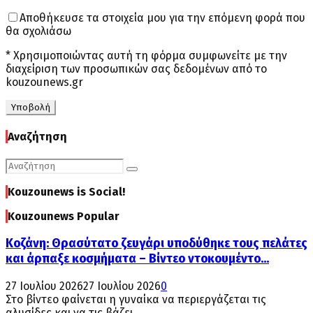
Αποθήκευσε τα στοιχεία μου για την επόμενη φορά που
θα σχολιάσω
* Χρησιμοποιώντας αυτή τη φόρμα συμφωνείτε με την
διαχείριση των προσωπικών σας δεδομένων από το
kouzounews.gr
Αναζήτηση
Search
Search
for:
Kouzounews is Social!
Kouzounews Popular
Κοζάνη: Θρασύτατο ζευγάρι υποδύθηκε τους πελάτες
και άρπαξε κοσμήματα – Βίντεο ντοκουμέντο...
27 Ιουλίου 2026
27 Ιουλίου 2026
0
Στο βίντεο φαίνεται η γυναίκα να περιεργάζεται τις
αλυσίδες και να τις βάζει...