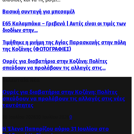
Βασική συνταγή για μπεσαμέλ
Ε65 Καλαμπάκα – Γρεβενά | Αυτές είναι οι τιμές των
διοδίων στην...
Τιμήθηκε η μνήμη της Αγίας Παρασκευής στην πόλη
της Κοζάνης (ΦΩΤΟΓΡΑΦΙΕΣ)
Ουρές για διαβατήρια στην Κοζάνη: Πολίτες
σπεύδουν να προλάβουν τις αλλαγές στις...
Τελευταία Νέα
Ουρές για διαβατήρια στην Κοζάνη: Πολίτες
σπεύδουν να προλάβουν τις αλλαγές στις νέες
ταυτότητες
30 Ιουλίου 2026
30 Ιουλίου 2026
0
Η Έλενα Παπαρίζου αύριο 31 Ιουλίου στο