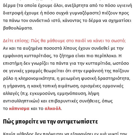
δέρμα (τα οποία έχουμε όλοι, ανεξάρτητα από το πόσο υγιεινή
διατροφή έχουμε ή πόσο συχνά γυμναζόμαστε) πιέζουν προς
τα πάνω τον συνδετικό ιστό, κάνοντας το δέρμα να σχηματίσει
βαθουλώματα.
Δείτε επίσης: Πώς θα μάθουμε στο παιδί να κάνει το σωστό;
Αν και τα αυξημένα ποσοστά λίπους έχουν συνδεθεί με την
εμφάνιση κυτταρίτιδας, το ζήτημα είναι πιο περίπλοκο. Η
επιστήμη δεν γνωρίζει τα πάντα για την κυτταρίτιδα, ωστόσο
σε γενικές γραμμές θεωρείται ότι στην εμφάνισή της παίζουν
ρόλο η κληρονομικότητα, η μειωμένη φυσική δραστηριότητα,
η γήρανση, η κακή τοπική αιμάτωση, ορισμένες ορμονικές
αλλαγές (π.χ. εγκυμοσύνη, εμμηνόπαυση, λήψη
αντισυλληπτικών) και επιβαρυντικές συνήθειες, όπως
το
κάπνισμα
και το
αλκοόλ
.
Πώς μπορείτε να την αντιμετωπίσετε
Καμία μέθοδος δεν πρόκειται να εξαφανίσει εν μιά νυκτί την