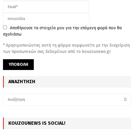
Αποθήκευσε τα στοιχεία μου για την επόμενη φορά που θα
σχολιάσω
* Χρησιμοποιώντας αυτή τη φόρμα συμφωνείτε με την διαχείριση
των προσωπικών σας δεδομένων από το kouzounews.gr
ΑΝΑΖΉΤΗΣΗ
S
e
a
S
r
c
KOUZOUNEWS IS SOCIAL!
E
h