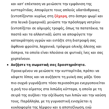
και κατ’ επέκταση να μειώσετε την εμφάνιση της
κυτταρίτιδας. Αποφύγετε τους απλούς υδατάνθρακες
(εντοπίζονται κυρίως στη
ζάχαρη
, στο άσπρο ψωμί και
στα λευκά ζυμαρικά), μειώστε την πρόσληψη νατρίου
(εντοπίζεται σε αλμυρές τροφές, όπως τα πατατάκια, τα
παστά και τα αλλαντικά), ώστε να αποφύγετε την
κατακράτηση υγρών και εντάξτε στη διατροφή σας
άφθονα φρούτα, λαχανικά, τρόφιμα ολικής άλεσης και
όσπρια, τα οποία είναι πλούσια σε φυτικές ίνες και σας
χορταίνουν.
Αυξήστε τη σωματική σας δραστηριότητα.
Προκειμένου να μειώσετε την κυτταρίτιδα, πρέπει να
κάψετε λίπος και να αυξήσετε τη μυϊκή σας μάζα. Όσο
πιο συχνά γυμνάζεστε τόσο περισσότερο ενεργοποιείται
η ροή του αίματος στα λιπώδη κύτταρα, η οποία με τη
σειρά της αυξάνει την οξείδωση των λιπών και την καύση
τους. Παράλληλα, με τη γυμναστική ενισχύεται η
κυκλοφορία της λέμφου και η αποτοξίνωση, ενώ