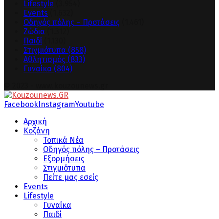
Lifestyle
(3.954)
Events
(1.632)
Οδηγός πόλης – Προτάσεις
(1.461)
Ζώδια
(1.312)
Παιδί
(1.130)
Στιγμιότυπα
(858)
Αθλητισμός
(833)
Γυναίκα
(804)
© 2023 - www.kouzounews.gr
Facebook
Instagram
Youtube
Αρχική
Κοζάνη
Τοπικά Νέα
Οδηγός πόλης – Προτάσεις
Εξορμήσεις
Στιγμιότυπα
Πείτε μας εσείς
Events
Lifestyle
Γυναίκα
Παιδί