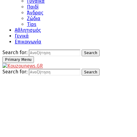
Γυναίκα
Παιδί
Άνδρας
Ζώδια
Tips
Αθλητισμός
Γενικά
Επικοινωνία
Search for:
Search
Primary Menu
Search for:
Search