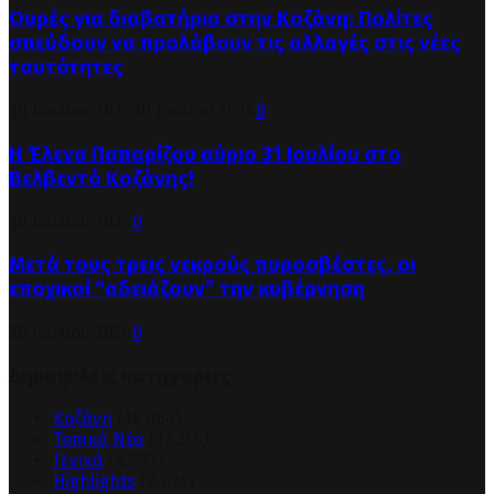
Ουρές για διαβατήρια στην Κοζάνη: Πολίτες
σπεύδουν να προλάβουν τις αλλαγές στις νέες
ταυτότητες
30 Ιουλίου 2026
30 Ιουλίου 2026
0
Η Έλενα Παπαρίζου αύριο 31 Ιουλίου στο
Βελβεντό Κοζάνης!
30 Ιουλίου 2026
0
Μετά τους τρεις νεκρούς πυροσβέστες, οι
εποχικοί “αδειάζουν” την κυβέρνηση
30 Ιουλίου 2026
0
Δημοφιλείς κατηγορίες
Κοζάνη
(14.064)
Τοπικά Νέα
(12.355)
Γενικά
(8.992)
Highlights
(8.674)