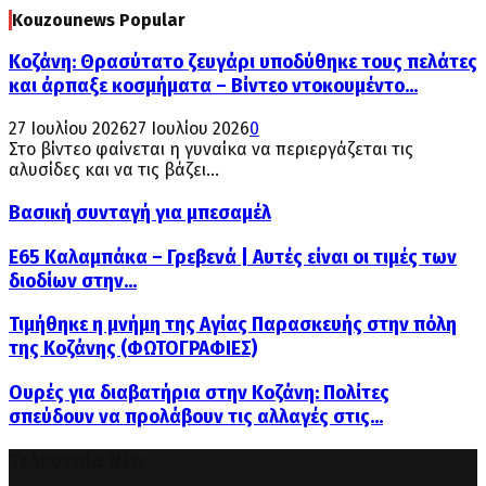
Kouzounews Popular
Κοζάνη: Θρασύτατο ζευγάρι υποδύθηκε τους πελάτες
και άρπαξε κοσμήματα – Βίντεο ντοκουμέντο...
27 Ιουλίου 2026
27 Ιουλίου 2026
0
Στο βίντεο φαίνεται η γυναίκα να περιεργάζεται τις
αλυσίδες και να τις βάζει...
Βασική συνταγή για μπεσαμέλ
Ε65 Καλαμπάκα – Γρεβενά | Αυτές είναι οι τιμές των
διοδίων στην...
Τιμήθηκε η μνήμη της Αγίας Παρασκευής στην πόλη
της Κοζάνης (ΦΩΤΟΓΡΑΦΙΕΣ)
Ουρές για διαβατήρια στην Κοζάνη: Πολίτες
σπεύδουν να προλάβουν τις αλλαγές στις...
Τελευταία Νέα