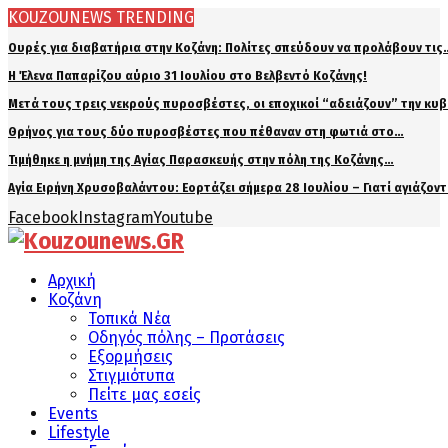
KOUZOUNEWS TRENDING
Ουρές για διαβατήρια στην Κοζάνη: Πολίτες σπεύδουν να προλάβουν τις
Η Έλενα Παπαρίζου αύριο 31 Ιουλίου στο Βελβεντό Κοζάνης!
Μετά τους τρεις νεκρούς πυροσβέστες, οι εποχικοί “αδειάζουν” την κυ
Θρήνος για τους δύο πυροσβέστες που πέθαναν στη φωτιά στο…
Τιμήθηκε η μνήμη της Αγίας Παρασκευής στην πόλη της Κοζάνης…
Αγία Ειρήνη Χρυσοβαλάντου: Εορτάζει σήμερα 28 Ιουλίου – Γιατί αγιάζον
Facebook
Instagram
Youtube
Αρχική
Κοζάνη
Τοπικά Νέα
Οδηγός πόλης – Προτάσεις
Εξορμήσεις
Στιγμιότυπα
Πείτε μας εσείς
Events
Lifestyle