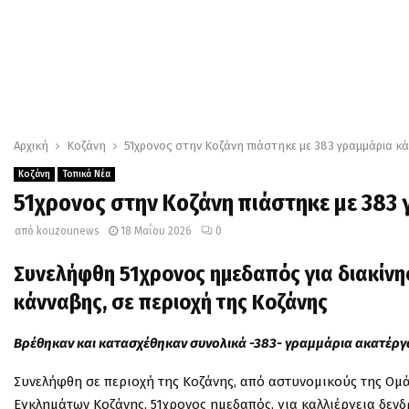
Αρχική
Κοζάνη
51χρονος στην Κοζάνη πιάστηκε με 383 γραμμάρια κά
Κοζάνη
Τοπικά Νέα
51χρονος στην Κοζάνη πιάστηκε με 383 
από
kouzounews
18 Μαΐου 2026
0
Συνελήφθη
51χρονος ημεδαπός για διακίν
κάνναβης, σε περιοχή της Κοζάνης
Βρέθηκαν και κατασχέθηκαν συνολικά -383- γραμμάρια ακατέργ
Συνελήφθη σε περιοχή της Κοζάνης, από αστυνομικούς της Ομ
Εγκλημάτων Κοζάνης, 51χρονος ημεδαπός, για καλλιέργεια δεν