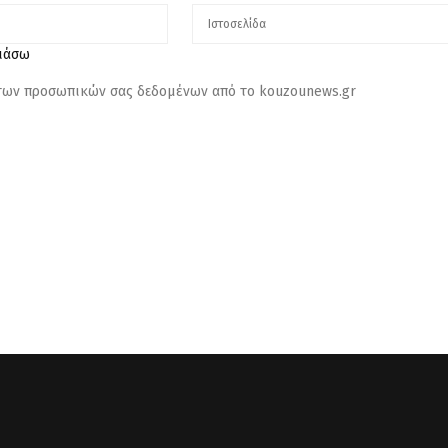
λιάσω
 των προσωπικών σας δεδομένων από το kouzounews.gr