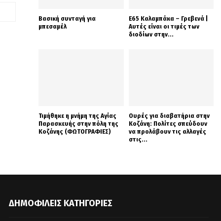
Βασική συνταγή για
Ε65 Καλαμπάκα – Γρεβενά |
μπεσαμέλ
Αυτές είναι οι τιμές των
διοδίων στην...
Τιμήθηκε η μνήμη της Αγίας
Ουρές για διαβατήρια στην
Παρασκευής στην πόλη της
Κοζάνη: Πολίτες σπεύδουν
Κοζάνης (ΦΩΤΟΓΡΑΦΙΕΣ)
να προλάβουν τις αλλαγές
στις...
ΔΗΜΟΦΙΛΕΊΣ ΚΑΤΗΓΟΡΊΕΣ