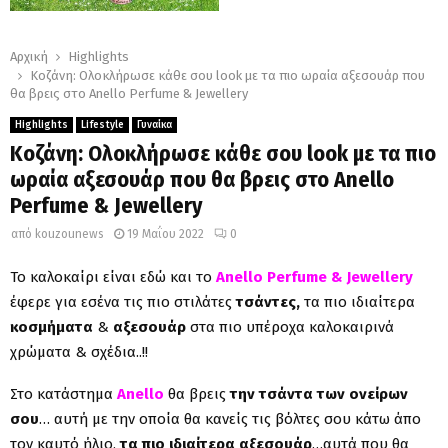
Αρχική
Highlights
Κοζάνη: Ολοκλήρωσε κάθε σου look με τα πιο ωραία αξεσουάρ που
θα βρεις στο Anello Perfume & Jewellery
Highlights
Lifestyle
Γυναίκα
Κοζάνη: Ολοκλήρωσε κάθε σου look με τα πιο
ωραία αξεσουάρ που θα βρεις στο Anello
Perfume & Jewellery
από
kouzounews
19 Μαΐου 2022
0
Το καλοκαίρι είναι εδώ και το
An
ello Perfume
&
Jewellery
έφερε για εσένα τις πιο στιλάτες
τσάντες,
τα πιο ιδιαίτερα
κοσμήματα
&
αξεσουάρ
στα πιο υπέροχα καλοκαιρινά
χρώματα & σχέδια..!!
Στο κατάστημα
Anello
θα βρεις
την τσάντα των ονείρων
σου
… αυτή με την οποία θα κανείς τις βόλτες σου κάτω άπο
τον καυτό ήλιο,
τα πιο ιδιαίτερα αξεσουάρ
…αυτά που θα