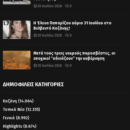
30 Ιουλίου 2026
0
Η Έλενα Παπαρίζου αύριο 31 Ιουλίου στο
Βελβεντό Κοζάνης!
30 Ιουλίου 2026
0
Μετά τους τρεις νεκρούς πυροσβέστες, οι
εποχικοί “αδειάζουν” την κυβέρνηση
30 Ιουλίου 2026
0
ΔΗΜΟΦΙΛΕΊΣ ΚΑΤΗΓΟΡΊΕΣ
Κοζάνη
(14.064)
Τοπικά Νέα
(12.355)
Γενικά
(8.992)
Highlights
(8.674)