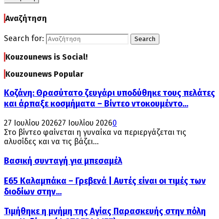
Αναζήτηση
Search for:
Search
Kouzounews is Social!
Kouzounews Popular
Κοζάνη: Θρασύτατο ζευγάρι υποδύθηκε τους πελάτες
και άρπαξε κοσμήματα – Βίντεο ντοκουμέντο...
27 Ιουλίου 2026
27 Ιουλίου 2026
0
Στο βίντεο φαίνεται η γυναίκα να περιεργάζεται τις
αλυσίδες και να τις βάζει...
Βασική συνταγή για μπεσαμέλ
Ε65 Καλαμπάκα – Γρεβενά | Αυτές είναι οι τιμές των
διοδίων στην...
Τιμήθηκε η μνήμη της Αγίας Παρασκευής στην πόλη