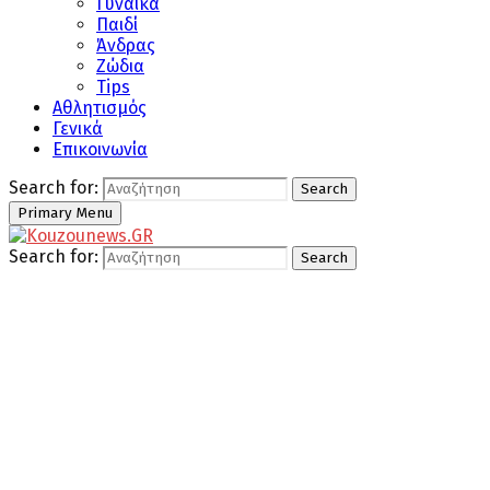
Γυναίκα
Παιδί
Άνδρας
Ζώδια
Tips
Αθλητισμός
Γενικά
Επικοινωνία
Search for:
Search
Primary Menu
Search for:
Search