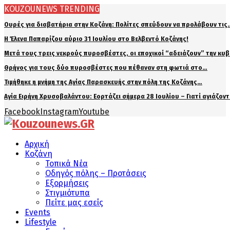
KOUZOUNEWS TRENDING
Ουρές για διαβατήρια στην Κοζάνη: Πολίτες σπεύδουν να προλάβουν τις
Η Έλενα Παπαρίζου αύριο 31 Ιουλίου στο Βελβεντό Κοζάνης!
Μετά τους τρεις νεκρούς πυροσβέστες, οι εποχικοί “αδειάζουν” την κυ
Θρήνος για τους δύο πυροσβέστες που πέθαναν στη φωτιά στο…
Τιμήθηκε η μνήμη της Αγίας Παρασκευής στην πόλη της Κοζάνης…
Αγία Ειρήνη Χρυσοβαλάντου: Εορτάζει σήμερα 28 Ιουλίου – Γιατί αγιάζον
Facebook
Instagram
Youtube
Αρχική
Κοζάνη
Τοπικά Νέα
Οδηγός πόλης – Προτάσεις
Εξορμήσεις
Στιγμιότυπα
Πείτε μας εσείς
Events
Lifestyle