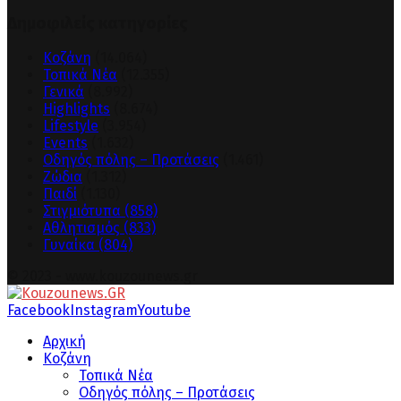
Δημοφιλείς κατηγορίες
Κοζάνη
(14.064)
Τοπικά Νέα
(12.355)
Γενικά
(8.992)
Highlights
(8.674)
Lifestyle
(3.954)
Events
(1.632)
Οδηγός πόλης – Προτάσεις
(1.461)
Ζώδια
(1.312)
Παιδί
(1.130)
Στιγμιότυπα
(858)
Αθλητισμός
(833)
Γυναίκα
(804)
© 2023 - www.kouzounews.gr
Facebook
Instagram
Youtube
Αρχική
Κοζάνη
Τοπικά Νέα
Οδηγός πόλης – Προτάσεις