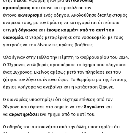
στην
Πέλλα
. Αφορμή ήταν μια
αντικανονική
προσπέραση
που έκανε και προκάλεσε τον
έντονο
εκνευρισμό
ενός οδηγού. Ακολούθησε διαπληκτισμός
ανάμεσά τους, με τον δράστη να κατηγορείται ότι κάποια
στιγμή
δάγκωσε
και
έκοψε κομμάτι από το αυτί του
διανομέα
. Ο νεαρός μεταφέρθηκε στο νοσοκομείο, με τους
γιατρούς να του δίνουν τις πρώτες βοήθειες.
Όλα έγιναν στην Πέλλα την Πέμπτη 15 Φεβρουαρίου του 2024.
Ο 33χρονος ντελιβεράς προσπέρασε το όχημα που οδηγούσε
ένας 28χρονος. Εκείνος αμέσως μετά τον πλησίασε και του
ζήτησε τον λόγο σε έντονο ύφος. Το θερμόμετρο της έντασης
άρχισε γρήγορα να ανεβαίνει και η κατάσταση ξέφυγε.
Ο διανομέας υποστηρίζει ότι δέχτηκε επίθεση από τον
28χρονο που έφτασε στο σημείο να τον
δαγκώσει
και
να
ακρωτηριάσει
ένα τμήμα από το αυτί του.
Ο οδηγός του αυτοκινήτου από την άλλη, υποστηρίζει ότι