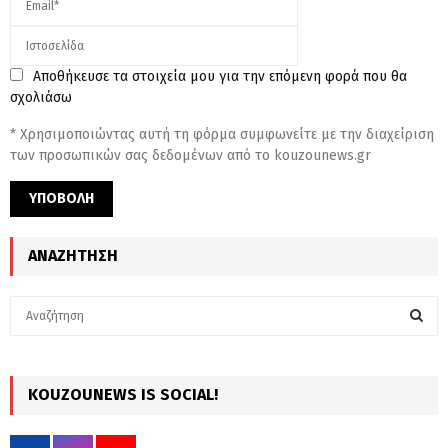
Αποθήκευσε τα στοιχεία μου για την επόμενη φορά που θα
σχολιάσω
* Χρησιμοποιώντας αυτή τη φόρμα συμφωνείτε με την διαχείριση
των προσωπικών σας δεδομένων από το kouzounews.gr
ΑΝΑΖΉΤΗΣΗ
S
e
a
S
r
c
KOUZOUNEWS IS SOCIAL!
E
h
f
A