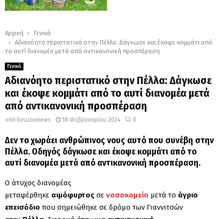
Αρχική
Γενικά
Αδιανόητο περιστατικό στην Πέλλα: Δάγκωσε και έκοψε κομμάτι από
το αυτί διανομέα μετά από αντικανονική προσπέραση
Γενικά
Αδιανόητο περιστατικό στην Πέλλα: Δάγκωσε
και έκοψε κομμάτι από το αυτί διανομέα μετά
από αντικανονική προσπέραση
από
kouzounews
18 Φεβρουαρίου 2024
0
Δεν το χωράει ανθρώπινος νους αυτό που συνέβη στην
Πέλλα. Οδηγός δάγκωσε και έκοψε κομμάτι από το
αυτί διανομέα μετά από αντικανονική προσπέραση.
Ο άτυχος διανομέας
μεταφέρθηκε
αιμόφυρτος
σε
νοσοκομείο
μετά το
άγριο
επεισόδιο
που σημειώθηκε σε δρόμο των Γιαννιτσών