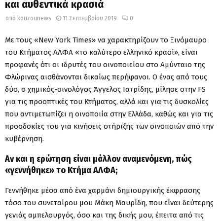
και αυθεντικά κρασιά
από
kouzounews
11 Σεπτεμβρίου 2019
0
Με τους «New York Times» να χαρακτηρίζουν το Ξινόμαυρο
του Κτήματος ΑΛΦΑ «το καλύτερο ελληνικό κρασί», είναι
προφανές ότι οι ιδρυτές του οινοποιείου στο Αμύνταιο της
Φλώρινας αισθάνονται δικαίως περήφανοι. Ο ένας από τους
δύο, ο χημικός-οινολόγος Άγγελος Ιατρίδης, μίλησε στην FS
για τις προοπτικές του Κτήματος, αλλά και για τις δυσκολίες
που αντιμετωπίζει η οινοποιία στην Ελλάδα, καθώς και για τις
προσδοκίες του για κινήσεις στήριξης των οινοποιών από την
κυβέρνηση.
Αν και η ερώτηση είναι μάλλον αναμενόμενη, πώς
«γεννήθηκε» το Κτήμα ΑΛΦΑ;
Γεννήθηκε μέσα από ένα χαρμάνι δημιουργικής έκφρασης
τόσο του συνεταίρου μου Μάκη Μαυρίδη, που είναι δεύτερης
γενιάς αμπελουργός, όσο και της δικής μου, έπειτα από τις