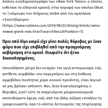
Asimov, οινοδημοσιογράφο των «New York Times», ο οποίος
εκθείασε τα ελληνικά κρασιά, στην κορυφή των οποίων έθεσε
το Ξινόμαυρο του Κτήματος ΑΛΦΑ από τον αμπελώνα
«Σκαντζόχοιρο»
(https://www.nytimes.com/2019/08/22/dining/drinks/wine-
review-greek-reds.html?searchResultPosition=1).
Πριν από λίγο καιρό είχε γίνει πολύς θόρυβος με έναν
φόρο που είχε επιβληθεί από την προηγούμενη
κυβέρνηση στο κρασί. Θεωρείτε ότι ήταν
δικαιολογημένος;
Οποιοδήποτε μέτρο δεν ενισχύει τον υγιή ανταγωνισμό, ενώ,
αντίθετα, συμβάλλει στο παρεμπόριο και στη διάθεση
αμφιβόλου ποιότητας χύμα οινικού προϊόντος, είναι λογικό
να μας βρίσκει απέναντι. Ναι, ήταν δικαιολογημένος ο
θόρυβος, γιατί ούτε τα αναμενόμενα μακροοικονομικά
αποτελέσματα έφερε, ενώ, από την άλλη, αύξησε επιπλέον τη
γραφειοκρατία, άρα το κόστος λειτουργίας της επιχείρησης