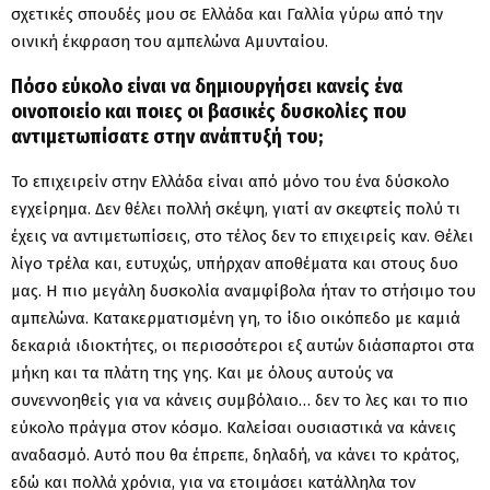
σχετικές σπουδές μου σε Ελλάδα και Γαλλία γύρω από την
οινική έκφραση του αμπελώνα Αμυνταίου.
Πόσο εύκολο είναι να δημιουργήσει κανείς ένα
οινοποιείο και ποιες οι βασικές δυσκολίες που
αντιμετωπίσατε στην ανάπτυξή του;
Το επιχειρείν στην Ελλάδα είναι από μόνο του ένα δύσκολο
εγχείρημα. Δεν θέλει πολλή σκέψη, γιατί αν σκεφτείς πολύ τι
έχεις να αντιμετωπίσεις, στο τέλος δεν το επιχειρείς καν. Θέλει
λίγο τρέλα και, ευτυχώς, υπήρχαν αποθέματα και στους δυο
μας. Η πιο μεγάλη δυσκολία αναμφίβολα ήταν το στήσιμο του
αμπελώνα. Κατακερματισμένη γη, το ίδιο οικόπεδο με καμιά
δεκαριά ιδιοκτήτες, οι περισσότεροι εξ αυτών διάσπαρτοι στα
μήκη και τα πλάτη της γης. Και με όλους αυτούς να
συνεννοηθείς για να κάνεις συμβόλαιο… δεν το λες και το πιο
εύκολο πράγμα στον κόσμο. Καλείσαι ουσιαστικά να κάνεις
αναδασμό. Αυτό που θα έπρεπε, δηλαδή, να κάνει το κράτος,
εδώ και πολλά χρόνια, για να ετοιμάσει κατάλληλα τον