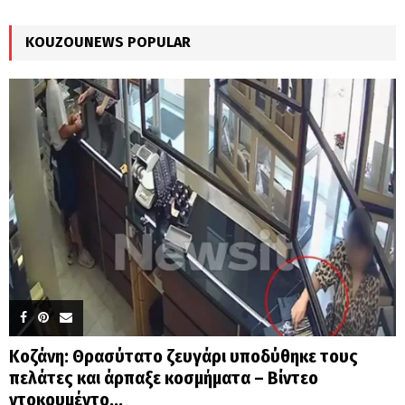
:
C
KOUZOUNEWS POPULAR
H
Κοζάνη: Θρασύτατο ζευγάρι υποδύθηκε τους
πελάτες και άρπαξε κοσμήματα – Βίντεο
ντοκουμέντο...