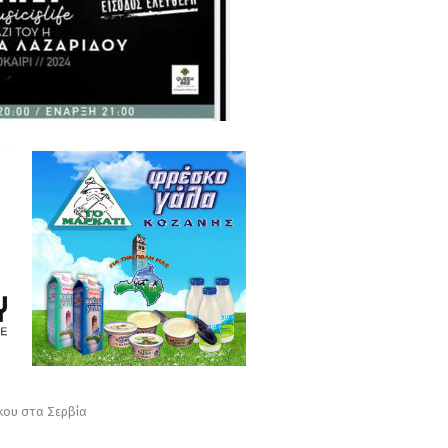
κου στα Σερβία