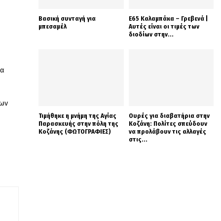
Βασική συνταγή για
Ε65 Καλαμπάκα – Γρεβενά |
μπεσαμέλ
Αυτές είναι οι τιμές των
διοδίων στην...
ία
νων
Τιμήθηκε η μνήμη της Αγίας
Ουρές για διαβατήρια στην
Παρασκευής στην πόλη της
Κοζάνη: Πολίτες σπεύδουν
Κοζάνης (ΦΩΤΟΓΡΑΦΙΕΣ)
να προλάβουν τις αλλαγές
στις...