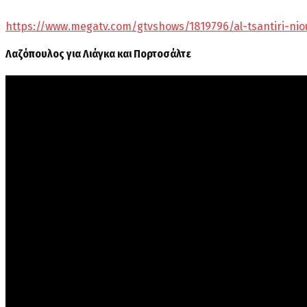
https://www.megatv.com/gtvshows/1819796/al-tsantiri-nio
Λαζόπουλος για Λιάγκα και Πορτοσάλτε