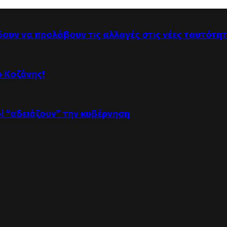
δουν να προλάβουν τις αλλαγές στις νέες ταυτότη
ό Κοζάνης!
οί “αδειάζουν” την κυβέρνηση