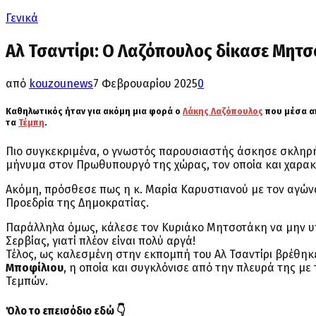
Γενικά
Αλ Τσαντίρι: Ο Λαζόπουλος δίκασε Μητσ
από
kouzounews
7 Φεβρουαρίου 2025
0
Καθηλωτικός ήταν για ακόμη μια φορά ο
Λάκης Λαζόπουλος
που μέσα α
τα
Τέμπη
.
Πιο συγκεκριμένα, ο γνωστός παρουσιαστής άσκησε σκληρή 
μήνυμα στον Πρωθυπουργό της χώρας, τον οποία και χαρα
Ακόμη, πρόσθεσε πως η κ. Μαρία Καρυστιανού με τον αγώνα 
Προεδρία της Δημοκρατίας.
Παράλληλα όμως, κάλεσε τον Κυριάκο Μητσοτάκη να μην υ
Σερβίας, γιατί πλέον είναι πολύ αργά!
Τέλος, ως καλεσμένη στην εκπομπή του Αλ Τσαντίρι βρέθηκ
Μποφίλιου
, η οποία και συγκλόνισε από την πλευρά της μ
Τεμπών.
Όλο το επεισόδιο εδώ 👇