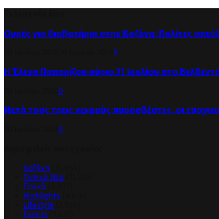
Τελευταία Νέα
Ουρές για διαβατήρια στην Κοζάνη: Πολίτες σπεύ
30 Ιουλίου 2026
30 Ιουλίου 2026
0
Η Έλενα Παπαρίζου αύριο 31 Ιουλίου στο Βελβεντ
30 Ιουλίου 2026
0
Μετά τους τρεις νεκρούς πυροσβέστες, οι εποχικ
30 Ιουλίου 2026
0
Δημοφιλείς κατηγορίες
Κοζάνη
(14.064)
Τοπικά Νέα
(12.355)
Γενικά
(8.992)
Highlights
(8.674)
Lifestyle
(3.954)
Events
(1.632)