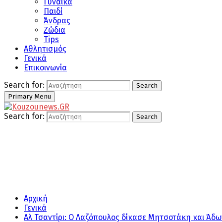
Γυναίκα
Παιδί
Άνδρας
Ζώδια
Tips
Αθλητισμός
Γενικά
Επικοινωνία
Search for:
Search
Primary Menu
Search for:
Search
Αρχική
Γενικά
Αλ Τσαντίρι: Ο Λαζόπουλος δίκασε Μητσοτάκη και Άδων