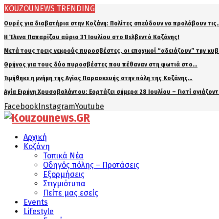
KOUZOUNEWS TRENDING
Ουρές για διαβατήρια στην Κοζάνη: Πολίτες σπεύδουν να προλάβουν τις
Η Έλενα Παπαρίζου αύριο 31 Ιουλίου στο Βελβεντό Κοζάνης!
Μετά τους τρεις νεκρούς πυροσβέστες, οι εποχικοί “αδειάζουν” την κυ
Θρήνος για τους δύο πυροσβέστες που πέθαναν στη φωτιά στο…
Τιμήθηκε η μνήμη της Αγίας Παρασκευής στην πόλη της Κοζάνης…
Αγία Ειρήνη Χρυσοβαλάντου: Εορτάζει σήμερα 28 Ιουλίου – Γιατί αγιάζον
Facebook
Instagram
Youtube
Αρχική
Κοζάνη
Τοπικά Νέα
Οδηγός πόλης – Προτάσεις
Εξορμήσεις
Στιγμιότυπα
Πείτε μας εσείς
Events
Lifestyle