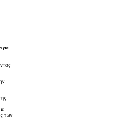
ι για
οντας
ην
της
σα
ος των