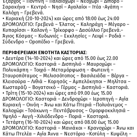
Έξαρχος – Ποντινή – Παλαιοχώρι – Νεοχώρι – Δίπορο –
Σαρακήνα – Κεντρό – Νησί – Αγαλαίοι – Ιτέα -Αγάπη –
Καλόχη – Γρεβενά.
• Κυριακή (20-10-2024) και ώρες από 18:00 έως 24:00
ΔΡΟΜΟΛΟΓΙΟ: Γρεβενά – Έλατος – Καληράχη – Μέγαρο –
Κυπαρίσσι – Καλονή – Τρίκορφο – Δασύλλιο Γρεβενά.–
Άγιος Κόσμας – Κυδωνιές – Εκκλησίες – Λειψί – Ροδιά –
Σύδενδρο – Οροπέδιο – Γρεβενά.
ΠΕΡΙΦΕΡΕΙΑΚΗ ΕΝΟΤΗΤΑ ΚΑΣΤΟΡΙΑΣ
:
• Δευτέρα (14-10-2024) και ώρες από 15.00 έως 22.00
ΔΡΟΜΟΛΟΓΙΟ: Καστοριά – Δισπηλιό – Μαυροχώρι –
Πολυκάρπη – Τοιχιό – Μεταμόρφωση – Φωτεινή –
Σταυροπόταμος – Μελισσότοπος – Βασιλειάδα – Βέργα –
Κλεισούρα – Λιθιά – Κορησός – Αμπελόκηποι – Μηλίτσα –
Κωσταράζι – Βογατσικό – Γέρμας – Δισπηλιό – Καστοριά.
• Τρίτη (15-10-2024) και ώρες από 09.00 έως 15.00
ΔΡΟΜΟΛΟΓΙΟ: Καστοριά – Δενδροχώρι – Ιεροπηγή – Αγία
Κυριακή – Οινόη – Άνω και Κάτω Πτεριά –Πολυάνεμος –
Καλοχώρι –Τσάκωνη – Πεντάβρυσος – Ομορφοκκλησιά –
Υψηλό – Αυγή –Χιλιόδενδρο – Ποριά – Καστοριά.
• Τετάρτη (16-10-2024) και ώρες από 08.00 έως 15.00
ΔΡΟΜΟΛΟΓΙΟ: Καστοριά – Μανιάκοι – Κρανοχώρι – Άνω και
Κάτω Πτελέα – Αγία Άννα – Νεστόριο –Κοτύλη – Κυψέλη –