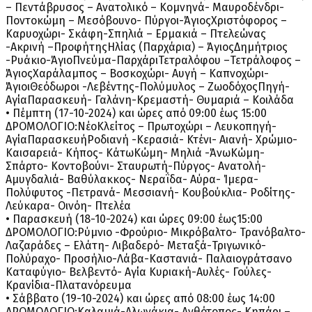
– Πεντάβρυσος – Ανατολικό – Κομνηνά- Μαυροδένδρι-
Ποντοκώμη – Μεσόβουνο- Πύργοι-ΆγιοςΧριστόφορος –
Καρυοχώρι- Σκάφη-Σπηλιά – Ερμακιά – Πτελεώνας
-Ακρινή –ΠροφήτηςΗλίας (Παρχάρια) – ΆγιοςΔημήτριος
-Ρυάκιο-ΆγιοΠνεύμα-ΠαρχάριΤετραλόφου –Τετράλοφος –
ΆγιοςΧαράλαμπος – Βοσκοχώρι- Αυγή – Καπνοχώρι-
ΆγιοιΘεόδωροι -Λεβέντης-Πολύμυλος – ΖωοδόχοςΠηγή-
ΑγίαΠαρασκευή- Γαλάνη-Κρεμαστή- Θυμαριά – Κοιλάδα
• Πέμπτη (17-10-2024) και ώρες από 09:00 έως 15:00
ΔΡΟΜΟΛΟΓΙΟ:ΝέοΚλείτος – Πρωτοχώρι – Λευκοπηγή-
ΑγίαΠαρασκευήΡοδιανή -Κερασιά- Κτένι- Αιανή- Χρώμιο-
Καισαρειά- Κήπος- ΚάτωΚώμη- Μηλιά -ΆνωΚώμη-
Σπάρτο- Κοντοβούνι- Σταυρωτή-Πύργος- Ανατολή-
Αμυγδαλιά- Βαθύλακκος- Νεραΐδα- Αύρα- Ίμερα-
Πολύφυτος -Πετρανά- Μεσσιανή- Κουβούκλια- Ροδίτης-
Λεύκαρα- Οινόη- Πτελέα
• Παρασκευή (18-10-2024) και ώρες 09:00 έως15:00
ΔΡΟΜΟΛΟΓΙΟ:Ρύμνιο -Φρούριο- Μικρόβαλτο- Τρανόβαλτο-
Λαζαράδες – Ελάτη- Λιβαδερό- Μεταξά-Τριγωνικό-
Πολύραχο- Προσήλιο-Λάβα-Καστανιά- Παλαιογράτσανο
Καταφύγιο- Βελβεντό- Αγία Κυριακή-Αυλές- Γούλες-
Κρανίδια-Πλατανόρευμα
• Σάββατο (19-10-2024) και ώρες από 08:00 έως 14:00
ΔΡΟΜΟΛΟΓΙΟ:Καλαμιά-Αλωνάκια- Ανθότοπος- Κηπάρι –