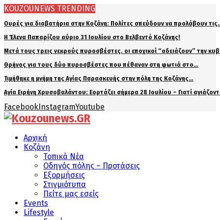
KOUZOUNEWS TRENDING
Ουρές για διαβατήρια στην Κοζάνη: Πολίτες σπεύδουν να προλάβουν τις
Η Έλενα Παπαρίζου αύριο 31 Ιουλίου στο Βελβεντό Κοζάνης!
Μετά τους τρεις νεκρούς πυροσβέστες, οι εποχικοί “αδειάζουν” την κυ
Θρήνος για τους δύο πυροσβέστες που πέθαναν στη φωτιά στο…
Τιμήθηκε η μνήμη της Αγίας Παρασκευής στην πόλη της Κοζάνης…
Αγία Ειρήνη Χρυσοβαλάντου: Εορτάζει σήμερα 28 Ιουλίου – Γιατί αγιάζον
Facebook
Instagram
Youtube
Αρχική
Κοζάνη
Τοπικά Νέα
Οδηγός πόλης – Προτάσεις
Εξορμήσεις
Στιγμιότυπα
Πείτε μας εσείς
Events
Lifestyle