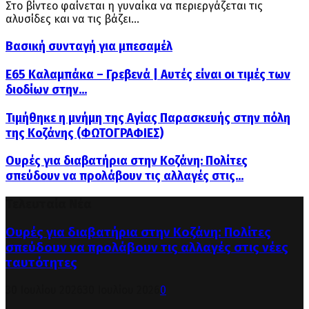
Στο βίντεο φαίνεται η γυναίκα να περιεργάζεται τις
αλυσίδες και να τις βάζει...
Βασική συνταγή για μπεσαμέλ
Ε65 Καλαμπάκα – Γρεβενά | Αυτές είναι οι τιμές των
διοδίων στην...
Τιμήθηκε η μνήμη της Αγίας Παρασκευής στην πόλη
της Κοζάνης (ΦΩΤΟΓΡΑΦΙΕΣ)
Ουρές για διαβατήρια στην Κοζάνη: Πολίτες
σπεύδουν να προλάβουν τις αλλαγές στις...
Τελευταία Νέα
Ουρές για διαβατήρια στην Κοζάνη: Πολίτες
σπεύδουν να προλάβουν τις αλλαγές στις νέες
ταυτότητες
30 Ιουλίου 2026
30 Ιουλίου 2026
0