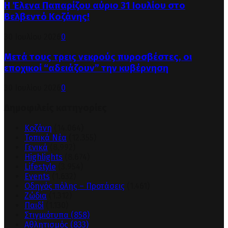
Η Έλενα Παπαρίζου αύριο 31 Ιουλίου στο
Βελβεντό Κοζάνης!
30 Ιουλίου 2026
0
Μετά τους τρεις νεκρούς πυροσβέστες, οι
εποχικοί “αδειάζουν” την κυβέρνηση
30 Ιουλίου 2026
0
Δημοφιλείς κατηγορίες
Κοζάνη
(14.064)
Τοπικά Νέα
(12.355)
Γενικά
(8.992)
Highlights
(8.674)
Lifestyle
(3.954)
Events
(1.632)
Οδηγός πόλης – Προτάσεις
(1.461)
Ζώδια
(1.312)
Παιδί
(1.130)
Στιγμιότυπα
(858)
Αθλητισμός
(833)