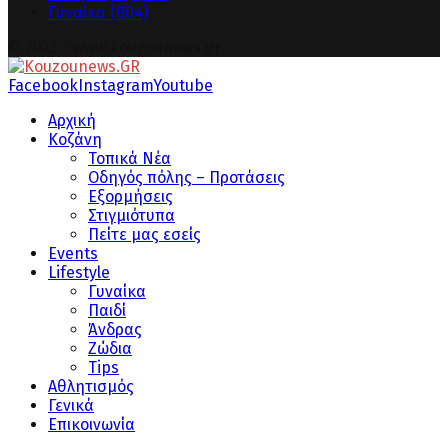
Γυναίκα
(804)
© 2023 - www.kouzounews.gr
Facebook
Instagram
Youtube
Αρχική
Κοζάνη
Τοπικά Νέα
Οδηγός πόλης – Προτάσεις
Εξορμήσεις
Στιγμιότυπα
Πείτε μας εσείς
Events
Lifestyle
Γυναίκα
Παιδί
Άνδρας
Ζώδια
Tips
Αθλητισμός
Γενικά
Επικοινωνία