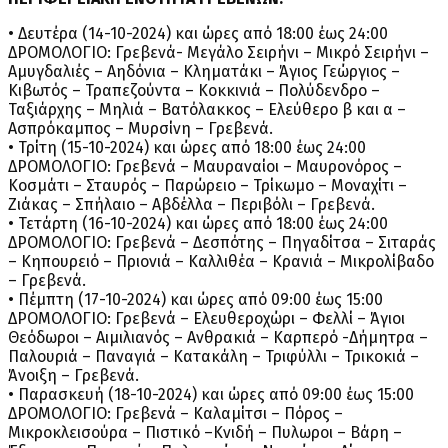
• Δευτέρα (14-10-2024) και ώρες από 18:00 έως 24:00
ΔΡΟΜΟΛΟΓΙΟ: Γρεβενά- Μεγάλο Σειρήνι – Μικρό Σειρήνι –
Αμυγδαλιές – Αηδόνια – Κληματάκι – Άγιος Γεώργιος –
Κιβωτός – Τραπεζούντα – Κοκκινιά – Πολύδενδρο –
Ταξιάρχης – Μηλιά – Βατόλακκος – Ελεύθερο β και α –
Ασπρόκαμπος – Μυρσίνη – Γρεβενά.
• Τρίτη (15-10-2024) και ώρες από 18:00 έως 24:00
ΔΡΟΜΟΛΟΓΙΟ: Γρεβενά – Μαυραναίοι – Μαυρονόρος –
Κοσμάτι – Σταυρός – Παρώρειο – Τρίκωμο – Μοναχίτι –
Ζιάκας – Σπήλαιο – Αβδέλλα – Περιβόλι – Γρεβενά.
• Τετάρτη (16-10-2024) και ώρες από 18:00 έως 24:00
ΔΡΟΜΟΛΟΓΙΟ: Γρεβενά – Δεσπότης – Πηγαδίτσα – Σιταράς
– Κηπουρειό – Πριονιά – Καλλιθέα – Κρανιά – Μικρολίβαδο
– Γρεβενά.
• Πέμπτη (17-10-2024) και ώρες από 09:00 έως 15:00
ΔΡΟΜΟΛΟΓΙΟ: Γρεβενά – Ελευθεροχώρι – Φελλί – Άγιοι
Θεόδωροι – Αιμιλιανός – Ανθρακιά – Καρπερό -Δήμητρα –
Παλουριά – Παναγιά – Κατακάλη – Τριφύλλι – Τρικοκιά –
Άνοιξη – Γρεβενά.
• Παρασκευή (18-10-2024) και ώρες από 09:00 έως 15:00
ΔΡΟΜΟΛΟΓΙΟ: Γρεβενά – Καλαμίτσι – Πόρος –
Μικροκλεισούρα – Πιστικό –Κνιδή – Πυλωροι – Βάρη –