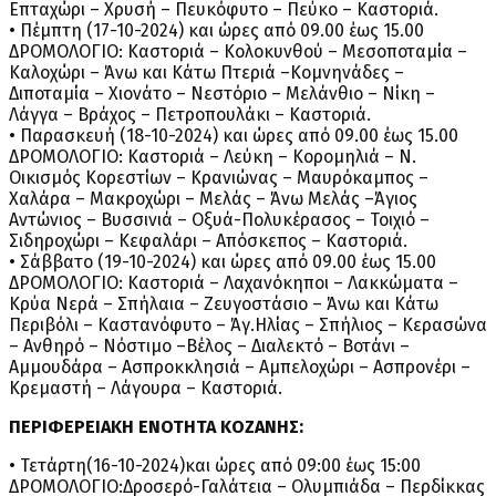
Επταχώρι – Χρυσή – Πευκόφυτο – Πεύκο – Καστοριά.
• Πέμπτη (17-10-2024) και ώρες από 09.00 έως 15.00
ΔΡΟΜΟΛΟΓΙΟ: Καστοριά – Κολοκυνθού – Μεσοποταμία –
Καλοχώρι – Άνω και Κάτω Πτεριά –Κομνηνάδες –
Διποταμία – Χιονάτο – Νεστόριο – Μελάνθιο – Νίκη –
Λάγγα – Βράχος – Πετροπουλάκι – Καστοριά.
• Παρασκευή (18-10-2024) και ώρες από 09.00 έως 15.00
ΔΡΟΜΟΛΟΓΙΟ: Καστοριά – Λεύκη – Κορομηλιά – Ν.
Οικισμός Κορεστίων – Κρανιώνας – Μαυρόκαμπος –
Χαλάρα – Μακροχώρι – Μελάς – Άνω Μελάς –Άγιος
Αντώνιος – Βυσσινιά – Οξυά-Πολυκέρασος – Τοιχιό –
Σιδηροχώρι – Κεφαλάρι – Απόσκεπος – Καστοριά.
• Σάββατο (19-10-2024) και ώρες από 09.00 έως 15.00
ΔΡΟΜΟΛΟΓΙΟ: Καστοριά – Λαχανόκηποι – Λακκώματα –
Κρύα Νερά – Σπήλαια – Ζευγοστάσιο – Άνω και Κάτω
Περιβόλι – Καστανόφυτο – Άγ.Ηλίας – Σπήλιος – Κερασώνα
– Ανθηρό – Νόστιμο –Βέλος – Διαλεκτό – Βοτάνι –
Αμμουδάρα – Ασπροκκλησιά – Αμπελοχώρι – Ασπρονέρι –
Κρεμαστή – Λάγουρα – Καστοριά.
ΠΕΡΙΦΕΡΕΙΑΚΗ ΕΝΟΤΗΤΑ ΚΟΖΑΝΗΣ:
• Τετάρτη(16-10-2024)και ώρες από 09:00 έως 15:00
ΔΡΟΜΟΛΟΓΙΟ:Δροσερό-Γαλάτεια – Ολυμπιάδα – Περδίκκας