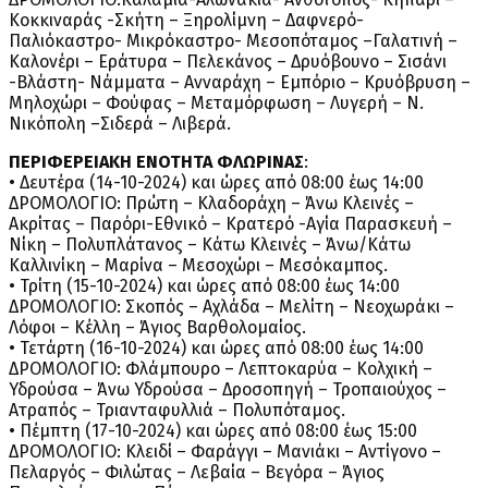
Κοκκιναράς -Σκήτη – Ξηρολίμνη – Δαφνερό-
Παλιόκαστρο- Μικρόκαστρο- Μεσοπόταμος –Γαλατινή –
Καλονέρι – Εράτυρα – Πελεκάνος – Δρυόβουνο – Σισάνι
-Βλάστη- Νάμματα – Ανναράχη – Εμπόριο – Κρυόβρυση –
Μηλοχώρι – Φούφας – Μεταμόρφωση – Λυγερή – N.
Νικόπολη –Σιδερά – Λιβερά.
ΠΕΡΙΦΕΡΕΙΑΚΗ ΕΝΟΤΗΤΑ ΦΛΩΡΙΝΑΣ
:
• Δευτέρα (14-10-2024) και ώρες από 08:00 έως 14:00
ΔΡΟΜΟΛΟΓΙΟ: Πρώτη – Κλαδοράχη – Άνω Κλεινές –
Ακρίτας – Παρόρι-Εθνικό – Κρατερό -Αγία Παρασκευή –
Νίκη – Πολυπλάτανος – Κάτω Κλεινές – Άνω/Κάτω
Καλλινίκη – Μαρίνα – Μεσοχώρι – Μεσόκαμπος.
• Τρίτη (15-10-2024) και ώρες από 08:00 έως 14:00
ΔΡΟΜΟΛΟΓΙΟ: Σκοπός – Αχλάδα – Μελίτη – Νεοχωράκι –
Λόφοι – Κέλλη – Άγιος Βαρθολομαίος.
• Τετάρτη (16-10-2024) και ώρες από 08:00 έως 14:00
ΔΡΟΜΟΛΟΓΙΟ: Φλάμπουρο – Λεπτοκαρύα – Κολχική –
Υδρούσα – Άνω Υδρούσα – Δροσοπηγή – Τροπαιούχος –
Ατραπός – Τριανταφυλλιά – Πολυπόταμος.
• Πέμπτη (17-10-2024) και ώρες από 08:00 έως 15:00
ΔΡΟΜΟΛΟΓΙΟ: Κλειδί – Φαράγγι – Μανιάκι – Αντίγονο –
Πελαργός – Φιλώτας – Λεβαία – Βεγόρα – Άγιος