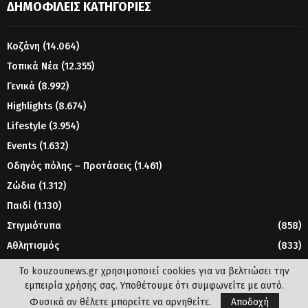
ΔΗΜΟΦΙΛΕΊΣ ΚΑΤΗΓΟΡΊΕΣ
Κοζάνη
(14.064)
Τοπικά Νέα
(12.355)
Γενικά
(8.992)
Highlights
(8.674)
Lifestyle
(3.954)
Events
(1.632)
Οδηγός πόλης – Προτάσεις
(1.461)
Ζώδια
(1.312)
Παιδί
(1.130)
Στιγμιότυπα
(858)
Αθλητισμός
(833)
Γυναίκα
(804)
Το kouzounews.gr χρησιμοποιεί cookies για να βελτιώσει την
εμπειρία χρήσης σας. Υποθέτουμε ότι συμφωνείτε με αυτό.
Φυσικά αν θέλετε μπορείτε να αρνηθείτε.
Αποδοχή