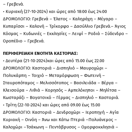
– Γρεβενά.
• Κυριακή (27-10-2024) και ώρες από 18:00 έως 24:00
ΔΡΟΜΟΛΟΓΙΟ: Γρεβενά – Έλατος – Καληράχη – Μέγαρο –
Κυπαρίσσι – Καλονή – Τρίκορφο – Δασύλλιο Γρεβενά.– Άγιος
Κόσμας – Κυδωνιές – Εκκλησίες – Λειψί – Ροδιά – Σύδενδρο –
Οροπέδιο – Γρεβενά.
ΠΕΡΙΦΕΡΕΙΑΚΗ ΕΝΟΤΗΤΑ ΚΑΣΤΟΡΙΑΣ:
• Δευτέρα (21-10-2024)και ώρες από 15.00 έως 22.00
ΔΡΟΜΟΛΟΓΙΟ: Καστοριά – Δισπηλιό – Μαυροχώρι –
Πολυκάρπη – Τοιχιό – Μεταμόρφωση – Φωτεινή –
Σταυροπόταμος – Μελισσότοπος – Βασιλειάδα – Βέργα –
Κλεισούρα – Λιθιά – Κορησός – Αμπελόκηποι – Μηλίτσα –
Κωσταράζι – Βογατσικό – Γέρμας – Δισπηλιό – Καστοριά.
• Τρίτη (22-10-2024) και ώρες από 09.00 έως 15.00
ΔΡΟΜΟΛΟΓΙΟ: Καστοριά – Δενδροχώρι – Ιεροπηγή – Αγία
Κυριακή – Οινόη – Άνω και Κάτω Πτεριά –Πολυάνεμος –
Καλοχώρι –Τσάκωνη – Πεντάβρυσος – Ομορφοκκλησιά –