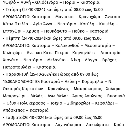
Υψηλό – Αυγή –Χιλιόδενδρο – Ποριά – Καστοριά.
• Τετάρτη (23-10-2024) και ώρες από 08.00 έως 15.00
ΔΡΟΜΟΛΟΓΙΟ: Καστοριά – Μανιάκοι – Κρανοχώρι – Άνω και
Κάτω Πτελέα – Αγία Άννα – Νεστόριο –Κοτύλη – Κυψέλη –
Επταχώρι – Χρυσή – Πευκόφυτο – Πεύκο – Καστοριά.
• Πέμπτη (24-10-2024)και ώρες από 09.00 έως 15.00
ΔΡΟΜΟΛΟΓΙΟ: Καστοριά – Κολοκυνθού – Μεσοποταμία –
Καλοχώρι – Άνω και Κάτω Πτεριά –Κομνηνάδες – Διποταμία –
Χιονάτο – Νεστόριο – Μελάνθιο – Νίκη – Λάγγα – Βράχος –
Πετροπουλάκι – Καστοριά.
• Παρασκευή (25-10-2024)και ώρες από 09.00 έως
15.00ΔΡΟΜΟΛΟΓΙΟ: Καστοριά – Λεύκη – Κορομηλιά – Ν.
Οικισμός Κορεστίων – Κρανιώνας – Μαυρόκαμπος –Χαλάρα –
Μακροχώρι – Μελάς – Άνω Μελάς –Άγιος Αντώνιος – Βυσσινιά
– Οξυά-Πολυκέρασος – Τοιχιό – Σιδηροχώρι – Κεφαλάρι –
Απόσκεπος – Καστοριά.
• Σάββατο(26-10-2024)και ώρες από 09.00 έως 15.00
ΔΡΟΜΟΛΟΓΙΟ: Καστοριά – Λαχανόκηποι – Λακκώματα – Κρύα