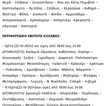
Νερά – Σπήλαια – Ζευγοστάσιο – Άνω και Κάτω Περιβόλι –
Καστανόφυτο – Άγ.Ηλίας – Σπήλιος – Κερασώνα – Ανθηρό –
Νόστιμο –Βέλος – Διαλεκτό – Βοτάνι – Αμμουδάρα –
Ασπροκκλησιά – Αμπελοχώρι – Ασπρονέρι –Κρεμαστή –
Λάγουρα – Καστοριά.
ΠΕΡΙΦΕΡΕΙΑΚΗ ΕΝΟΤΗΤΑ ΚΟΖΑΝΗΣ:
• Τρίτη (22-10-2024) και ώρες από 18:00 έως 24:00
ΔΡΟΜΟΛΟΓΙΟ: Καλαμιά-Αλωνάκια- Ανθότοπος- Κηπάρι –
Κοκκιναράς -Σκήτη – Ξηρολίμνη – Δαφνερό- Παλιόκαστρο-
Μικρόκαστρο- Μεσοπόταμος –Γαλατινή – Καλονέρι – Εράτυρα
– Πελεκάνος – Δρυόβουνο – Σισάνι -Βλάστη- Νάμματα –
Ανναράχη – Εμπόριο – Κρυόβρυση – Μηλοχώρι – Φούφας –
Μεταμόρφωση – Λυγερή – N. Νικόπολη –Σιδερά – Λιβερά
• Τετάρτη(23-10-2024)και ώρες από 18:00 έως 24:00
ΔΡΟΜΟΛΟΓΙΟ: Δροσερό-Γαλάτεια – Ολυμπιάδα – Περδίκκας –
Πεντάβρυσος – Ανατολικό – Κομνηνά- Μαυροδένδρι-
Ποντοκώμη – Μεσόβουνο- Πύργοι-ΆγιοςΧριστόφορος –