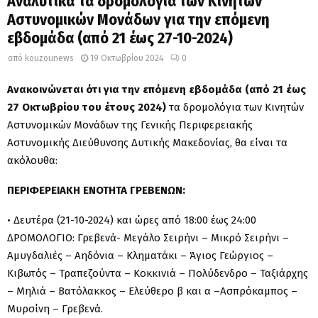
Αναλυτικά τα δρομολόγια των Κινητών
Αστυνομικών Μονάδων για την επόμενη
εβδομάδα (από 21 έως 27-10-2024)
από
kouzounews
19 Οκτωβρίου 2024
0
Ανακοινώνεται ότι για την επόμενη εβδομάδα (από 21 έως
27 Οκτωβρίου του έτους 2024)
τα δρομολόγια των Κινητών
Αστυνομικών Μονάδων της Γενικής Περιφερειακής
Αστυνομικής Διεύθυνσης Δυτικής Μακεδονίας, θα είναι τα
ακόλουθα:
ΠΕΡΙΦΕΡΕΙΑΚΗ ΕΝΟΤΗΤΑ ΓΡΕΒΕΝΩΝ:
• Δευτέρα (21-10-2024) και ώρες από 18:00 έως 24:00
ΔΡΟΜΟΛΟΓΙΟ: Γρεβενά- Μεγάλο Σειρήνι – Μικρό Σειρήνι –
Αμυγδαλιές – Αηδόνια – Κληματάκι – Άγιος Γεώργιος –
Κιβωτός – Τραπεζούντα – Κοκκινιά – Πολύδενδρο – Ταξιάρχης
– Μηλιά – Βατόλακκος – Ελεύθερο β και α –Ασπρόκαμπος –
Μυρσίνη – Γρεβενά.