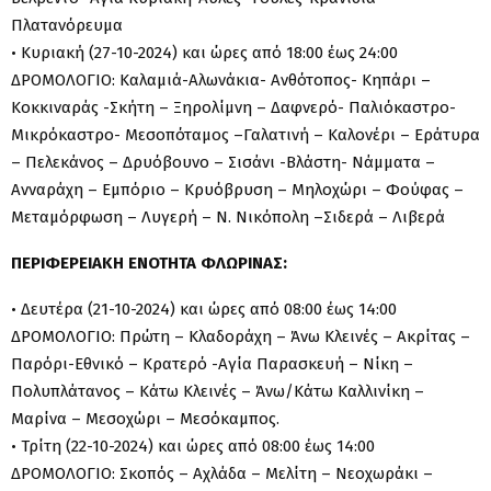
Πλατανόρευμα
• Κυριακή (27-10-2024) και ώρες από 18:00 έως 24:00
ΔΡΟΜΟΛΟΓΙΟ: Καλαμιά-Αλωνάκια- Ανθότοπος- Κηπάρι –
Κοκκιναράς -Σκήτη – Ξηρολίμνη – Δαφνερό- Παλιόκαστρο-
Μικρόκαστρο- Μεσοπόταμος –Γαλατινή – Καλονέρι – Εράτυρα
– Πελεκάνος – Δρυόβουνο – Σισάνι -Βλάστη- Νάμματα –
Ανναράχη – Εμπόριο – Κρυόβρυση – Μηλοχώρι – Φούφας –
Μεταμόρφωση – Λυγερή – N. Νικόπολη –Σιδερά – Λιβερά
ΠΕΡΙΦΕΡΕΙΑΚΗ ΕΝΟΤΗΤΑ ΦΛΩΡΙΝΑΣ:
• Δευτέρα (21-10-2024) και ώρες από 08:00 έως 14:00
ΔΡΟΜΟΛΟΓΙΟ: Πρώτη – Κλαδοράχη – Άνω Κλεινές – Ακρίτας –
Παρόρι-Εθνικό – Κρατερό -Αγία Παρασκευή – Νίκη –
Πολυπλάτανος – Κάτω Κλεινές – Άνω/Κάτω Καλλινίκη –
Μαρίνα – Μεσοχώρι – Μεσόκαμπος.
• Τρίτη (22-10-2024) και ώρες από 08:00 έως 14:00
ΔΡΟΜΟΛΟΓΙΟ: Σκοπός – Αχλάδα – Μελίτη – Νεοχωράκι –