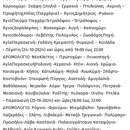
Καρυοχώρι- Σκάφη-Σπηλιά – Ερμακιά – Πτελεώνας -Ακρινή –
ΠροφήτηςΗλίας (Παρχάρια) – ΆγιοςΔημήτριος -Ρυάκιο-
ΆγιοΠνεύμα-ΠαρχάριΤετραλόφου –Τετράλοφος –
ΆγιοςΧαράλαμπος – Βοσκοχώρι- Αυγή – Καπνοχώρι-
ΆγιοιΘεόδωροι -Λεβέντης-Πολύμυλος – ΖωοδόχοςΠηγή-
ΑγίαΠαρασκευή- Γαλάνη-Κρεμαστή- Θυμαριά – Κοιλάδα
• Πέμπτη (24-10-2024) και ώρες από 16:00 έως 22:00
ΔΡΟΜΟΛΟΓΙΟ: ΝέοΚλείτος – Πρωτοχώρι – Λευκοπηγή-
ΑγίαΠαρασκευήΡοδιανή -Κερασιά- Κτένι- Αιανή- Χρώμιο-
Καισαρειά- Κήπος- ΚάτωΚώμη- Μηλιά -ΆνωΚώμη- Σπάρτο-
Κοντοβούνι- Σταυρωτή-Πύργος- Ανατολή- Αμυγδαλιά-
Βαθύλακκος- Νεραΐδα- Αύρα- Ίμερα- Πολύφυτος -Πετρανά-
Μεσσιανή- Κουβούκλια- Ροδίτης- Λεύκαρα- Οινόη- Πτελέα
• Παρασκευή (25-10-2024) και ώρες16:00 έως 22:00
ΔΡΟΜΟΛΟΓΙΟ: Ρύμνιο -Φρούριο- Μικρόβαλτο- Τρανόβαλτο-
Λαζαράδες – Ελάτη- Λιβαδερό- Μεταξά-Τριγωνικό- Πολύραχο-
Προσήλιο-Λάβα-Καστανιά- Παλαιογράτσανο Καταφύγιο-
Βελβεντό- Αγία Κυριακή-Αυλές- Γούλες-Κρανίδια-