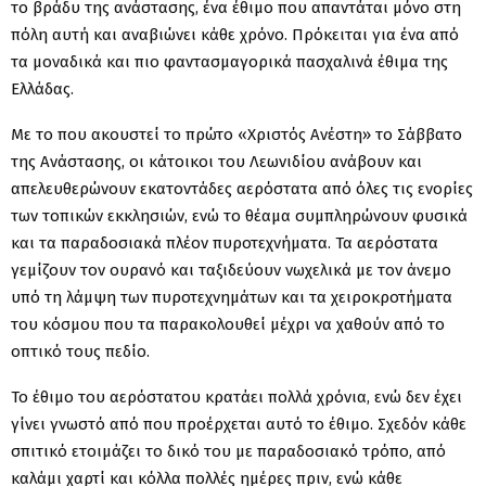
το βράδυ της ανάστασης, ένα έθιμο που απαντάται μόνο στη
πόλη αυτή και αναβιώνει κάθε χρόνο. Πρόκειται για ένα από
τα μοναδικά και πιο φαντασμαγορικά πασχαλινά έθιμα της
Ελλάδας.
Με το που ακουστεί το πρώτο «Χριστός Ανέστη» το Σάββατο
της Ανάστασης, οι κάτοικοι του Λεωνιδίου ανάβουν και
απελευθερώνουν εκατοντάδες αερόστατα από όλες τις ενορίες
των τοπικών εκκλησιών, ενώ το θέαμα συμπληρώνουν φυσικά
και τα παραδοσιακά πλέον πυροτεχνήματα. Τα αερόστατα
γεμίζουν τον ουρανό και ταξιδεύουν νωχελικά με τον άνεμο
υπό τη λάμψη των πυροτεχνημάτων και τα χειροκροτήματα
του κόσμου που τα παρακολουθεί μέχρι να χαθούν από το
οπτικό τους πεδίο.
Το έθιμο του αερόστατου κρατάει πολλά χρόνια, ενώ δεν έχει
γίνει γνωστό από που προέρχεται αυτό το έθιμο. Σχεδόν κάθε
σπιτικό ετοιμάζει το δικό του με παραδοσιακό τρόπο, από
καλάμι χαρτί και κόλλα πολλές ημέρες πριν, ενώ κάθε