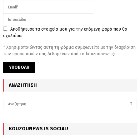
Αποθήκευσε τα στοιχεία μου για την επόμενη φορά που θα
σχολιάσω
* Χρησιμοποιώντας αυτή τη φόρμα συμφωνείτε με την διαχείριση
των προσωπικών σας δεδομένων από το kouzounews.gr
ΑΝΑΖΉΤΗΣΗ
S
e
a
S
r
c
KOUZOUNEWS IS SOCIAL!
E
h