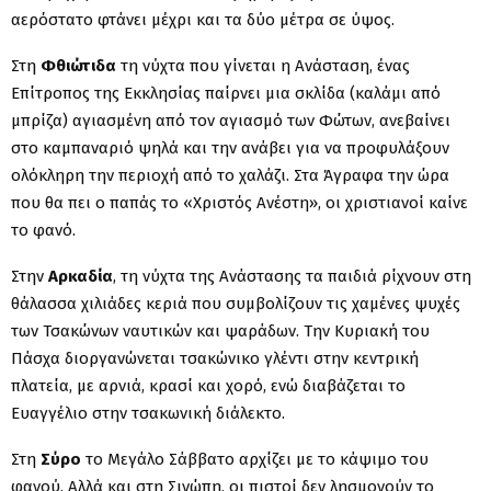
αερόστατο φτάνει μέχρι και τα δύο μέτρα σε ύψος.
Στη
Φθιώτιδα
τη νύχτα που γίνεται η Ανάσταση, ένας
Επίτροπος της Εκκλησίας παίρνει μια σκλίδα (καλάμι από
μπρίζα) αγιασμένη από τον αγιασμό των Φώτων, ανεβαίνει
στο καμπαναριό ψηλά και την ανάβει για να προφυλάξουν
ολόκληρη την περιοχή από το χαλάζι. Στα Άγραφα την ώρα
που θα πει ο παπάς το «Χριστός Ανέστη», οι χριστιανοί καίνε
το φανό.
Στην
Αρκαδία
, τη νύχτα της Ανάστασης τα παιδιά ρίχνουν στη
θάλασσα χιλιάδες κεριά που συμβολίζουν τις χαμένες ψυχές
των Τσακώνων ναυτικών και ψαράδων. Την Κυριακή του
Πάσχα διοργανώνεται τσακώνικο γλέντι στην κεντρική
πλατεία, με αρνιά, κρασί και χορό, ενώ διαβάζεται το
Ευαγγέλιο στην τσακωνική διάλεκτο.
Στη
Σύρο
το Μεγάλο Σάββατο αρχίζει με το κάψιμο του
φανού. Αλλά και στη Σινώπη, οι πιστοί δεν λησμονούν το