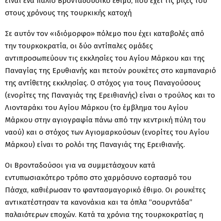
είναι ένα παλιό Βρονταδούσικο έθιμο, που έχει τις ρίζες του
στους χρόνους της τουρκικής κατοχή
Σε αυτόν τον «ιδιόμορφο» πόλεμο που έχει καταβολές από
την τουρκοκρατία, οι δύο αντίπαλες ομάδες
αντιπροσωπεύουν τις εκκλησίες του Αγίου Μάρκου και της
Παναγίας της Ερυθιανής και πετούν ρουκέτες στο καμπαναριό
της αντίθετης εκκλησίας. Ο στόχος για τους Παναγούσους
(ενορίτες της Παναγιάς της Ερειθιανής) είναι ο τρούλος και το
Λιονταράκι του Αγίου Μάρκου (το έμβλημα του Αγίου
Μάρκου στην αγιογραφία πάνω από την κεντρική πύλη του
ναού) και ο στόχος των Αγιομαρκούσων (ενορίτες του Αγίου
Μάρκου) είναι το ρολόι της Παναγιάς της Ερειθιανής.
Οι Βρονταδούσοι για να συμμετάσχουν κατά
εντυπωσιακότερο τρόπο στο χαρμόσυνο εορτασμό του
Πάσχα, καθιέρωσαν το φαντασμαγορικό έθιμο. Οι ρουκέτες
αντικατέστησαν τα κανονάκια και τα όπλα “σουρντάδα”
παλαιότερων εποχών. Κατά τα χρόνια της τουρκοκρατίας η