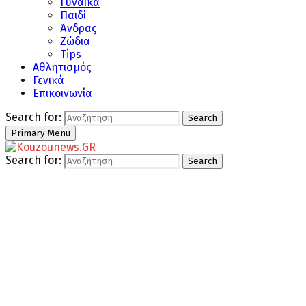
Γυναίκα
Παιδί
Άνδρας
Ζώδια
Tips
Αθλητισμός
Γενικά
Επικοινωνία
Search for:
Search
Primary Menu
Search for:
Search