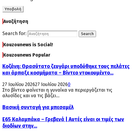
Αναζήτηση
Search for:
Search
Kouzounews is Social!
Kouzounews Popular
Κοζάνη: Θρασύτατο ζευγάρι υποδύθηκε τους πελάτες
και άρπαξε κοσμήματα – Βίντεο ντοκουμέντο...
27 Ιουλίου 2026
27 Ιουλίου 2026
0
Στο βίντεο φαίνεται η γυναίκα να περιεργάζεται τις
αλυσίδες και να τις βάζει...
Βασική συνταγή για μπεσαμέλ
Ε65 Καλαμπάκα – Γρεβενά | Αυτές είναι οι τιμές των
διοδίων στην...