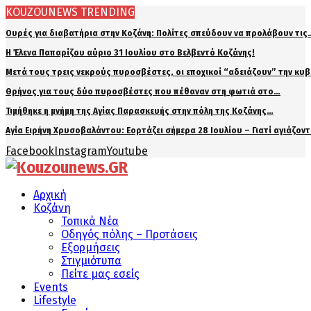
KOUZOUNEWS TRENDING
Ουρές για διαβατήρια στην Κοζάνη: Πολίτες σπεύδουν να προλάβουν τις
Η Έλενα Παπαρίζου αύριο 31 Ιουλίου στο Βελβεντό Κοζάνης!
Μετά τους τρεις νεκρούς πυροσβέστες, οι εποχικοί “αδειάζουν” την κυ
Θρήνος για τους δύο πυροσβέστες που πέθαναν στη φωτιά στο…
Τιμήθηκε η μνήμη της Αγίας Παρασκευής στην πόλη της Κοζάνης…
Αγία Ειρήνη Χρυσοβαλάντου: Εορτάζει σήμερα 28 Ιουλίου – Γιατί αγιάζον
Facebook
Instagram
Youtube
Αρχική
Κοζάνη
Τοπικά Νέα
Οδηγός πόλης – Προτάσεις
Εξορμήσεις
Στιγμιότυπα
Πείτε μας εσείς
Events
Lifestyle