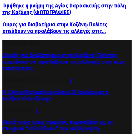
Τιμήθηκε η μνήμη της Αγίας Παρασκευής στην πόλη
της Κοζάνης (ΦΩΤΟΓΡΑΦΙΕΣ)
Ουρές για διαβατήρια στην Κοζάνη: Πολίτες
σπεύδουν να προλάβουν τις αλλαγές στις...
Τελευταία Νέα
Ουρές για διαβατήρια στην Κοζάνη: Πολίτες
σπεύδουν να προλάβουν τις αλλαγές στις νέες
ταυτότητες
30 Ιουλίου 2026
30 Ιουλίου 2026
0
Η Έλενα Παπαρίζου αύριο 31 Ιουλίου στο
Βελβεντό Κοζάνης!
30 Ιουλίου 2026
0
Μετά τους τρεις νεκρούς πυροσβέστες, οι
εποχικοί “αδειάζουν” την κυβέρνηση