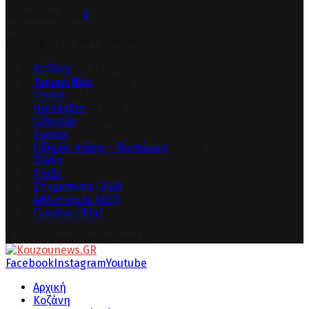
30 Ιουλίου 2026
0
Δημοφιλείς κατηγορίες
Κοζάνη
(14.064)
Τοπικά Νέα
(12.355)
Γενικά
(8.992)
Highlights
(8.674)
Lifestyle
(3.954)
Events
(1.632)
Οδηγός πόλης – Προτάσεις
(1.461)
Ζώδια
(1.312)
Παιδί
(1.130)
Στιγμιότυπα
(858)
Αθλητισμός
(833)
Γυναίκα
(804)
© 2023 - www.kouzounews.gr
Facebook
Instagram
Youtube
Αρχική
Κοζάνη