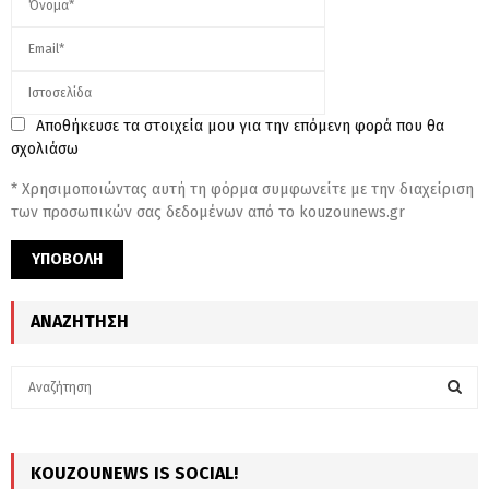
Αποθήκευσε τα στοιχεία μου για την επόμενη φορά που θα
σχολιάσω
* Χρησιμοποιώντας αυτή τη φόρμα συμφωνείτε με την διαχείριση
των προσωπικών σας δεδομένων από το kouzounews.gr
ΑΝΑΖΉΤΗΣΗ
S
e
a
S
r
c
KOUZOUNEWS IS SOCIAL!
E