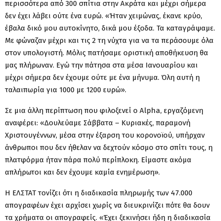
περισσότερα από 300 σπίτια στην Ακράτα και μέχρι σήμερα
δεν έχει λάβει ούτε ένα ευρώ. «Ήταν χειμώνας, έκανε κρύο,
έβαλα δικό μου αυτοκίνητο, δικά μου έξοδα. Τα καταγράψαμε.
Με φώναζαν μέχρι και τις 2 τη νύχτα για να τα περάσουμε όλα
στον υπολογιστή. Μόλις πατήσαμε οριστική αποθήκευση θα
μας πλήρωναν. Εγώ την πάτησα στα μέσα Ιανουαρίου και
μέχρι σήμερα δεν έχουμε ούτε με ένα μήνυμα. Όλη αυτή η
ταλαιπωρία για 1000 με 1200 ευρώ».
Σε μια άλλη περίπτωση που φιλοξενεί ο Alpha, εργαζόμενη
αναφέρει: «Δουλεύαμε Σάββατα – Κυριακές, παραμονή
Χριστουγέννων, μέσα στην έξαρση του κορονοϊού, υπήρχαν
άνθρωποι που δεν ήθελαν να δεχτούν κόσμο στο σπίτι τους, η
πλατφόρμα ήταν πάρα πολύ περίπλοκη. Είμαστε ακόμα
απλήρωτοι και δεν έχουμε καμία ενημέρωση».
Η ΕΛΣΤΑΤ τονίζει ότι η διαδικασία πληρωμής των 47.000
απογραφέων έχει αρχίσει χωρίς να διευκρινίζει πότε θα δουν
τα χρήματα οι απογραφείς. «Έχει ξεκινήσει ήδη η διαδικασία