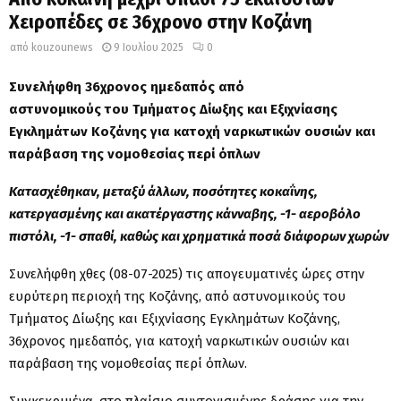
Χειροπέδες σε 36χρονο στην Κοζάνη
από
kouzounews
9 Ιουλίου 2025
0
Συνελήφθη 36χρονος ημεδαπός από
αστυνομικούς του Τμήματος Δίωξης και Εξιχνίασης
Εγκλημάτων Κοζάνης για κατοχή ναρκωτικών ουσιών
και
παράβαση της νομοθεσίας περί όπλων
Κατασχέθηκαν, μεταξύ άλλων, ποσότητες κοκαΐνης,
κατεργασμένης και ακατέργαστης κάνναβης, -1- αεροβόλο
πιστόλι, -1- σπαθί, καθώς και χρηματικά ποσά διάφορων χωρών
Συνελήφθη χθες (08-07-2025) τις απογευματινές ώρες στην
ευρύτερη περιοχή της Κοζάνης, από αστυνομικούς του
Τμήματος Δίωξης και Εξιχνίασης Εγκλημάτων Κοζάνης,
36χρονος ημεδαπός, για κατοχή ναρκωτικών ουσιών και
παράβαση της νομοθεσίας περί όπλων.
Συγκεκριμένα, στο πλαίσιο συντονισμένης δράσης για την