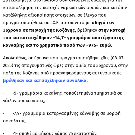
καταπολέμηση της κατοχής ναρκωτικών ουσιών και κατόπιν
κατάλληλης αξιοποίησης στοιχείων, σε έλεγχο που
πραγματοποιήθηκε σε Ι.Χ.Ε. αυτοκίνητο με
οδηγό τον
36χρονο σε περιοχή της Κοζάνης,
βρέθηκαν
στην κατοχή
του και κατασχέθηκαν -14,7- γραμμάρια ακατέργαστης
κάνναβης και το χρηματικό ποσό των -975- ευρώ.
Ακολούθως, σε έρευνα που πραγματοποιήθηκε χθες (08-07-
2025) τις απογευματινές ώρες στην οικία του 36χρονου, στην
πόλη της Κοζάνης από προαναφερόμενους αστυνομικούς,
βρέθηκαν και κατασχέθηκαν συνολικά:
· -5- γραμμάρια κοκαΐνης, τοποθετημένα τμηματικά σε
νάιλον συσκευασίες,
· -7,9- γραμμάρια κατεργασμένης κάνναβης σε μορφή
σοκολάτας,
· -1- σπαθί με μήκους λάμας 75 εκατοστών,