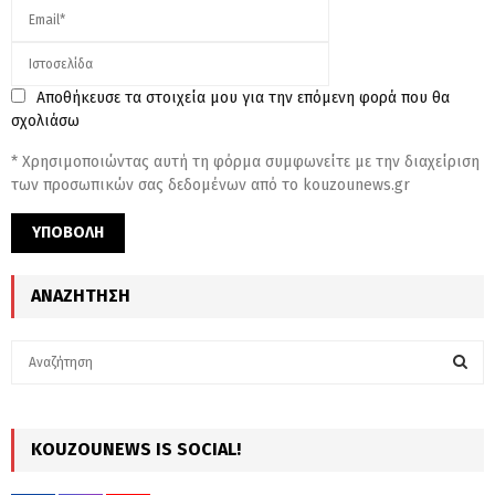
Αποθήκευσε τα στοιχεία μου για την επόμενη φορά που θα
σχολιάσω
* Χρησιμοποιώντας αυτή τη φόρμα συμφωνείτε με την διαχείριση
των προσωπικών σας δεδομένων από το kouzounews.gr
ΑΝΑΖΉΤΗΣΗ
S
e
a
S
r
c
KOUZOUNEWS IS SOCIAL!
E
h
f
A