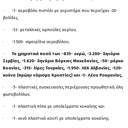
· -1- αεροβόλο πιστόλι με γεμιστήρα που περιείχαν -20-
βολίδες,
· -13- μεταλλικές αμπούλες αερίου,
· -1.500- σφαιρίδια αεροβόλου,
·
Τα χρηματικά ποσά των -835- ευρώ, -3.200- δηνάρια
Σερβίας, -1.620- δηνάρια Βόρειας Μακεδονίας, -50- μάρκα
Βοσνίας, -315- λίρες Τουρκίας, -1.950- ΛΕΚ Αλβανίας, -120-
κούνα (πρώην νόμισμα Κροατίας) και -1- Λέου Ρουμανίας,
· -5- πλαστικές συσκευασίες περιέχουσες προωθητική ύλη
φωτοβολίδων,
· -1- πλαστική πίπα με υπολείμματα κοκαΐνης και
· -1- κενό πλαστικό κουτί με υπολείμματα κοκαΐνης.