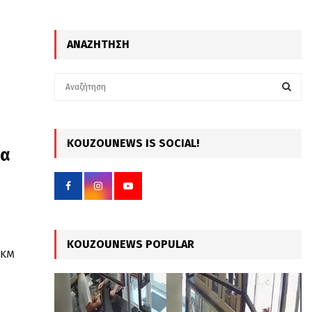
ΑΝΑΖΉΤΗΣΗ
S
e
a
S
r
c
KOUZOUNEWS IS SOCIAL!
E
δα
h
f
A
o
r
R
:
C
KOUZOUNEWS POPULAR
 KM
H