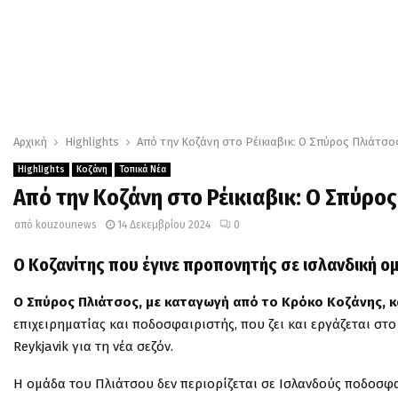
Αρχική
Highlights
Από την Κοζάνη στο Ρέικιαβικ: Ο Σπύρος Πλιάτσ
Highlights
Κοζάνη
Τοπικά Νέα
Από την Κοζάνη στο Ρέικιαβικ: Ο Σπύρο
από
kouzounews
14 Δεκεμβρίου 2024
0
Ο Κοζανίτης που έγινε προπονητής σε ισλανδική ο
Ο Σπύρος Πλιάτσος, με καταγωγή από το Κρόκο Κοζάνης, κά
επιχειρηματίας και ποδοσφαιριστής, που ζει και εργάζεται στ
Reykjavik για τη νέα σεζόν.
Η ομάδα του Πλιάτσου δεν περιορίζεται σε Ισλανδούς ποδοσφα