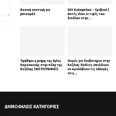
Βασική συνταγή για
Ε65 Καλαμπάκα – Γρεβενά |
μπεσαμέλ
Αυτές είναι οι τιμές των
διοδίων στην...
Τιμήθηκε η μνήμη της Αγίας
Ουρές για διαβατήρια στην
Παρασκευής στην πόλη της
Κοζάνη: Πολίτες σπεύδουν
Κοζάνης (ΦΩΤΟΓΡΑΦΙΕΣ)
να προλάβουν τις αλλαγές
στις...
ΔΗΜΟΦΙΛΕΊΣ ΚΑΤΗΓΟΡΊΕΣ