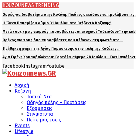
KOUZOUNEWS TRENDING
Ουρές για διαβατήρια στην Κοζάνη: Πολίτες σπεύδουν να προλάβουν τις
Η Έλενα Παπαρίζου αύριο 31 Ιουλίου στο Βελβεντό Κοζάνης!
Μετά τους τρεις νεκρούς πυροσβέστες, οι εποχικοί “αδειάζουν” την κυ
Θρήνος για τους δύο πυροσβέστες που πέθαναν στη φωτιά στο…
Τιμήθηκε η μνήμη της Αγίας Παρασκευής στην πόλη της Κοζάνης…
Αγία Ειρήνη Χρυσοβαλάντου: Εορτάζει σήμερα 28 Ιουλίου – Γιατί αγιάζον
Facebook
Instagram
Youtube
Αρχική
Κοζάνη
Τοπικά Νέα
Οδηγός πόλης – Προτάσεις
Εξορμήσεις
Στιγμιότυπα
Πείτε μας εσείς
Events
Lifestyle