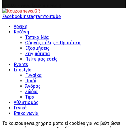
© 2023 - www.kouzounews.gr
Facebook
Instagram
Youtube
Αρχική
Κοζάνη
Τοπικά Νέα
Οδηγός πόλης – Προτάσεις
Εξορμήσεις
Στιγμιότυπα
Πείτε μας εσείς
Events
Lifestyle
Γυναίκα
Παιδί
Άνδρας
Ζώδια
Tips
Αθλητισμός
Γενικά
Επικοινωνία
Το kouzounews.gr χρησιμοποιεί cookies για να βελτιώσει