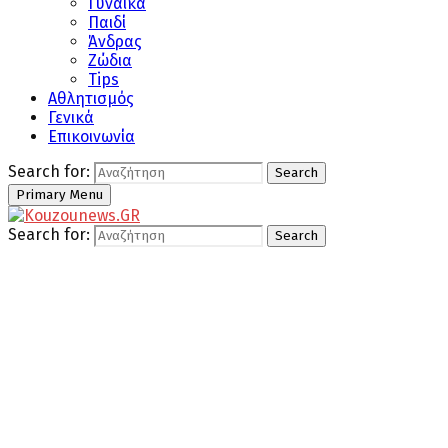
Γυναίκα
Παιδί
Άνδρας
Ζώδια
Tips
Αθλητισμός
Γενικά
Επικοινωνία
Search for:
Search
Primary Menu
Search for:
Search