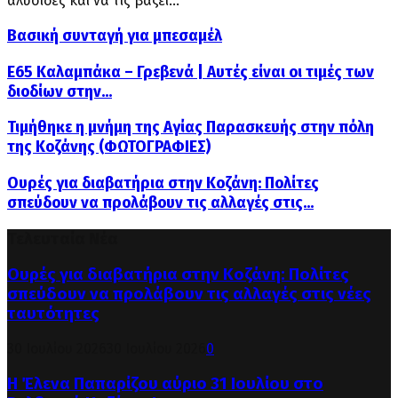
αλυσίδες και να τις βάζει...
Βασική συνταγή για μπεσαμέλ
Ε65 Καλαμπάκα – Γρεβενά | Αυτές είναι οι τιμές των
διοδίων στην...
Τιμήθηκε η μνήμη της Αγίας Παρασκευής στην πόλη
της Κοζάνης (ΦΩΤΟΓΡΑΦΙΕΣ)
Ουρές για διαβατήρια στην Κοζάνη: Πολίτες
σπεύδουν να προλάβουν τις αλλαγές στις...
Τελευταία Νέα
Ουρές για διαβατήρια στην Κοζάνη: Πολίτες
σπεύδουν να προλάβουν τις αλλαγές στις νέες
ταυτότητες
30 Ιουλίου 2026
30 Ιουλίου 2026
0
Η Έλενα Παπαρίζου αύριο 31 Ιουλίου στο