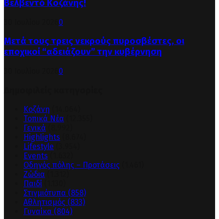
Βελβεντό Κοζάνης!
30 Ιουλίου 2026
0
Μετά τους τρεις νεκρούς πυροσβέστες, οι
εποχικοί “αδειάζουν” την κυβέρνηση
30 Ιουλίου 2026
0
Δημοφιλείς κατηγορίες
Κοζάνη
(14.064)
Τοπικά Νέα
(12.355)
Γενικά
(8.992)
Highlights
(8.674)
Lifestyle
(3.954)
Events
(1.632)
Οδηγός πόλης – Προτάσεις
(1.461)
Ζώδια
(1.312)
Παιδί
(1.130)
Στιγμιότυπα
(858)
Αθλητισμός
(833)
Γυναίκα
(804)