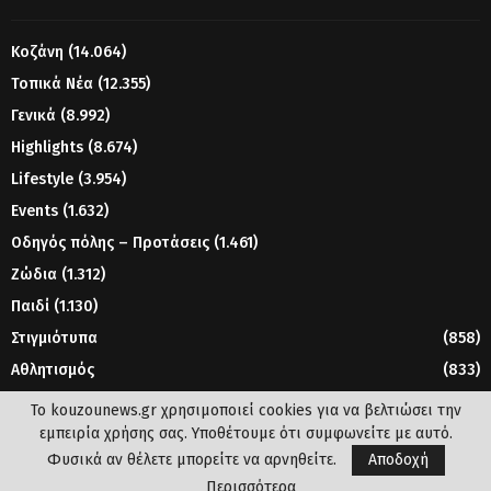
Κοζάνη
(14.064)
Τοπικά Νέα
(12.355)
Γενικά
(8.992)
Highlights
(8.674)
Lifestyle
(3.954)
Events
(1.632)
Οδηγός πόλης – Προτάσεις
(1.461)
Ζώδια
(1.312)
Παιδί
(1.130)
Στιγμιότυπα
(858)
Αθλητισμός
(833)
Γυναίκα
(804)
Το kouzounews.gr χρησιμοποιεί cookies για να βελτιώσει την
εμπειρία χρήσης σας. Υποθέτουμε ότι συμφωνείτε με αυτό.
Φυσικά αν θέλετε μπορείτε να αρνηθείτε.
Αποδοχή
© 2023 - www.kouzounews.gr
Περισσότερα