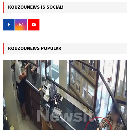
c
KOUZOUNEWS IS SOCIAL!
E
h
f
A
o
r
R
:
C
KOUZOUNEWS POPULAR
H