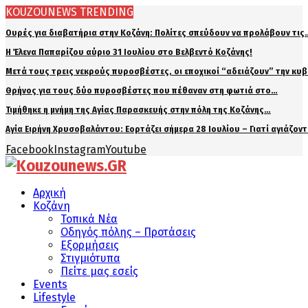
KOUZOUNEWS TRENDING
Ουρές για διαβατήρια στην Κοζάνη: Πολίτες σπεύδουν να προλάβουν τις
Η Έλενα Παπαρίζου αύριο 31 Ιουλίου στο Βελβεντό Κοζάνης!
Μετά τους τρεις νεκρούς πυροσβέστες, οι εποχικοί “αδειάζουν” την κυ
Θρήνος για τους δύο πυροσβέστες που πέθαναν στη φωτιά στο…
Τιμήθηκε η μνήμη της Αγίας Παρασκευής στην πόλη της Κοζάνης…
Αγία Ειρήνη Χρυσοβαλάντου: Εορτάζει σήμερα 28 Ιουλίου – Γιατί αγιάζον
Facebook
Instagram
Youtube
Αρχική
Κοζάνη
Τοπικά Νέα
Οδηγός πόλης – Προτάσεις
Εξορμήσεις
Στιγμιότυπα
Πείτε μας εσείς
Events
Lifestyle