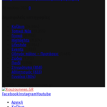
30 Ιουλίου 2026
0
Δημοφιλείς κατηγορίες
Κοζάνη
(14.064)
Τοπικά Νέα
(12.355)
Γενικά
(8.992)
Highlights
(8.674)
Lifestyle
(3.954)
Events
(1.632)
Οδηγός πόλης – Προτάσεις
(1.461)
Ζώδια
(1.312)
Παιδί
(1.130)
Στιγμιότυπα
(858)
Αθλητισμός
(833)
Γυναίκα
(804)
© 2023 - www.kouzounews.gr
Facebook
Instagram
Youtube
Αρχική
Κοζάνη