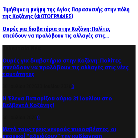
Τιμήθηκε η μνήμη της Αγίας Παρασκευής στην πόλη
της Κοζάνης (ΦΩΤΟΓΡΑΦΙΕΣ)
Ουρές για διαβατήρια στην Κοζάνη: Πολίτες
σπεύδουν να προλάβουν τις αλλαγές στις...
Τελευταία Νέα
Ουρές για διαβατήρια στην Κοζάνη: Πολίτες
σπεύδουν να προλάβουν τις αλλαγές στις νέες
ταυτότητες
30 Ιουλίου 2026
30 Ιουλίου 2026
0
Η Έλενα Παπαρίζου αύριο 31 Ιουλίου στο
Βελβεντό Κοζάνης!
30 Ιουλίου 2026
0
Μετά τους τρεις νεκρούς πυροσβέστες, οι
εποχικοί “αδειάζουν” την κυβέρνηση