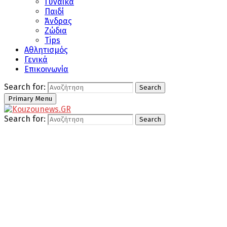
Γυναίκα
Παιδί
Άνδρας
Ζώδια
Tips
Αθλητισμός
Γενικά
Επικοινωνία
Search for:
Search
Primary Menu
Search for:
Search