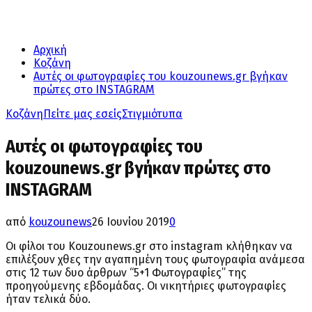
Αρχική
Κοζάνη
Αυτές οι φωτογραφίες του kouzounews.gr βγήκαν
πρώτες στο INSTAGRAM
Κοζάνη
Πείτε μας εσείς
Στιγμιότυπα
Αυτές οι φωτογραφίες του
kouzounews.gr βγήκαν πρώτες στο
INSTAGRAM
από
kouzounews
26 Ιουνίου 2019
0
Οι φίλοι του Kouzounews.gr στο instagram κλήθηκαν να
επιλέξουν χθες την αγαπημένη τους φωτογραφία ανάμεσα
στις 12 των δυο άρθρων “5+1 Φωτογραφίες” της
προηγούμενης εβδομάδας. Οι νικητήριες φωτογραφίες
ήταν τελικά δύο.