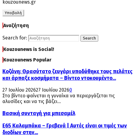
kouzounews.gr
Αναζήτηση
Search for:
Search
Kouzounews is Social!
Kouzounews Popular
Κοζάνη: Θρασύτατο ζευγάρι υποδύθηκε τους πελάτες
και άρπαξε κοσμήματα – Βίντεο ντοκουμέντο...
27 Ιουλίου 2026
27 Ιουλίου 2026
0
Στο βίντεο φαίνεται η γυναίκα να περιεργάζεται τις
αλυσίδες και να τις βάζει...
Βασική συνταγή για μπεσαμέλ
Ε65 Καλαμπάκα – Γρεβενά | Αυτές είναι οι τιμές των
διοδίων στην...