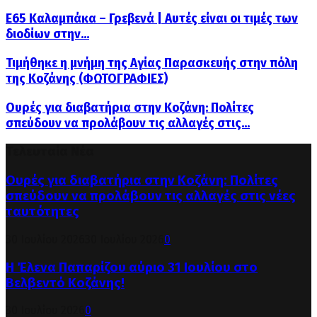
Ε65 Καλαμπάκα – Γρεβενά | Αυτές είναι οι τιμές των
διοδίων στην...
Τιμήθηκε η μνήμη της Αγίας Παρασκευής στην πόλη
της Κοζάνης (ΦΩΤΟΓΡΑΦΙΕΣ)
Ουρές για διαβατήρια στην Κοζάνη: Πολίτες
σπεύδουν να προλάβουν τις αλλαγές στις...
Τελευταία Νέα
Ουρές για διαβατήρια στην Κοζάνη: Πολίτες
σπεύδουν να προλάβουν τις αλλαγές στις νέες
ταυτότητες
30 Ιουλίου 2026
30 Ιουλίου 2026
0
Η Έλενα Παπαρίζου αύριο 31 Ιουλίου στο
Βελβεντό Κοζάνης!
30 Ιουλίου 2026
0