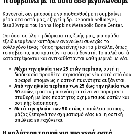
Τι συμβαίνει με τα οστά όσο μεγαλώνουμε
Κανονικά, δεν μπορούμε να αισθανθούμε τι συμβαίνει
μέσα στα οστά μας, εξηγεί η δρ. Deborah Sellmeyer,
διευθύντρια του Johns Hopkins Metabolic Bone Center.
Ωστόσο, σε όλη τη διάρκεια της ζωής μας, μια ομάδα
εξειδικευμένων κυττάρων ανανεώνει συνεχώς το
κολλαγόνο (ένας τύπος πρωτεΐνης) και τα μέταλλα, όπως
το ασβέστιο, που κρατούν τα οστά δυνατά. Το παλιά οστά
καταστρέφονται και αντικαθίστανται καθημερινά με νέα.
Μέχρι την ηλικία των 25 ετών περίπου
, αυτή η
διαδικασία προσθέτει περισσότερα νέα οστά από όσα
αφαιρεί, επομένως η οστική πυκνότητα αυξάνεται.
Από την ηλικία περίπου των 25 έως την ηλικία των
50 ετών
, η οστική πυκνότητα τείνει να παραμένει
σταθερή με ίσες ποσότητες σχηματισμού οστών και
οστικής διάσπασης.
Μετά την ηλικία των 50 ετών
, η απώλεια οστικής
μάζας ξεπερνά τον σχηματισμό νέας και η οστική
απώλεια επιταχύνεται.
Η καλύτερη τροφή για πιο γερά οστά