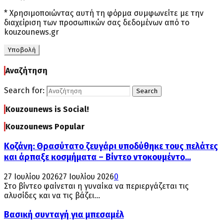
* Χρησιμοποιώντας αυτή τη φόρμα συμφωνείτε με την
διαχείριση των προσωπικών σας δεδομένων από το
kouzounews.gr
Αναζήτηση
Search for:
Search
Kouzounews is Social!
Kouzounews Popular
Κοζάνη: Θρασύτατο ζευγάρι υποδύθηκε τους πελάτες
και άρπαξε κοσμήματα – Βίντεο ντοκουμέντο...
27 Ιουλίου 2026
27 Ιουλίου 2026
0
Στο βίντεο φαίνεται η γυναίκα να περιεργάζεται τις
αλυσίδες και να τις βάζει...
Βασική συνταγή για μπεσαμέλ