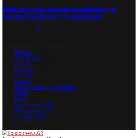
Μετά τους τρεις νεκρούς πυροσβέστες, οι
εποχικοί “αδειάζουν” την κυβέρνηση
30 Ιουλίου 2026
0
Δημοφιλείς κατηγορίες
Κοζάνη
(14.064)
Τοπικά Νέα
(12.355)
Γενικά
(8.992)
Highlights
(8.674)
Lifestyle
(3.954)
Events
(1.632)
Οδηγός πόλης – Προτάσεις
(1.461)
Ζώδια
(1.312)
Παιδί
(1.130)
Στιγμιότυπα
(858)
Αθλητισμός
(833)
Γυναίκα
(804)
© 2023 - www.kouzounews.gr