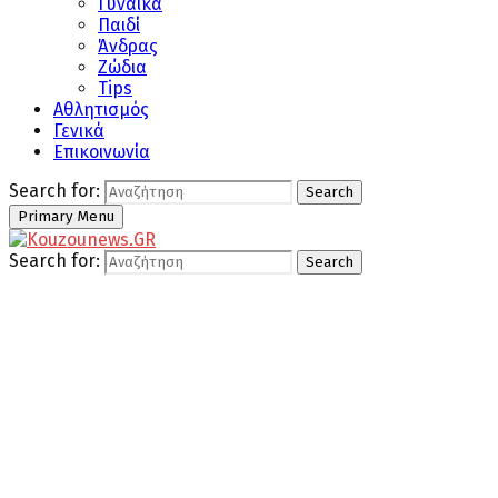
Γυναίκα
Παιδί
Άνδρας
Ζώδια
Tips
Αθλητισμός
Γενικά
Επικοινωνία
Search for:
Search
Primary Menu
Search for:
Search