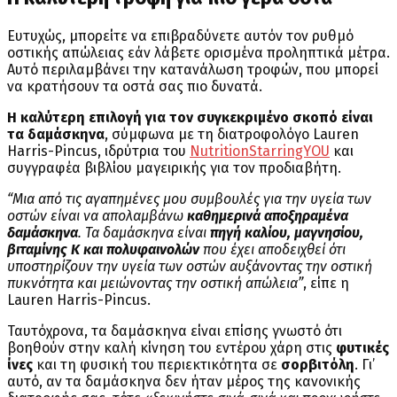
Ευτυχώς, μπορείτε να επιβραδύνετε αυτόν τον ρυθμό
οστικής απώλειας εάν λάβετε ορισμένα προληπτικά μέτρα.
Αυτό περιλαμβάνει την κατανάλωση τροφών, που μπορεί
να κρατήσουν τα οστά σας πιο δυνατά.
Η καλύτερη επιλογή για τον συγκεκριμένο σκοπό είναι
τα δαμάσκηνα
, σύμφωνα με τη διατροφολόγο Lauren
Harris-Pincus, ιδρύτρια του
NutritionStarringYOU
και
συγγραφέα βιβλίου μαγειρικής για τον προδιαβήτη.
“Μια από τις αγαπημένες μου συμβουλές για την υγεία των
οστών είναι να απολαμβάνω
καθημερινά αποξηραμένα
δαμάσκηνα
. Τα δαμάσκηνα είναι
πηγή καλίου, μαγνησίου,
βιταμίνης Κ και πολυφαινολών
που έχει αποδειχθεί ότι
υποστηρίζουν την υγεία των οστών αυξάνοντας την οστική
πυκνότητα και μειώνοντας την οστική απώλεια”
, είπε η
Lauren Harris-Pincus.
Ταυτόχρονα, τα δαμάσκηνα είναι επίσης γνωστό ότι
βοηθούν στην καλή κίνηση του εντέρου χάρη στις
φυτικές
ίνες
και τη φυσική του περιεκτικότητα σε
σορβιτόλη
. Γι’
αυτό, αν τα δαμάσκηνα δεν ήταν μέρος της κανονικής