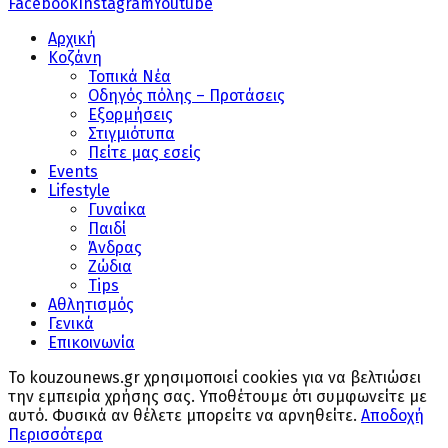
Facebook
Instagram
Youtube
Αρχική
Κοζάνη
Τοπικά Νέα
Οδηγός πόλης – Προτάσεις
Εξορμήσεις
Στιγμιότυπα
Πείτε μας εσείς
Events
Lifestyle
Γυναίκα
Παιδί
Άνδρας
Ζώδια
Tips
Αθλητισμός
Γενικά
Επικοινωνία
Το kouzounews.gr χρησιμοποιεί cookies για να βελτιώσει
την εμπειρία χρήσης σας. Υποθέτουμε ότι συμφωνείτε με
αυτό. Φυσικά αν θέλετε μπορείτε να αρνηθείτε.
Αποδοχή
Περισσότερα