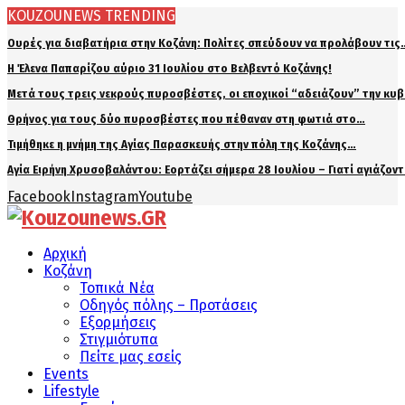
KOUZOUNEWS TRENDING
Ουρές για διαβατήρια στην Κοζάνη: Πολίτες σπεύδουν να προλάβουν τις
Η Έλενα Παπαρίζου αύριο 31 Ιουλίου στο Βελβεντό Κοζάνης!
Μετά τους τρεις νεκρούς πυροσβέστες, οι εποχικοί “αδειάζουν” την κυ
Θρήνος για τους δύο πυροσβέστες που πέθαναν στη φωτιά στο…
Τιμήθηκε η μνήμη της Αγίας Παρασκευής στην πόλη της Κοζάνης…
Αγία Ειρήνη Χρυσοβαλάντου: Εορτάζει σήμερα 28 Ιουλίου – Γιατί αγιάζον
Facebook
Instagram
Youtube
Αρχική
Κοζάνη
Τοπικά Νέα
Οδηγός πόλης – Προτάσεις
Εξορμήσεις
Στιγμιότυπα
Πείτε μας εσείς
Events
Lifestyle