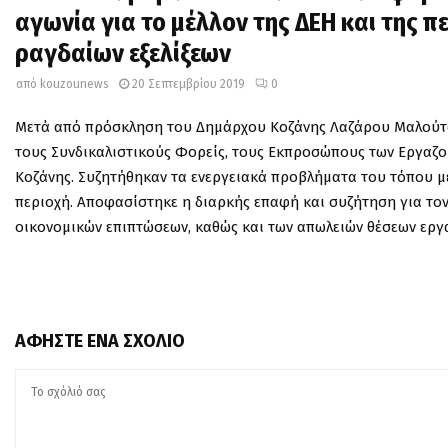
αγωνία για το μέλλον της ΔΕΗ και της 
ραγδαίων εξελίξεων
από
kouzounews
20 Σεπτεμβρίου 2019
0
Μετά
α
π
ό
π
ρόσκληση
του
Δημάρχου
Κοζάνης
Λαζάρου
Μαλούτ
τους
Συνδικαλιστικούς
Φορείς
,
τους
Εκ
π
ροσώ
π
ους
των
Εργαζο
Κοζάνης
.
Συζητήθηκαν
τα
ενεργειακά
π
ροβλήματα
του
τό
π
ου
μ
π
εριοχή
.
Α
π
οφασίστηκε
η
διαρκής
ε
π
αφή
και
συζήτηση
για
το
οικονομικών
ε
π
ι
π
τώσεων
,
καθώς
και
των
α
π
ωλειών
θέσεων
εργ
ΑΦΉΣΤΕ ΈΝΑ ΣΧΌΛΙΟ