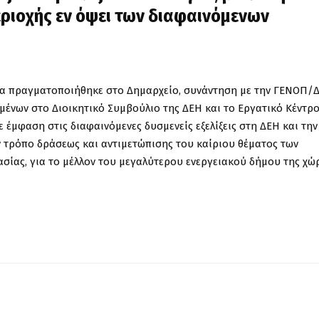
περιοχής εν όψει των διαφαινόμενων
α
π
ραγματο
π
οιήθηκε
στο
Δημαρχείο
,
συνάντηση
με
την
ΓΕΝΟΠ
/
μένων
στο
Διοικητικό
Συμβούλιο
της
ΔΕΗ
και
το
Εργατικό
Κέντρ
ε
έμφαση
στις
διαφαινόμενες
δυσμενείς
εξελίξεις
στη
ΔΕΗ
και
την
ν
τρό
π
ο
δράσεως
και
αντιμετώ
π
ισης
του
καίριου
θέματος
των
ασίας
,
για
το
μέλλον
του
μεγαλύτερου
ενεργειακού
δήμου
της
χώ