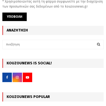
* Χρησιμοποιώντας αυτή τη φόρμα συμφωνείτε με την διαχείριση
των προσωπικών σας δεδομένων από το kouzounews.gr
ΑΝΑΖΉΤΗΣΗ
S
e
a
S
r
c
KOUZOUNEWS IS SOCIAL!
E
h
f
A
o
r
R
:
C
KOUZOUNEWS POPULAR
H