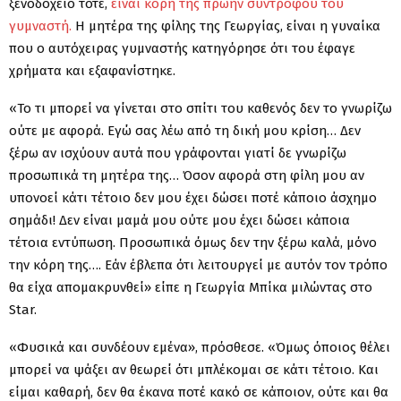
ξενοδοχείο τότε,
είναι κόρη της πρώην συντρόφου του
γυμναστή.
Η μητέρα της φίλης της Γεωργίας, είναι η γυναίκα
που ο αυτόχειρας γυμναστής κατηγόρησε ότι του έφαγε
χρήματα και εξαφανίστηκε.
«Το τι μπορεί να γίνεται στο σπίτι του καθενός δεν το γνωρίζω
ούτε με αφορά. Εγώ σας λέω από τη δική μου κρίση… Δεν
ξέρω αν ισχύουν αυτά που γράφονται γιατί δε γνωρίζω
προσωπικά τη μητέρα της… Όσον αφορά στη φίλη μου αν
υπονοεί κάτι τέτοιο δεν μου έχει δώσει ποτέ κάποιο άσχημο
σημάδι! Δεν είναι μαμά μου ούτε μου έχει δώσει κάποια
τέτοια εντύπωση. Προσωπικά όμως δεν την ξέρω καλά, μόνο
την κόρη της…. Εάν έβλεπα ότι λειτουργεί με αυτόν τον τρόπο
θα είχα απομακρυνθεί» είπε η Γεωργία Μπίκα μιλώντας στο
Star.
«Φυσικά και συνδέουν εμένα», πρόσθεσε. «Όμως όποιος θέλει
μπορεί να ψάξει αν θεωρεί ότι μπλέκομαι σε κάτι τέτοιο. Και
είμαι καθαρή, δεν θα έκανα ποτέ κακό σε κάποιον, ούτε και θα