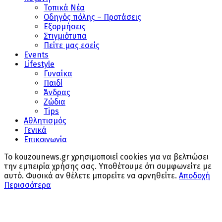
Τοπικά Νέα
Οδηγός πόλης – Προτάσεις
Εξορμήσεις
Στιγμιότυπα
Πείτε μας εσείς
Events
Lifestyle
Γυναίκα
Παιδί
Άνδρας
Ζώδια
Tips
Αθλητισμός
Γενικά
Επικοινωνία
Το kouzounews.gr χρησιμοποιεί cookies για να βελτιώσει
την εμπειρία χρήσης σας. Υποθέτουμε ότι συμφωνείτε με
αυτό. Φυσικά αν θέλετε μπορείτε να αρνηθείτε.
Αποδοχή
Περισσότερα