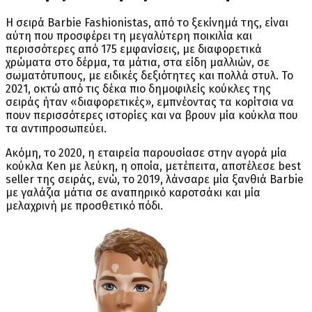
Η σειρά Barbie Fashionistas, από το ξεκίνημά της, είναι
αύτη που προσφέρει τη μεγαλύτερη ποικιλία και
περισσότερες από 175 εμφανίσεις, με διαφορετικά
χρώματα στο δέρμα, τα μάτια, στα είδη μαλλιών, σε
σωματότυπους, με ειδικές δεξιότητες και πολλά στυλ. Το
2021, οκτώ από τις δέκα πιο δημοφιλείς κούκλες της
σειράς ήταν «διαφορετικές», εμπνέοντας τα κορίτσια να
πουν περισσότερες ιστορίες και να βρουν μία κούκλα που
τα αντιπροσωπεύει.
Ακόμη, το 2020, η εταιρεία παρουσίασε στην αγορά μία
κούκλα Ken με λεύκη, η οποία, μετέπειτα, αποτέλεσε best
seller της σειράς, ενώ, το 2019, λάνσαρε μία ξανθιά Barbie
με γαλάζια μάτια σε αναπηρικό καροτσάκι και μία
μελαχρινή με προσθετικό πόδι.