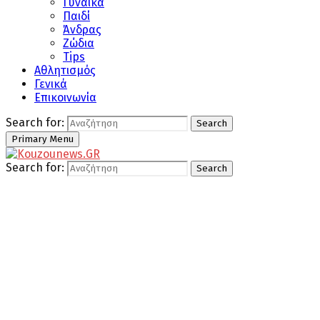
Γυναίκα
Παιδί
Άνδρας
Ζώδια
Tips
Αθλητισμός
Γενικά
Επικοινωνία
Search for:
Search
Primary Menu
Search for:
Search