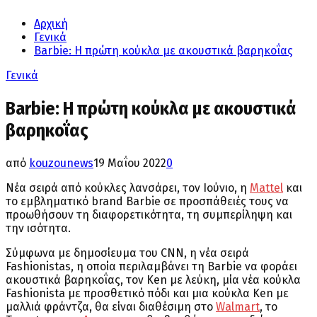
Αρχική
Γενικά
Barbie: H πρώτη κούκλα με ακουστικά βαρηκοΐας
Γενικά
Barbie: H πρώτη κούκλα με ακουστικά
βαρηκοΐας
από
kouzounews
19 Μαΐου 2022
0
Nέα σειρά από κούκλες λανσάρει, τον Ιούνιο, η
Mattel
και
το εμβληματικό brand Barbie σε προσπάθειές τους να
προωθήσουν τη διαφορετικότητα, τη συμπερίληψη και
την ισότητα.
Σύμφωνα με δημοσίευμα του CNN, η νέα σειρά
Fashionistas, η οποία περιλαμβάνει τη Barbie να φοράει
ακουστικά βαρηκοΐας, τον Ken με λεύκη, μία νέα κούκλα
Fashionista με προσθετικό πόδι και μια κούκλα Ken με
μαλλιά φράντζα, θα είναι διαθέσιμη στο
Walmart
, το