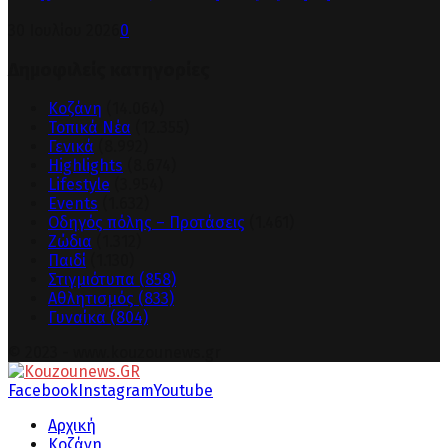
30 Ιουλίου 2026
0
Δημοφιλείς κατηγορίες
Κοζάνη
(14.064)
Τοπικά Νέα
(12.355)
Γενικά
(8.992)
Highlights
(8.674)
Lifestyle
(3.954)
Events
(1.632)
Οδηγός πόλης – Προτάσεις
(1.461)
Ζώδια
(1.312)
Παιδί
(1.130)
Στιγμιότυπα
(858)
Αθλητισμός
(833)
Γυναίκα
(804)
© 2023 - www.kouzounews.gr
Facebook
Instagram
Youtube
Αρχική
Κοζάνη