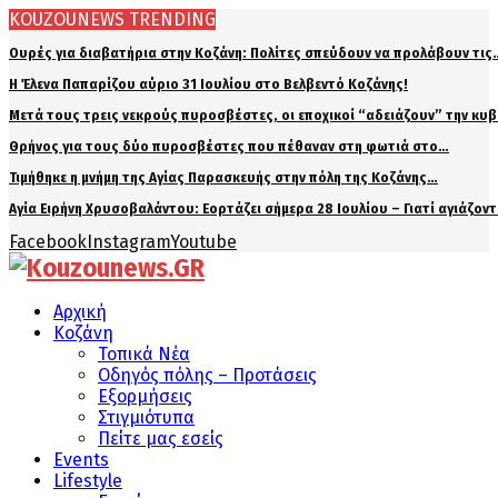
KOUZOUNEWS TRENDING
Ουρές για διαβατήρια στην Κοζάνη: Πολίτες σπεύδουν να προλάβουν τις
Η Έλενα Παπαρίζου αύριο 31 Ιουλίου στο Βελβεντό Κοζάνης!
Μετά τους τρεις νεκρούς πυροσβέστες, οι εποχικοί “αδειάζουν” την κυ
Θρήνος για τους δύο πυροσβέστες που πέθαναν στη φωτιά στο…
Τιμήθηκε η μνήμη της Αγίας Παρασκευής στην πόλη της Κοζάνης…
Αγία Ειρήνη Χρυσοβαλάντου: Εορτάζει σήμερα 28 Ιουλίου – Γιατί αγιάζον
Facebook
Instagram
Youtube
Αρχική
Κοζάνη
Τοπικά Νέα
Οδηγός πόλης – Προτάσεις
Εξορμήσεις
Στιγμιότυπα
Πείτε μας εσείς
Events
Lifestyle