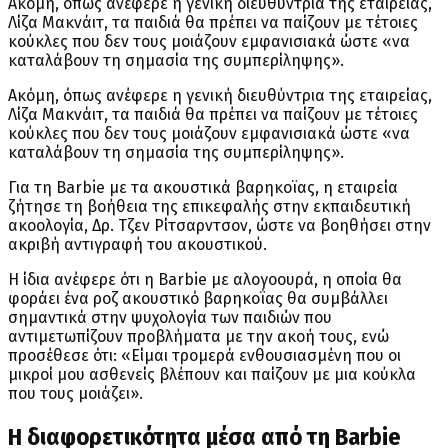
Ακόμη, όπως ανέφερε η γενική διευθύντρια της εταιρείας,
Λίζα Μακνάιτ, τα παιδιά θα πρέπει να παίζουν με τέτοιες
κούκλες που δεν τους μοιάζουν εμφανισιακά ώστε «να
καταλάβουν τη σημασία της συμπερίληψης».
Ακόμη, όπως ανέφερε η γενική διευθύντρια της εταιρείας,
Λίζα Μακνάιτ, τα παιδιά θα πρέπει να παίζουν με τέτοιες
κούκλες που δεν τους μοιάζουν εμφανισιακά ώστε «να
καταλάβουν τη σημασία της συμπερίληψης».
Για τη Barbie με τα ακουστικά βαρηκοϊας, η εταιρεία
ζήτησε τη βοήθεια της επικεφαλής στην εκπαιδευτική
ακοολογία, Δρ. Tζεν Ρίτσαρντσον, ώστε να βοηθήσει στην
ακριβή αντιγραφή του ακουστικού.
Η ίδια ανέφερε ότι η Βarbie με αλογοουρά, η οποία θα
φοράει ένα ροζ ακουστικό βαρηκοΐας θα συμβάλλει
σημαντικά στην ψυχολογία των παιδιών που
αντιμετωπίζουν προβλήματα με την ακοή τους, ενώ
προσέθεσε ότι: «Είμαι τρομερά ενθουσιασμένη που οι
μικροί μου ασθενείς βλέπουν και παίζουν με μια κούκλα
που τους μοιάζει».
Η διαφορετικότητα μέσα από τη Barbie