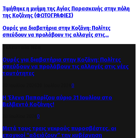
Τιμήθηκε η μνήμη της Αγίας Παρασκευής στην πόλη
της Κοζάνης (ΦΩΤΟΓΡΑΦΙΕΣ)
Ουρές για διαβατήρια στην Κοζάνη: Πολίτες
σπεύδουν να προλάβουν τις αλλαγές στις...
Τελευταία Νέα
Ουρές για διαβατήρια στην Κοζάνη: Πολίτες
σπεύδουν να προλάβουν τις αλλαγές στις νέες
ταυτότητες
30 Ιουλίου 2026
30 Ιουλίου 2026
0
Η Έλενα Παπαρίζου αύριο 31 Ιουλίου στο
Βελβεντό Κοζάνης!
30 Ιουλίου 2026
0
Μετά τους τρεις νεκρούς πυροσβέστες, οι
εποχικοί “αδειάζουν” την κυβέρνηση