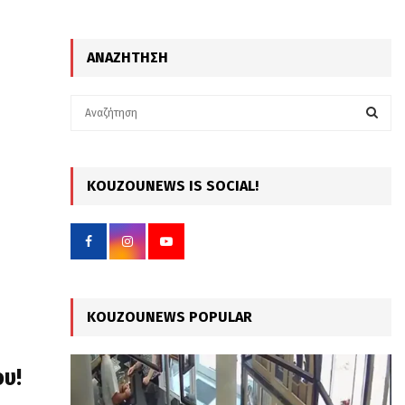
ΑΝΑΖΉΤΗΣΗ
S
e
a
S
r
c
KOUZOUNEWS IS SOCIAL!
E
h
f
A
o
r
R
:
C
KOUZOUNEWS POPULAR
H
ου!