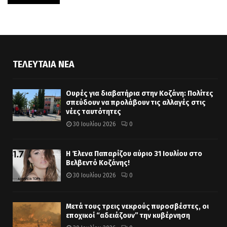
ΤΕΛΕΥΤΑΊΑ ΝΈΑ
Ουρές για διαβατήρια στην Κοζάνη: Πολίτες
σπεύδουν να προλάβουν τις αλλαγές στις
νέες ταυτότητες
30 Ιουλίου 2026
0
Η Έλενα Παπαρίζου αύριο 31 Ιουλίου στο
Βελβεντό Κοζάνης!
30 Ιουλίου 2026
0
Μετά τους τρεις νεκρούς πυροσβέστες, οι
εποχικοί “αδειάζουν” την κυβέρνηση