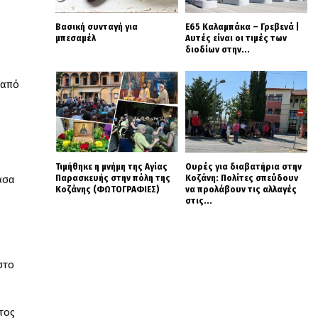
Βασική συνταγή για
Ε65 Καλαμπάκα – Γρεβενά |
μπεσαμέλ
Αυτές είναι οι τιμές των
διοδίων στην...
 από
Τιμήθηκε η μνήμη της Αγίας
Ουρές για διαβατήρια στην
Παρασκευής στην πόλη της
Κοζάνη: Πολίτες σπεύδουν
άσα
Κοζάνης (ΦΩΤΟΓΡΑΦΙΕΣ)
να προλάβουν τις αλλαγές
στις...
στο
τος