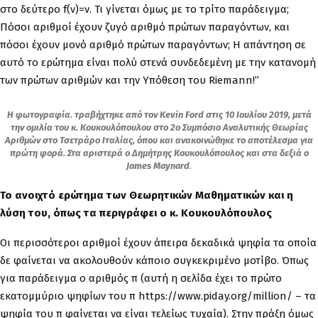
στο δεύτερο f(ν)=ν. Τι γίνεται όμως με το τρίτο παράδειγμα;
Πόσοι αριθμοί έχουν ζυγό αριθμό πρώτων παραγόντων, και
πόσοι έχουν μονό αριθμό πρώτων παραγόντων; Η απάντηση σε
αυτό το ερώτημα είναι πολύ στενά συνδεδεμένη με την κατανομή
των πρώτων αριθμών και την Υπόθεση του Riemann!”
Η φωτογραφία. τραβήχτηκε από τον Kevin Ford στις 10 Ιουλίου 2019, μετά
την ομιλία του κ. Κουκουλόπουλου στο 2ο Συμπόσιο Αναλυτικής Θεωρίας
Αριθμών στο Τσετράρο Ιταλίας, όπου και ανακοινώθηκε το αποτέλεσμα για
πρώτη φορά. Στα αριστερά ο Δημήτρης Κουκουλόπουλος και στα δεξιά ο
James Maynard
.
Το ανοιχτό ερώτημα των Θεωρητικών Μαθηματικών και η
λύση του, όπως τα περιγράφει ο κ. Κουκουλόπουλος
Οι περισσότεροι αριθμοί έχουν άπειρα δεκαδικά ψηφία τα οποία
δε φαίνεται να ακολουθούν κάποιο συγκεκριμένο μοτίβο. Όπως
για παράδειγμα ο αριθμός π (αυτή η σελίδα έχει το πρώτο
εκατομμύριο ψηφίων του π https://www.piday.org/million/ – τα
ψηφία του π φαίνεται να είναι τελείως τυχαία). Στην πράξη όμως