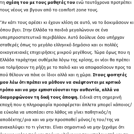
τη
σχέση του με τους μαθητές του
ενώ ταυτόχρονα προτρέπει
τους νέους να βγουν από το comfort zone τους.
“Αν κάτι τους αρέσει κι έχουν κλίση σε αυτό, να το δοκιμάσουν κι
όπου βγει. Στην Ελλάδα τα παιδιά μεγαλώνουν σε ένα
υπερπροστατευτικό περιβάλλον. Αυτό δούλευε όσο υπήρχαν
σταθερές όπως το μεγάλο ελληνικό δημόσιο και οι πολλές
οικογενειακές επιχειρήσεις μικρού μεγέθους. Τώρα όμως που η
Ελλάδα ταράχτηκε συθέμελα λόγω της κρίσης, οι νέοι θα πρέπει
να τολμήσουν τη ρήξη με το παλιό και να αποφασίσουν προς τα
πού θέλουν να πάνε οι ίδιοι αλλά και η χώρα.
Στους φοιτητές
μου λέω ότι πρέπει να μάθουν να σκέφτονται με κριτικό
τρόπο και να μην εμπιστεύονται την αυθεντία, αλλά να
διαμορφώνουν τη δική τους άποψη.
Ειδικά στη σημερινή
εποχή που η πληροφορία προσφέρεται άπλετα μπορεί κάποιος/
α εύκολα να υποπέσει στο λάθος να γίνει παθητικός/η
αποδέκτης/ρια και να μην προσπαθεί μόνος/η του/της να
ανακαλύψει το τι γίνεται. Είναι σημαντικό να μην ξεχνάμε ότι