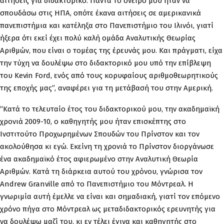
αιτήσεις για διδακτορικό. Πάντα το όνειρο μου ήταν να
σπουδάσω στις ΗΠΑ, οπότε έκανα αιτήσεις σε αμερικανικά
πανεπιστήμια και κατέληξα στο Πανεπιστήμιο του Ιλινόι, γιατί
ήξερα ότι εκεί έχει πολύ καλή ομάδα Αναλυτικής Θεωρίας
Αριθμών, που είναι ο τομέας της έρευνάς μου. Και πράγματι, είχα
την τύχη να δουλέψω στο διδακτορικό μου υπό την επίβλεψη
του Kevin Ford, ενός από τους κορυφαίους αριθμοθεωρητικούς
της εποχής μας”, αναφέρει για τη μετάβασή του στην Αμερική.
“Κατά το τελευταίο έτος του διδακτορικού μου, την ακαδημαϊκή
χρονιά 2009-10, ο καθηγητής μου ήταν επισκέπτης στο
Ινστιτούτο Προχωρημένων Σπουδών του Πρίνστον και τον
ακολούθησα κι εγώ. Εκείνη τη χρονιά το Πρίνστον διοργάνωσε
ένα ακαδημαϊκό έτος αφιερωμένο στην Αναλυτική Θεωρία
Αριθμών. Κατά τη διάρκεια αυτού του χρόνου, γνώρισα τον
Andrew Granville από το Πανεπιστήμιο του Μόντρεαλ. Η
γνωριμία αυτή έμελλε να είναι και σημαδιακή, γιατί τον επόμενο
χρόνο πήγα στο Μόντρεαλ ως μεταδιδακτορικός ερευνητής για
να δουλέψω μαζί του, κι εν τέλει έγινα και καθηγητής στο