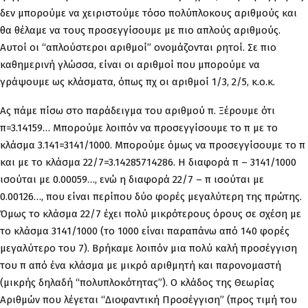
δεν μπορούμε να χειριστούμε τόσο πολύπλοκους αριθμούς και
θα θέλαμε να τους προσεγγίσουμε με πιο απλούς αριθμούς.
Αυτοί οι “απλούστεροι αριθμοί” ονομάζονται ρητοί. Σε πιο
καθημερινή γλώσσα, είναι οι αριθμοί που μπορούμε να
γράψουμε ως κλάσματα, όπως πχ οι αριθμοί 1/3, 2/5, κ.ο.κ.
Ας πάμε πίσω στο παράδειγμα του αριθμού π. Ξέρουμε ότι
π=3.14159… Μπορούμε λοιπόν να προσεγγίσουμε το π με το
κλάσμα 3.141=3141/1000. Μπορούμε όμως να προσεγγίσουμε το π
και με το κλάσμα 22/7=3.14285714286. Η διαφορά π – 3141/1000
ισούται με 0.00059…, ενώ η διαφορά 22/7 – π ισούται με
0.00126…, που είναι περίπου δύο φορές μεγαλύτερη της πρώτης.
Όμως το κλάσμα 22/7 έχει πολύ μικρότερους όρους σε σχέση με
το κλάσμα 3141/1000 (το 1000 είναι παραπάνω από 140 φορές
μεγαλύτερο του 7). Βρήκαμε λοιπόν μια πολύ καλή προσέγγιση
του π από ένα κλάσμα με μικρό αριθμητή και παρονομαστή
(μικρής δηλαδή “πολυπλοκότητας”). Ο κλάδος της Θεωρίας
Αριθμών που λέγεται “Διοφαντική Προσέγγιση” (προς τιμή του