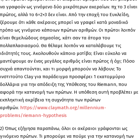
να γραφούν ως γινόμενο δύο μικρότερων ακεραίων. πχ το 3 είναι
πρώτος, αλλά το 6=2×3 δεν είναι. Από την εποχή του Ευκλείδη,
ξέρουμε ότι κάθε ακέραιος μπορεί να γραφεί κατά μοναδικό
τρόπο ως γινόμενο κάποιων πρώτων αριθμών. Οι πρώτοι λοιπόν
είναι θεμελιώδους σημασίας, κάτι σαν τα άτομα του
πολλαπλασιασμού. Θα θέλαμε λοιπόν να καταλάβουμε τις
ιδιότητές τους. Ακολουθούν κάποιο μοτίβο; Είναι εύκολο να
μαντέψουμε αν ένας μεγάλος αριθμός είναι πρώτος ή όχι; Πόσο
συχνά απαντούνται, και τι μορφή μπορούν να λάβουν; Το
ινστιτούτο Clay για παράδειγμα προσφέρει 1 εκατομμύριο
δολλάρια για την απόδειξη της Υπόθεσης του Riemann, που
αφορά την κατανομή των πρώτων. Η υπόθεση αυτή προβλέπει με
εκπληκτική ακρίβεια τη συχνότητα των πρώτων
αριθμών.
https://www.claymath.org/millennium-
problems/riemann-hypothesis
2) Όπως εξήγησα παραπάνω, όλοι οι ακέραιοι γράφονται ως
γινόμενο πρώτων. Τι μπορούμε να πούμε για την κατανομή των