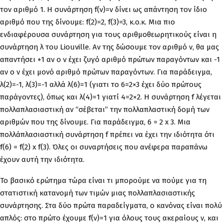
τον αριθμό 1. Η συνάρτηση f(ν)=ν δίνει ως απάντηση τον ίδιο
αριθμό που της δίνουμε: f(2)=2, f(3)=3, κ.ο.κ. Μια πιο
ενδιαφέρουσα συνάρτηση για τους αριθμοθεωρητικούς είναι η
συνάρτηση λ του Liouville. Αν της δώσουμε τον αριθμό ν, θα μας
απαντήσει +1 αν ο ν έχει ζυγό αριθμό πρώτων παραγόντων και -1
αν ο ν έχει μονό αριθμό πρώτων παραγόντων. Για παράδειγμα,
λ(2)=-1, λ(3)=-1 αλλά λ(6)=1 (γιατι το 6=2×3 έχει δύο πρώτους
παράγοντες), όπως και λ(4)=1 γιατί 4=2×2. Η συνάρτηση f λέγεται
πολλαπλασιαστική αν “σέβεται” την πολλαπλαστική δομή των
αριθμών που της δίνουμε. Για παράδειγμα, 6 = 2 x 3. Μια
πολλάπλασιαστική συνάρτηση f πρέπει να έχει την ιδιότητα ότι
f(6) = f(2) x f(3). Όλες οι συναρτήσεις που ανέφερα παραπάνω
έχουν αυτή την ιδιότητα.
Το βασικό ερώτημα τώρα είναι τι μπορούμε να πούμε για τη
στατιστική κατανομή των τιμών μιας πολλαπλασιαστικής
συνάρτησης. Στα δύο πρώτα παραδείγματα, ο κανόνας είναι πολύ
απλός: στο πρώτο έχουμε f(ν)=1 για όλους τους ακεραίους ν, και