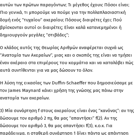
αυτών των πρώτων παραγόντων; Τι μέγεθος έχουν; Πόσοι είναι;
Πιο γενικά, τι μπορούμε να πούμε για την πολλαπλασιαστική
δομή ενός “τυχαίου” ακεραίου; Πόσους διαιρέτες έχει; Πού
βρίσκονται αυτοί οι διαιρέτες; Είναι καλά κατανεμημένοι ή
δημιουργούν μεγάλες “στιβάδες”;
Ο κλάδος αυτός της Θεωρίας Αριθμών αναφέρεται συχνά ως
“Ανατομία των Ακεραίων”, μιας και ο σκοπός της είναι να τμήσει
έναν ακέραιο στα επιμέρους του κομμάτια και να καταλάβει πώς
αυτά συντίθενται για να μας δώσουν το όλον.
Η λύση της εικασίας των Duffin-Schaeffer που δημοσιεύσαμε με
τον James Maynard κάνει χρήση της γνώσης μας πάνω στην
ανατομία των ακεραίων.
3) Μία συνάρτηση f στους ακεραίους είναι ένας “κανόνας”: αν της
δώσουμε τον αριθμό 2 πχ, θα μας “απαντήσει” f(2). Αν της
δώσουμε τον αριθμό 3, θα μας απαντήσει f(3), κ.ο.κ. Για
παράδειγμα, η σταθερή συνάρτηση 1 δίνει πάντα ως απάντηση