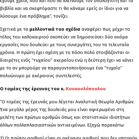
έχουμε χρέος πού και πού να κλείνουμε τον υπολογιστή και τα
βιβλία και να σκεφτόμαστε τι θα κάναμε εμείς οι ίδιοι για να
λύσουμε ένα πρόβλημα”, τονίζει.
Σχετικά με τα
μελλοντικά του σχέδια
αναφέρει πως μέχρι το
τέλος του καλοκαιριού σκοπεύει να δημοσιεύσει δύο ακόμα
εργασίες που δουλεύει με τους συνεργάτες του τα τελευταία
χρόνια. Η πρώτη έχει σχέση με το πόσο πολύ στοιβάζονται οι
διαιρέτες ενός “τυχαίου” ακεραίου ενώ η δεύτερη έχει να κάνει
με το αν μπορούμε να παραγοντοποιήσουμε ένα “τυχαίο”
πολυώνυμο με ακέραιους συντελεστές.
Ο τομέας της έρευνας του κ.
Κουκουλόπουλου
“Ο τομέας της έρευνάς μου λέγεται Αναλυτική Θεωρία Αριθμών.
Ένα μεγάλο μέρος της δουλειάς μου είναι αφιερωμένο στη
μελέτη των πρώτων αριθμών όπως και στατιστικών ιδιοτήτων
άλλων πολλαπλασιαστικών αντικειμένων. Εξηγώ παρακάτω:
1) Οι πρώτοι αριθμοί είναι οι ακέραιοι αριθμοί που δεν μπορούν