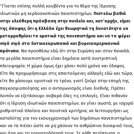
“Γίνεται επίσης πολλή κουβέντα για το θέμα της ίδρυσης
ιδιωτικών μη κερδοσκοπικών πανεπιστημίων.
Πιστεύω βαθιά
στην ελεύθερη πρόσβαση στην παιδεία και, κατ’αρχήν, είμαι
της άποψης ότι η Ελλάδα έχει θεωρητικά τη δυνατότητα να
μεταρρυθμίσει τα κρατικά της πανεπιστήμια και να τα φέρει
σιγά σιγά στα δυτικοευρωπαικά και βορειοαμερικανικά
πρότυπα
. Να προσθέσω εδώ ότι στην Ευρώπη και στον Καναδά,
τα μεγάλα πανεπιστήμια είναι δημόσια κατά συντριπτική
πλειοψηφία. Η χώρα όμως έχει χάσει πολύ χρόνο και έδαφος.
Είτε θα προχωρήσουμε στις απαιτούμενες αλλαγές εδώ και τώρα,
είτε θα χάσουμε οριστικά το τρένο, γιατί ζούμε στην εποχή της
παγκοσμιοποίησης και ο ανταγωνισμός είναι διεθνής. Πρέπει
λοιπόν να εξετάσουμε σοβαρά όλες τις επιλογές. Είναι πιθανόν
ότι η ίδρυση ιδιωτικών πανεπιστημίων, αν γίνει σωστά, με ισχυρό
ρυθμιστικό πλαίσιο και ποιοτικά κριτήρια, να λειτουργήσει ως
καταλύτης για τον εκσυγχρονισμό των δημόσιων πανεπιστημίων
και να τα πιέσει ώστε να μη χάσουν το ανθρώπινο δυναμικό τους,
και άρα και τη χρηματοδότησή τους. Σε κάθε περίπτωση, ο