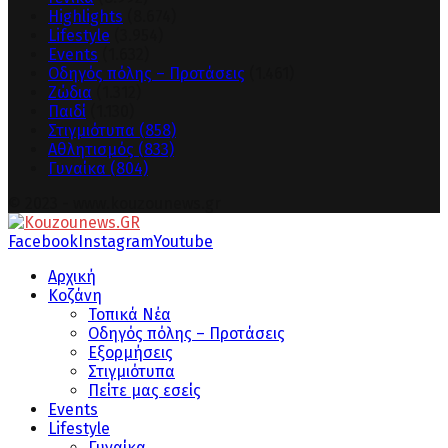
Highlights
(8.674)
Lifestyle
(3.954)
Events
(1.632)
Οδηγός πόλης – Προτάσεις
(1.461)
Ζώδια
(1.312)
Παιδί
(1.130)
Στιγμιότυπα
(858)
Αθλητισμός
(833)
Γυναίκα
(804)
© 2023 - www.kouzounews.gr
Facebook
Instagram
Youtube
Αρχική
Κοζάνη
Τοπικά Νέα
Οδηγός πόλης – Προτάσεις
Εξορμήσεις
Στιγμιότυπα
Πείτε μας εσείς
Events
Lifestyle
Γυναίκα