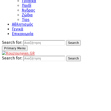
Γυναίκα
Παιδί
Άνδρας
Ζώδια
Tips
Αθλητισμός
Γενικά
Επικοινωνία
Search for:
Search
Primary Menu
Search for:
Search