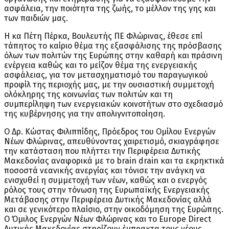
ασφάλεια, την ποιότητα της ζωής, το μέλλον της γης και
των παιδιών μας.
Η κα Πέτη Πέρκα, Βουλευτής ΠΕ Φλώρινας, έθεσε επί
τάπητος το καίριο θέμα της εξασφάλισης της πρόσβασης
όλων των πολιτών της Ευρώπης στην καθαρή και πράσινη
ενέργεια καθώς και το μείζον θέμα της ενεργειακής
ασφάλειας, για τον μετασχηματισμό του παραγωγικού
προφίλ της περιοχής μας, με την ουσιαστική συμμετοχή
ολόκληρης της κοινωνίας των πολιτών και τη
συμπερίληψη των ενεργειακών κοινοτήτων στο σχεδιασμό
της κυβέρνησης για την απολιγνιτοποίηση.
Ο Δρ. Κώστας Φιλιππίδης, Πρόεδρος του Ομίλου Ενεργών
Νέων Φλώρινας, απευθύνοντας χαιρετισμό, σκιαγράφησε
την κατάσταση που πλήττει την Περιφέρεια Δυτικής
Μακεδονίας αναφορικά με το brain drain και τα εκρηκτικά
ποσοστά νεανικής ανεργίας και τόνισε την ανάγκη να
ενισχυθεί η συμμετοχή των νέων, καθώς και ο ενεργός
ρόλος τους στην τόνωση της Ευρωπαϊκής Ενεργειακής
Μετάβασης στην Περιφέρεια Δυτικής Μακεδονίας αλλά
και σε γενικότερο πλαίσιο, στην οικοδόμηση της Ευρώπης.
Ο Όμιλος Ενεργών Νέων Φλώρινας και το Europe Direct
Δυτικής Μακεδονίας στηρίζουν έμπρακτα τους νέους