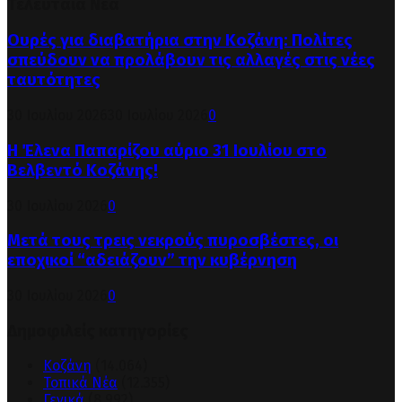
Τελευταία Νέα
Ουρές για διαβατήρια στην Κοζάνη: Πολίτες
σπεύδουν να προλάβουν τις αλλαγές στις νέες
ταυτότητες
30 Ιουλίου 2026
30 Ιουλίου 2026
0
Η Έλενα Παπαρίζου αύριο 31 Ιουλίου στο
Βελβεντό Κοζάνης!
30 Ιουλίου 2026
0
Μετά τους τρεις νεκρούς πυροσβέστες, οι
εποχικοί “αδειάζουν” την κυβέρνηση
30 Ιουλίου 2026
0
Δημοφιλείς κατηγορίες
Κοζάνη
(14.064)
Τοπικά Νέα
(12.355)
Γενικά
(8.992)