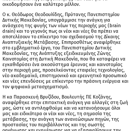
οικοδομήσουν ένα καλύτερο μέλλον.
Ο κ. Θεόδωρος Θεοδουλίδης, Πρύτανης Πανεπιστημίου
Δυτικής Μακεδονίας, υπογράμμισε την ανάγκη για
ανάσχεση της φυγής των νέων της περιοχής μας (brain
drain) και το γεγονός πως οι νέοι και νέες θα πρέπει να
αποτελέσουν το επίκεντρο του σχεδιασμού της Δίκαιης
Αναπτυξιακής Μετάβασης. Επιπροσθέτως αναφέρθηκε
στο εμβληματικό έργο, του Πανεπιστημίου Δυτικής
Μακεδονίας, της Ανάπτυξης εξειδικευμένης Ζώνης
Καινοτομίας στη Δυτική Μακεδονία, που θα καταφέρει να
εγκαθιδρύσει ένα οικοσύστημα έρευνας και καινοτομίας
στην περιοχή μας, προσελκύοντας εταιρείες τεχνολογίας,
νέο ακαδημαϊκό, επιστημονικό και ερευνητικό προσωπικό
και νέες επενδύσεις με επίκεντρο την πράσινη ενέργεια και
τον ψηφιακό μετασχηματισμό.
Η κα Παρασκευή Βρυζίδου, Βουλευτής ΠΕ Κοζάνης,
αναφέρθηκε στην επιτακτική ανάγκη για αλλαγές στη ζωή
μας, ώστε να αντιληφθούμε και να κατανοήσουμε όλοι
μας και ειδικότερα οι νέοι και νέες, τη σημασία της
μετάβασης, την ανάγκη των ανανεώσιμων πηγών, της
προστασίας του περιβάλλοντος και της σωστής
οργάνωσης και ενημέρωσης για να εξασφαλίσουμε την