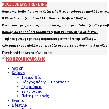
KOUZOUNEWS TRENDING
Ουρές για διαβατήρια στην Κοζάνη: Πολίτες σπεύδουν να προλάβουν τις
Η Έλενα Παπαρίζου αύριο 31 Ιουλίου στο Βελβεντό Κοζάνης!
Μετά τους τρεις νεκρούς πυροσβέστες, οι εποχικοί “αδειάζουν” την κυ
Θρήνος για τους δύο πυροσβέστες που πέθαναν στη φωτιά στο…
Τιμήθηκε η μνήμη της Αγίας Παρασκευής στην πόλη της Κοζάνης…
Αγία Ειρήνη Χρυσοβαλάντου: Εορτάζει σήμερα 28 Ιουλίου – Γιατί αγιάζον
Facebook
Instagram
Youtube
Αρχική
Κοζάνη
Τοπικά Νέα
Οδηγός πόλης – Προτάσεις
Εξορμήσεις
Στιγμιότυπα
Πείτε μας εσείς
Events
Lifestyle