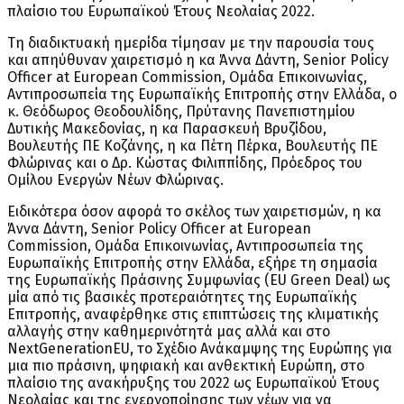
πλαίσιο του Ευρωπαϊκού Έτους Νεολαίας 2022.
Τη διαδικτυακή ημερίδα τίμησαν με την παρουσία τους
και απηύθυναν χαιρετισμό η κα Άννα Δάντη, Senior Policy
Officer at European Commission, Ομάδα Επικοινωνίας,
Αντιπροσωπεία της Ευρωπαϊκής Επιτροπής στην Ελλάδα, ο
κ. Θεόδωρος Θεοδουλίδης, Πρύτανης Πανεπιστημίου
Δυτικής Μακεδονίας, η κα Παρασκευή Βρυζίδου,
Βουλευτής ΠΕ Κοζάνης, η κα Πέτη Πέρκα, Βουλευτής ΠΕ
Φλώρινας και ο Δρ. Κώστας Φιλιππίδης, Πρόεδρος του
Ομίλου Ενεργών Νέων Φλώρινας.
Ειδικότερα όσον αφορά το σκέλος των χαιρετισμών, η κα
Άννα Δάντη, Senior Policy Officer at European
Commission, Ομάδα Επικοινωνίας, Αντιπροσωπεία της
Ευρωπαϊκής Επιτροπής στην Ελλάδα, εξήρε τη σημασία
της Ευρωπαϊκής Πράσινης Συμφωνίας (EU Green Deal) ως
μία από τις βασικές προτεραιότητες της Ευρωπαϊκής
Επιτροπής, αναφέρθηκε στις επιπτώσεις της κλιματικής
αλλαγής στην καθημερινότητά μας αλλά και στο
NextGenerationEU, το Σχέδιο Ανάκαμψης της Ευρώπης για
μια πιο πράσινη, ψηφιακή και ανθεκτική Ευρώπη, στο
πλαίσιο της ανακήρυξης του 2022 ως Ευρωπαϊκού Έτους
Νεολαίας και της ενεργοποίησης των νέων για να