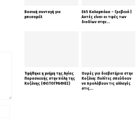
Βασική συνταγή για
Ε65 Καλαμπάκα – Γρεβενά |
μπεσαμέλ
Αυτές είναι οι τιμές των
διοδίων στην...
Τιμήθηκε η μνήμη της Αγίας
Ουρές για διαβατήρια στην
Παρασκευής στην πόλη της
Κοζάνη: Πολίτες σπεύδουν
Κοζάνης (ΦΩΤΟΓΡΑΦΙΕΣ)
να προλάβουν τις αλλαγές
στις...