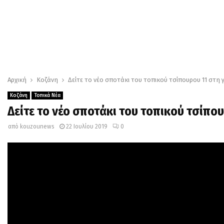
Αρχική
Κοζάνη
Δείτε το νέο σποτάκι του τοπικού τσίπουρου 11 στη
Κοζάνη
Τοπικά Νέα
Δείτε το νέο σποτάκι του τοπικού τσίπο
από
kouzounews
22 Ιουλίου 2019
0