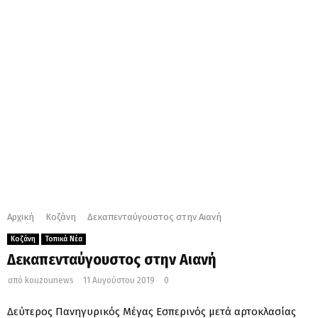
M
E
N
U
Αρχική
Κοζάνη
Δεκαπενταύγουστος στην Aιανή
Κοζάνη
Τοπικά Νέα
Δεκαπενταύγουστος στην Aιανή
από
kouzounews
11 Αυγούστου 2019
0
Δεύτερος Πανηγυρικός Μέγας Εσπερινός μετά αρτοκλασίας