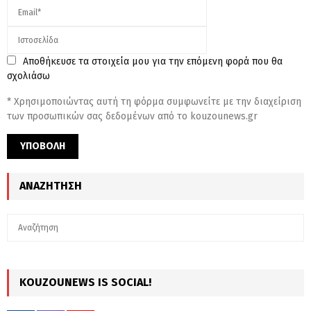
Αποθήκευσε τα στοιχεία μου για την επόμενη φορά που θα
σχολιάσω
* Χρησιμοποιώντας αυτή τη φόρμα συμφωνείτε με την διαχείριση
των προσωπικών σας δεδομένων από το kouzounews.gr
ΑΝΑΖΉΤΗΣΗ
S
S
e
a
E
r
c
KOUZOUNEWS IS SOCIAL!
A
h
f
R