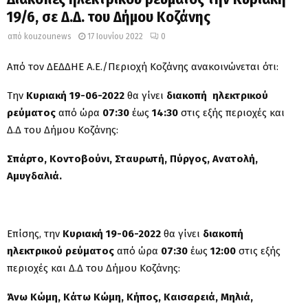
19/6, σε Δ.Δ. του Δήμου Κοζάνης
από
kouzounews
17 Ιουνίου 2022
0
Από τον ΔΕΔΔΗΕ Α.Ε./Περιοχή Κοζάνης ανακοινώνεται ότι:
Την
Κυριακή 19-06-2022
θα γίνει
διακοπή ηλεκτρικού
ρεύματος
από ώρα
07:30
έως
14:30
στις εξής περιοχές και
Δ.Δ του Δήμου Κοζάνης:
Σπάρτο, Κοντοβούνι, Σταυρωτή, Πύργος, Ανατολή,
Αμυγδαλιά.
Επίσης, την
Κυριακή 19-06-2022
θα γίνει
διακοπή
ηλεκτρικού ρεύματος
από ώρα
07:30
έως
12:00
στις εξής
περιοχές και Δ.Δ του Δήμου Κοζάνης:
Άνω Κώμη, Κάτω Κώμη, Κήπος, Καισαρειά, Μηλιά,