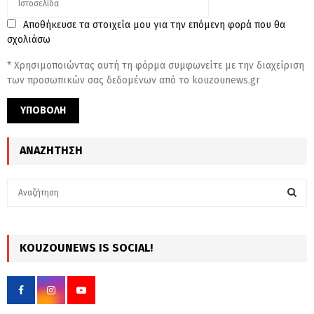
Αποθήκευσε τα στοιχεία μου για την επόμενη φορά που θα
σχολιάσω
* Χρησιμοποιώντας αυτή τη φόρμα συμφωνείτε με την διαχείριση
των προσωπικών σας δεδομένων από το kouzounews.gr
ΑΝΑΖΉΤΗΣΗ
S
e
a
S
r
c
KOUZOUNEWS IS SOCIAL!
E
h
f
A
o
r
R