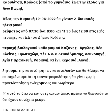
Καρυδίτσα, Κρόκος (από το γυμνάσιο έως την έξοδο για
Άνω Κώμη),
Τέλος, την
Κυριακή 19-06-2022
θα γίνουν
2 διακοπές
ηλεκτρικού
ρεύματος
από
07:30
έως
8:00
και
11:30
έως
12:00
στις εξής
περιοχές και Δ.Δ του Δήμου Κοζάνης:
περιοχή βιολογικού καθαρισμού Κοζάνης, Άργιλος, Νέο
Κλείτος, Πρωτοχώρι, Υ/Σ 4 & 8 Λευκόβρυσης, Λευκοπηγή,
Αγία Παρασκευή, Ροδιανή, Κτένι, Κερασιά, Αιανή,
Ζητούμε, την κατανόηση των καταναλωτών και θα θέλαμε να
επισημάνουμε ότι η επανατροφοδότηση θα γίνει χωρίς
προειδοποίηση ενδεχομένως και νωρίτερα.
Γι’ αυτό τα δίκτυα και οι εγκαταστάσεις πρέπει να θεωρούνται
ότι έχουν συνέχεια ρεύμα.
ΓΙΑ ΤΟΝ ΔΕΔΔΗΕ Α.Ε.