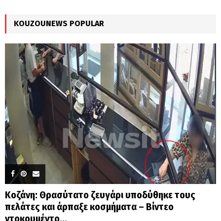
:
C
KOUZOUNEWS POPULAR
H
Κοζάνη: Θρασύτατο ζευγάρι υποδύθηκε τους
πελάτες και άρπαξε κοσμήματα – Βίντεο
ντοκουμέντο...