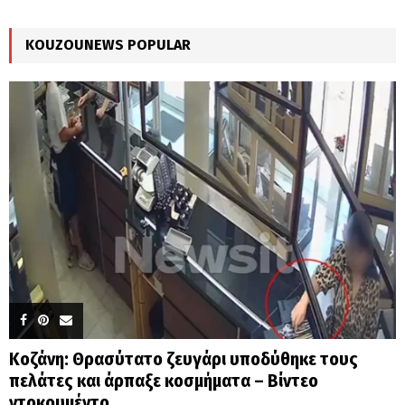
:
C
KOUZOUNEWS POPULAR
H
Κοζάνη: Θρασύτατο ζευγάρι υποδύθηκε τους
πελάτες και άρπαξε κοσμήματα – Βίντεο
ντοκουμέντο...