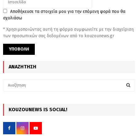
Αποθήκευσε τα στοιχεία μου για την επόμενη φορά που θα
σχολιάσω
* Χρησιμοποιώντας αυτή τη φόρμα συμφωνείτε με την διαχείριση
των προσωπικών σας δεδομένων από το kouzounews.gr
ΑΝΑΖΉΤΗΣΗ
S
e
a
S
r
c
KOUZOUNEWS IS SOCIAL!
E
h
f
A
o
r
R