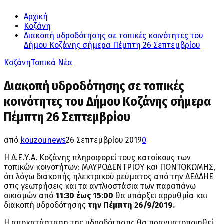
Αρχική
Κοζάνη
Διακοπή υδροδότησης σε τοπικές κοινότητες του
Δήμου Κοζάνης σήμερα Πέμπτη 26 Σεπτεμβρίου
Κοζάνη
Τοπικά Νέα
Διακοπή υδροδότησης σε τοπικές
κοινότητες του Δήμου Κοζάνης σήμερα
Πέμπτη 26 Σεπτεμβρίου
από
kouzounews
26 Σεπτεμβρίου 2019
0
Η Δ.Ε.Υ.Α. Κοζάνης πληροφορεί τους κατοίκους των
τοπικών κοινοτήτων: ΜΑΥΡΟΔΕΝΤΡΙΟΥ και ΠΟΝΤΟΚΩΜΗΣ,
ότι λόγω διακοπής ηλεκτρικού ρεύματος από την ΔΕΔΔΗΕ
στις γεωτρήσεις και τα αντλιοστάσια των παραπάνω
οικισμών από
11:30 έως 15:00
θα υπάρξει αρρυθμία και
διακοπή υδροδότησης
την Πέμπτη 26/9/2019.
Η αποκατάσταση της υδροδότησης θα πραγματοποιηθεί