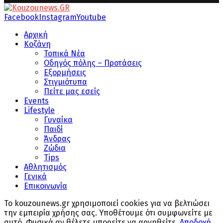
Facebook
Instagram
Youtube
Αρχική
Κοζάνη
Τοπικά Νέα
Οδηγός πόλης – Προτάσεις
Εξορμήσεις
Στιγμιότυπα
Πείτε μας εσείς
Events
Lifestyle
Γυναίκα
Παιδί
Άνδρας
Ζώδια
Tips
Αθλητισμός
Γενικά
Επικοινωνία
Το kouzounews.gr χρησιμοποιεί cookies για να βελτιώσει
την εμπειρία χρήσης σας. Υποθέτουμε ότι συμφωνείτε με
αυτό. Φυσικά αν θέλετε μπορείτε να αρνηθείτε.
Αποδοχή