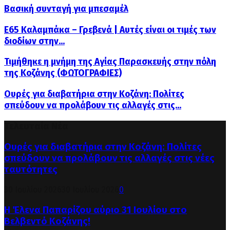
Βασική συνταγή για μπεσαμέλ
Ε65 Καλαμπάκα – Γρεβενά | Αυτές είναι οι τιμές των
διοδίων στην...
Τιμήθηκε η μνήμη της Αγίας Παρασκευής στην πόλη
της Κοζάνης (ΦΩΤΟΓΡΑΦΙΕΣ)
Ουρές για διαβατήρια στην Κοζάνη: Πολίτες
σπεύδουν να προλάβουν τις αλλαγές στις...
Τελευταία Νέα
Ουρές για διαβατήρια στην Κοζάνη: Πολίτες
σπεύδουν να προλάβουν τις αλλαγές στις νέες
ταυτότητες
30 Ιουλίου 2026
30 Ιουλίου 2026
0
Η Έλενα Παπαρίζου αύριο 31 Ιουλίου στο
Βελβεντό Κοζάνης!