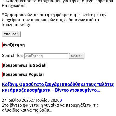
Αποθήκευσε τα στοιχεία μου για την επόμενη φορά που
θα σχολιάσω
* Χρησιμοποιώντας αυτή τη φόρμα συμφωνείτε με την
διαχείριση των προσωπικών σας δεδομένων από το
kouzounews.gr
Αναζήτηση
Search for:
Search
Kouzounews is Social!
Kouzounews Popular
Κοζάνη: Θρασύτατο ζευγάρι υποδύθηκε τους πελάτες
και άρπαξε κοσμήματα – Βίντεο ντοκουμέντο...
27 Ιουλίου 2026
27 Ιουλίου 2026
0
Στο βίντεο φαίνεται η γυναίκα να περιεργάζεται τις
αλυσίδες και να τις βάζει...