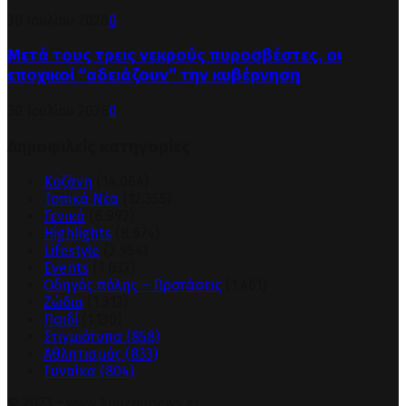
30 Ιουλίου 2026
0
Μετά τους τρεις νεκρούς πυροσβέστες, οι
εποχικοί “αδειάζουν” την κυβέρνηση
30 Ιουλίου 2026
0
Δημοφιλείς κατηγορίες
Κοζάνη
(14.064)
Τοπικά Νέα
(12.355)
Γενικά
(8.992)
Highlights
(8.674)
Lifestyle
(3.954)
Events
(1.632)
Οδηγός πόλης – Προτάσεις
(1.461)
Ζώδια
(1.312)
Παιδί
(1.130)
Στιγμιότυπα
(858)
Αθλητισμός
(833)
Γυναίκα
(804)
© 2023 - www.kouzounews.gr