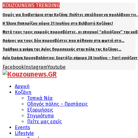
KOUZOUNEWS TRENDING
Ουρές για διαβατήρια στην Κοζάνη: Πολίτες σπεύδουν να προλάβουν τις
Η Έλενα Παπαρίζου αύριο 31 Ιουλίου στο Βελβεντό Κοζάνης!
Μετά τους τρεις νεκρούς πυροσβέστες, οι εποχικοί “αδειάζουν” την κυ
Θρήνος για τους δύο πυροσβέστες που πέθαναν στη φωτιά στο…
Τιμήθηκε η μνήμη της Αγίας Παρασκευής στην πόλη της Κοζάνης…
Αγία Ειρήνη Χρυσοβαλάντου: Εορτάζει σήμερα 28 Ιουλίου – Γιατί αγιάζον
Facebook
Instagram
Youtube
Αρχική
Κοζάνη
Τοπικά Νέα
Οδηγός πόλης – Προτάσεις
Εξορμήσεις
Στιγμιότυπα
Πείτε μας εσείς
Events
Lifestyle