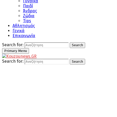
Γυναίκα
Παιδί
Άνδρας
Ζώδια
Tips
Αθλητισμός
Γενικά
Επικοινωνία
Search for:
Search
Primary Menu
Search for:
Search