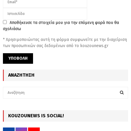
Αποθήκευσε τα στοιχεία μου για την επόμενη φορά που θα
σχολιάσω
* Χρησιμοποιώντας αυτή τη φόρμα συμφωνείτε με την διαχείριση
των προσωπικών σας δεδομένων από το kouzounews.gr
ΑΝΑΖΉΤΗΣΗ
S
e
a
S
r
c
KOUZOUNEWS IS SOCIAL!
E
h
f
A