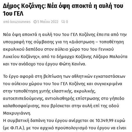
Δήμος Κοζάνης: Νέα όψη αποκτά η αυλή του
1ου ΓΕΛ
από
kouzounews
5 Μαΐου 2022
0
Νέα όψη αποκτά η αυλή του 1ου ΓΕΛ Κοζάνης έπειτα από την
υπογραφή της σύμβασης για τη «Διάστρωση – τοποθέτηση
ακρυλικού δαπέδου στον αύλειο χώρο του 1ου Γενικού
Λυκείου Κοζάνης», από το δήμαρχο Κοζάνης Λάζαρο Μαλούτα
και τον ανάδοχο του έργου Φώτη Κανίνα.
Το έργο αφορά στη βελτίωση των αθλητικών εγκαταστάσεων
του αύλειου χώρου του 1ου ΓΕΛ Κοζάνης και συγκεκριμένα
στην τοποθέτηση χυτής ελαστικής, ακρυλικής,
αυτοεπιπεδούμενης, αντιολισθηρής επίστρωσης στο γήπεδο
καλαθοσφαίρισης, που βρίσκεται στην αυλή επί της οδού
Μακρυγιάννη.
Η συμβατική δαπάνη του έργου ανέρχεται σε 10.349,99 ευρώ
(με Φ.Π.Α.), με τον αρχικό προϋπολογισμό του έργου να είναι