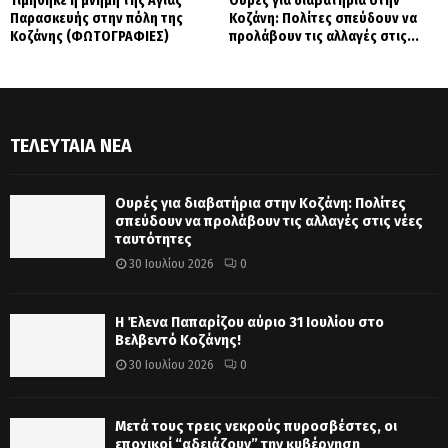
Τιμήθηκε η μνήμη της Αγίας
Ουρές για διαβατήρια στην
Παρασκευής στην πόλη της
Κοζάνη: Πολίτες σπεύδουν να
Κοζάνης (ΦΩΤΟΓΡΑΦΙΕΣ)
προλάβουν τις αλλαγές στις...
ΤΕΛΕΥΤΑΊΑ ΝΈΑ
Ουρές για διαβατήρια στην Κοζάνη: Πολίτες
σπεύδουν να προλάβουν τις αλλαγές στις νέες
ταυτότητες
30 Ιουλίου 2026
0
Η Έλενα Παπαρίζου αύριο 31 Ιουλίου στο
Βελβεντό Κοζάνης!
30 Ιουλίου 2026
0
Μετά τους τρεις νεκρούς πυροσβέστες, οι
εποχικοί “αδειάζουν” την κυβέρνηση