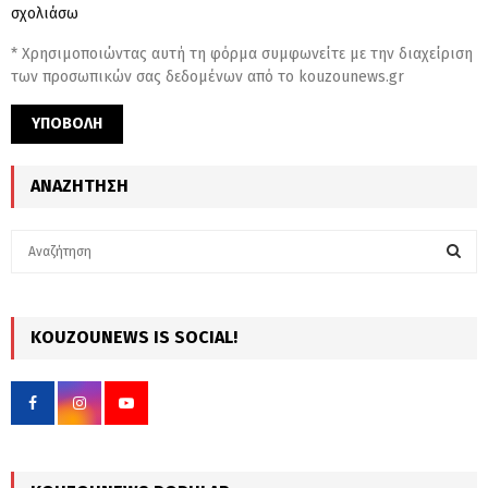
σχολιάσω
* Χρησιμοποιώντας αυτή τη φόρμα συμφωνείτε με την διαχείριση
των προσωπικών σας δεδομένων από το kouzounews.gr
ΑΝΑΖΉΤΗΣΗ
S
e
a
S
r
c
KOUZOUNEWS IS SOCIAL!
E
h
f
A
o
r
R
:
C