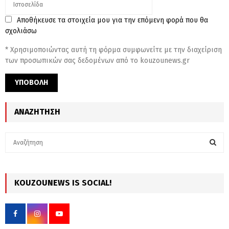
Αποθήκευσε τα στοιχεία μου για την επόμενη φορά που θα
σχολιάσω
* Χρησιμοποιώντας αυτή τη φόρμα συμφωνείτε με την διαχείριση
των προσωπικών σας δεδομένων από το kouzounews.gr
ΑΝΑΖΉΤΗΣΗ
S
e
a
S
r
c
KOUZOUNEWS IS SOCIAL!
E
h
f
A
o
r
R