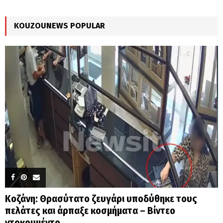
:
C
KOUZOUNEWS POPULAR
H
Κοζάνη: Θρασύτατο ζευγάρι υποδύθηκε τους
πελάτες και άρπαξε κοσμήματα – Βίντεο
ντοκουμέντο...