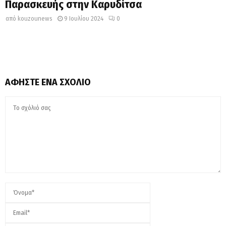
Παρασκευής στην Καρυδίτσα
από
kouzounews
9 Ιουλίου 2024
0
ΑΦΉΣΤΕ ΈΝΑ ΣΧΌΛΙΟ