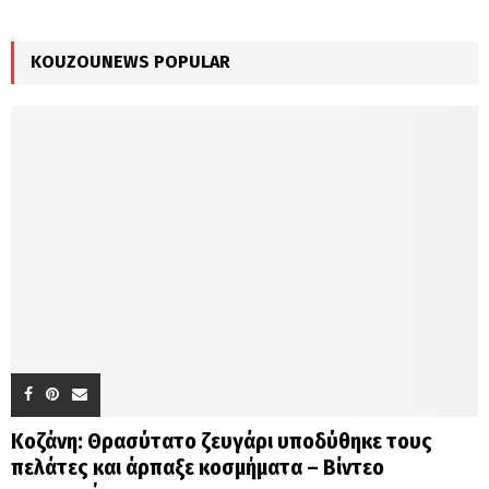
:
C
KOUZOUNEWS POPULAR
H
Κοζάνη: Θρασύτατο ζευγάρι υποδύθηκε τους
πελάτες και άρπαξε κοσμήματα – Βίντεο