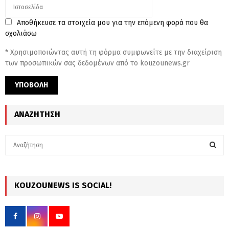
Αποθήκευσε τα στοιχεία μου για την επόμενη φορά που θα
σχολιάσω
* Χρησιμοποιώντας αυτή τη φόρμα συμφωνείτε με την διαχείριση
των προσωπικών σας δεδομένων από το kouzounews.gr
ΑΝΑΖΉΤΗΣΗ
S
e
a
S
r
c
KOUZOUNEWS IS SOCIAL!
E
h
f
A
o
r
R