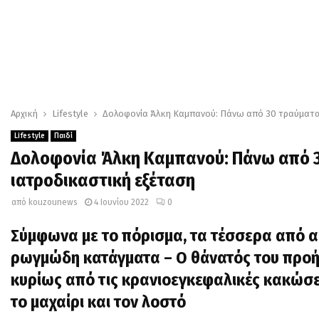
Αρχική
Lifestyle
Δολοφονία Άλκη Καμπανού: Πάνω από 30 τραύματα 
Lifestyle
Παιδί
Δολοφονία Άλκη Καμπανού: Πάνω από 30
ιατροδικαστική εξέταση
από
kouzounews
4 Ιουνίου 2022
0
Σύμφωνα με το πόρισμα, τα τέσσερα από α
ρωγμώδη κατάγματα – O θάνατός του προ
κυρίως από τις κρανιοεγκεφαλικές κακώσε
το μαχαίρι και τον λοστό