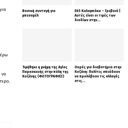
για
Βασική συνταγή για
Ε65 Καλαμπάκα – Γρεβενά |
μπεσαμέλ
Αυτές είναι οι τιμές των
διοδίων στην...
α
ξέρω
Τιμήθηκε η μνήμη της Αγίας
Ουρές για διαβατήρια στην
Παρασκευής στην πόλη της
Κοζάνη: Πολίτες σπεύδουν
 να
Κοζάνης (ΦΩΤΟΓΡΑΦΙΕΣ)
να προλάβουν τις αλλαγές
τερο,
στις...