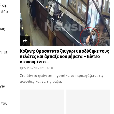
ίκη,
α δύο
ίως
Κοζάνη: Θρασύτατο ζευγάρι υποδύθηκε τους
ι, με
πελάτες και άρπαξε κοσμήματα – Βίντεο
ντοκουμέντο...
27 Ιουλίου 2026
0
Στο βίντεο φαίνεται η γυναίκα να περιεργάζεται τις
αλυσίδες και να τις βάζει...
για
 του