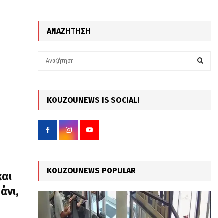
ΑΝΑΖΉΤΗΣΗ
S
e
a
S
r
c
KOUZOUNEWS IS SOCIAL!
E
h
f
A
o
r
R
:
C
KOUZOUNEWS POPULAR
και
H
άνι,