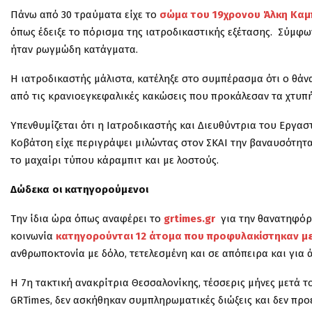
Πάνω από 30 τραύματα είχε το
σώμα του 19χρονου Άλκη Κα
όπως έδειξε το πόρισμα της ιατροδικαστικής εξέτασης. Σύμφω
ήταν ρωγμώδη κατάγματα.
Η ιατροδικαστής μάλιστα, κατέληξε στο συμπέρασμα ότι ο θά
από τις κρανιοεγκεφαλικές κακώσεις που προκάλεσαν τα χτυπήμ
Υπενθυμίζεται ότι η Ιατροδικαστής και Διευθύντρια του Εργα
Κοβάτση είχε περιγράψει μιλώντας στον ΣΚΑΙ την βαναυσότητα
το μαχαίρι τύπου κάραμπιτ και με λοστούς.
Δώδεκα οι κατηγορούμενοι
Την ίδια ώρα όπως αναφέρει το
grtimes.gr
για την θανατηφόρα
κοινωνία
κατηγορούνται 12 άτομα που προφυλακίστηκαν μετ
ανθρωποκτονία με δόλο, τετελεσμένη και σε απόπειρα και για 
Η 7η τακτική ανακρίτρια Θεσσαλονίκης, τέσσερις μήνες μετά 
GRTimes, δεν ασκήθηκαν συμπληρωματικές διώξεις και δεν πρ