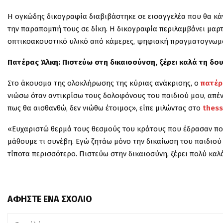
Η ογκώδης δικογραφία διαβιβάστηκε σε εισαγγελέα που θα κά
την παραπομπή τους σε δίκη. Η δικογραφία περιλαμβάνει μαρτυ
οπτικοακουστικό υλικό από κάμερες, ψηφιακή πραγματογνωμοσ
Πατέρας Άλκη: Πιστεύω στη δικαιοσύνση, ξέρει καλά τη δου
Στο άκουσμα της ολοκλήρωσης της κύριας ανάκρισης, ο
πατέρ
νιώσω όταν αντικρίσω τους δολοφόνους του παιδιού μου, απένα
πως θα αισθανθώ, δεν νιώθω έτοιμος», είπε μιλώντας στο
thess
«Ευχαριστώ θερμά τους θεσμούς του κράτους που έδρασαν πολ
μάθουμε τι συνέβη. Εγώ ζητάω μόνο την δικαίωση του παιδιού 
τίποτα περισσότερο. Πιστεύω στην δικαιοσύνη, ξέρει πολύ καλά
ΑΦΉΣΤΕ ΈΝΑ ΣΧΌΛΙΟ